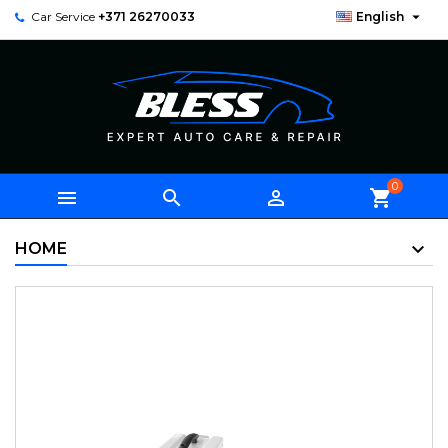

Car Service
+371 26270033
English
0



shopping_cart
HOME