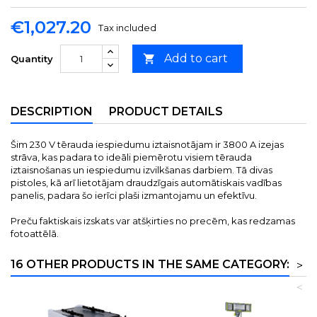
€1,027.20
Tax included
Add to cart

Quantity
DESCRIPTION
PRODUCT DETAILS
Šim 230 V tērauda iespiedumu iztaisnotājam ir 3800 A izejas
strāva, kas padara to ideāli piemērotu visiem tērauda
iztaisnošanas un iespiedumu izvilkšanas darbiem. Tā divas
pistoles, kā arī lietotājam draudzīgais automātiskais vadības
panelis, padara šo ierīci plaši izmantojamu un efektīvu.
Preču faktiskais izskats var atšķirties no precēm, kas redzamas
fotoattēlā.
16 OTHER PRODUCTS IN THE SAME CATEGORY:
>
<