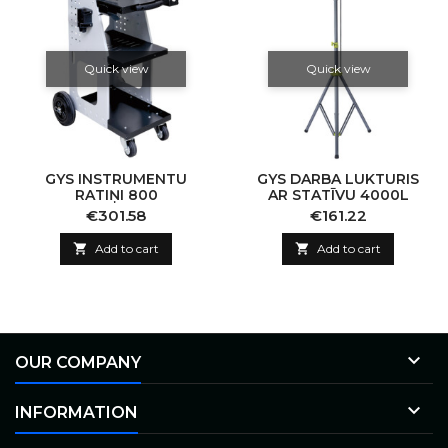
Quick view
Quick view
GYS INSTRUMENTU
GYS DARBA LUKTURIS
RATIŅI 800
AR STATĪVU 4000L
Price
Price
€301.58
€161.22

Add to cart

Add to cart

OUR COMPANY

INFORMATION