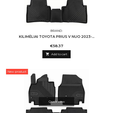
BRAND:
KILIMĖLIAI TOYOTA PRIUS V NUO 2023-...
Price
€58.37

Add to cart
New product
Quick view