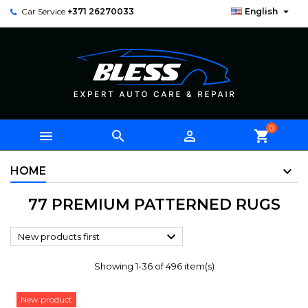

Car Service
+371 26270033
English
0



shopping_cart
HOME
77 PREMIUM PATTERNED RUGS

New products first
Showing 1-36 of 496 item(s)
New product