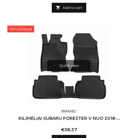

Add to cart
New product
Quick view
BRAND:
KILIMĖLIAI SUBARU FORESTER V NUO 2018-...
Price
€58.37