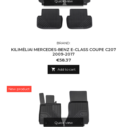
Quick view
BRAND:
KILIMĖLIAI MERCEDES-BENZ E-CLASS COUPE C207
2009-2017
Price
€58.37

Add to cart
New product
Quick view