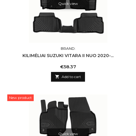
Quick view
BRAND:
KILIMĖLIAI SUZUKI VITARA II NUO 2020-...
Price
€58.37

Add to cart
New product
Quick view