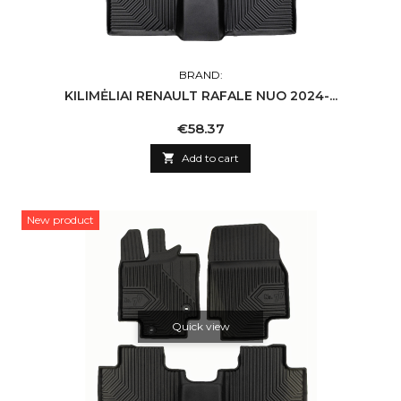
BRAND:
KILIMĖLIAI RENAULT RAFALE NUO 2024-...
Price
€58.37

Add to cart
New product
Quick view