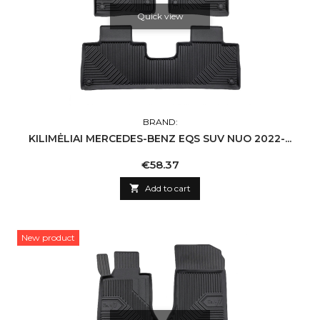
Quick view
BRAND:
KILIMĖLIAI MERCEDES-BENZ EQS SUV NUO 2022-...
Price
€58.37

Add to cart
New product