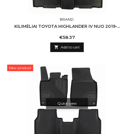
BRAND:
KILIMĖLIAI TOYOTA HIGHLANDER IV NUO 2019-...
Price
€58.37

Add to cart
New product
Quick view