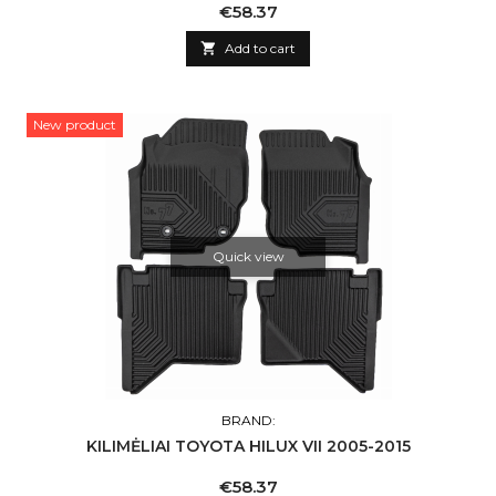
Price
€58.37

Add to cart
New product
Quick view
BRAND:
KILIMĖLIAI TOYOTA HILUX VII 2005-2015
Price
€58.37