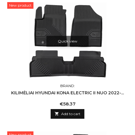
New product
Quick view
BRAND:
KILIMĖLIAI HYUNDAI KONA ELECTRIC II NUO 2022-...
Price
€58.37

Add to cart
New product