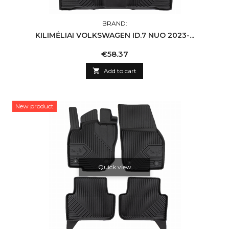
BRAND:
KILIMĖLIAI VOLKSWAGEN ID.7 NUO 2023-...
Price
€58.37

Add to cart
New product
Quick view