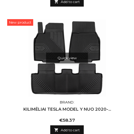

Add to cart
New product
Quick view
BRAND:
KILIMĖLIAI TESLA MODEL Y NUO 2020-...
Price
€58.37

Add to cart