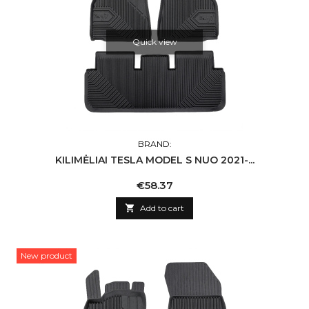
Quick view
BRAND:
KILIMĖLIAI TESLA MODEL S NUO 2021-...
Price
€58.37

Add to cart
New product