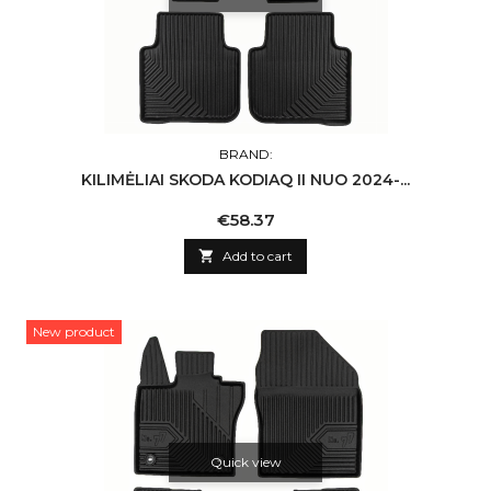
BRAND:
KILIMĖLIAI SKODA KODIAQ II NUO 2024-...
Price
€58.37

Add to cart
New product
Quick view