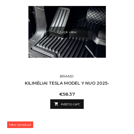
Quick view
BRAND:
KILIMĖLIAI TESLA MODEL Y NUO 2025-
Price
€58.37

Add to cart
New product