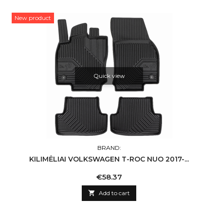
New product
Quick view
BRAND:
KILIMĖLIAI VOLKSWAGEN T-ROC NUO 2017-...
Price
€58.37

Add to cart