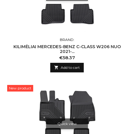
BRAND:
KILIMĖLIAI MERCEDES-BENZ C-CLASS W206 NUO
2021-...
Price
€58.37

Add to cart
New product
Quick view