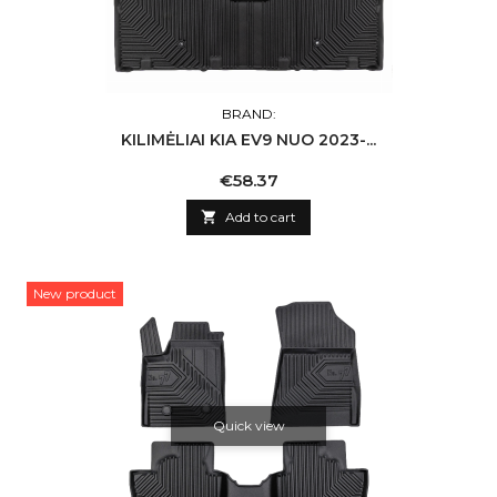
BRAND:
KILIMĖLIAI KIA EV9 NUO 2023-...
Price
€58.37

Add to cart
New product
Quick view