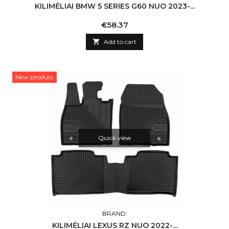
KILIMĖLIAI BMW 5 SERIES G60 NUO 2023-...
Price
€58.37

Add to cart
New product
Quick view
BRAND:
KILIMĖLIAI LEXUS RZ NUO 2022-...