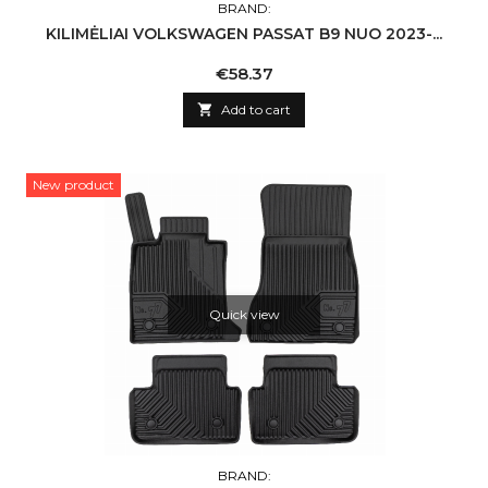
BRAND:
KILIMĖLIAI VOLKSWAGEN PASSAT B9 NUO 2023-...
Price
€58.37

Add to cart
New product
Quick view
BRAND: