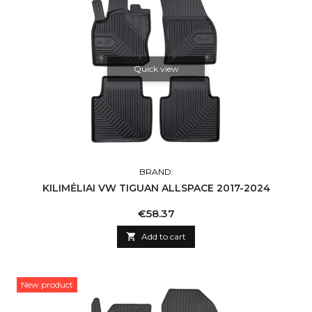
Quick view
BRAND:
KILIMĖLIAI VW TIGUAN ALLSPACE 2017-2024
Price
€58.37

Add to cart
New product