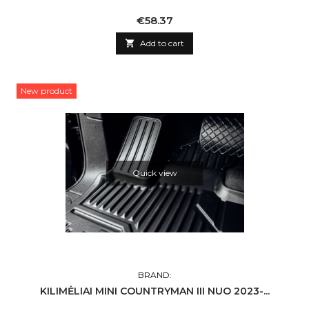
Price
€58.37

Add to cart
New product
Quick view
BRAND:
KILIMĖLIAI MINI COUNTRYMAN III NUO 2023-...