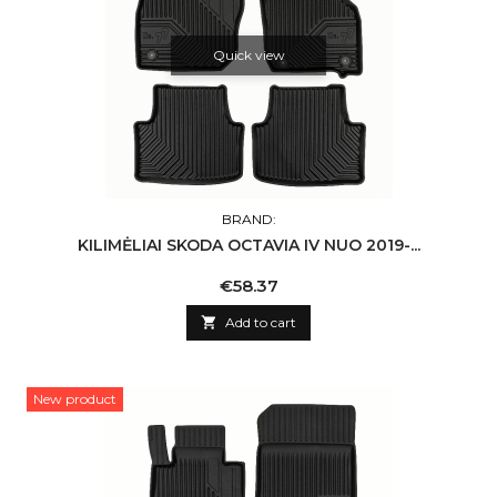
Quick view
BRAND:
KILIMĖLIAI SKODA OCTAVIA IV NUO 2019-...
Price
€58.37

Add to cart
New product