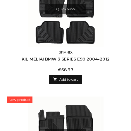
Quick view
BRAND:
KILIMĖLIAI BMW 3 SERIES E90 2004-2012
Price
€58.37

Add to cart
New product