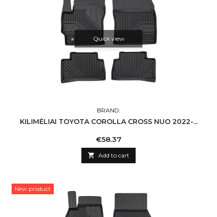
Quick view
BRAND:
KILIMĖLIAI TOYOTA COROLLA CROSS NUO 2022-...
Price
€58.37

Add to cart
New product