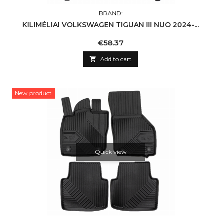
BRAND:
KILIMĖLIAI VOLKSWAGEN TIGUAN III NUO 2024-...
Price
€58.37

Add to cart
New product
Quick view