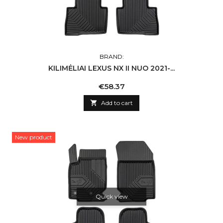
BRAND:
KILIMĖLIAI LEXUS NX II NUO 2021-...
Price
€58.37

Add to cart
New product
Quick view