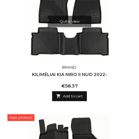
Quick view
BRAND:
KILIMĖLIAI KIA NIRO II NUO 2022-
Price
€58.37

Add to cart
New product