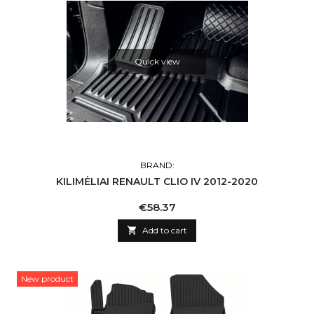
Quick view
BRAND:
KILIMĖLIAI RENAULT CLIO IV 2012-2020
Price
€58.37

Add to cart
New product