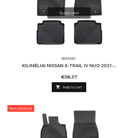
Quick view
BRAND:
KILIMĖLIAI NISSAN X-TRAIL IV NUO 2021-...
Price
€58.37

Add to cart
New product