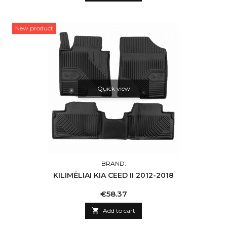
New product
Quick view
BRAND:
KILIMĖLIAI KIA CEED II 2012-2018
Price
€58.37

Add to cart