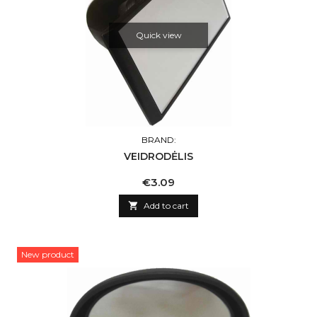
Quick view
BRAND:
VEIDRODĖLIS
Price
€3.09

Add to cart
New product