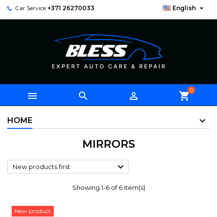

Car Service
+371 26270033
English
0



shopping_cart
HOME
MIRRORS

New products first
Showing 1-6 of 6 item(s)
New product