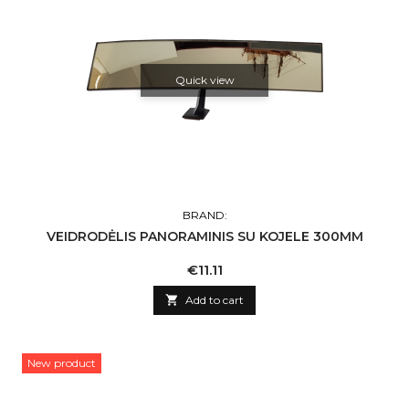
Quick view
BRAND:
VEIDRODĖLIS PANORAMINIS SU KOJELE 300MM
Price
€11.11

Add to cart
New product