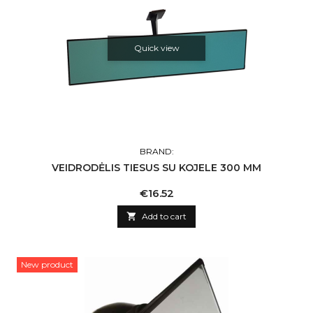
Quick view
BRAND:
VEIDRODĖLIS TIESUS SU KOJELE 300 MM
Price
€16.52

Add to cart
New product