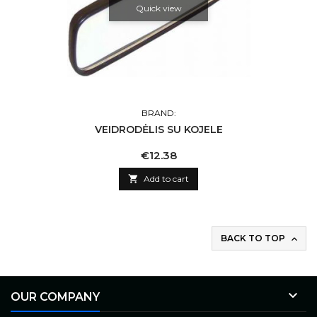
Quick view
BRAND:
VEIDRODĖLIS SU KOJELE
Price
€12.38

Add to cart
BACK TO TOP


OUR COMPANY