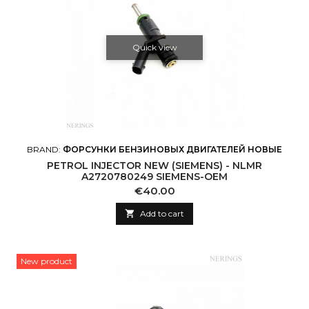
Quick view
BRAND:
ФОРСУНКИ БЕНЗИНОВЫХ ДВИГАТЕЛЕЙ НОВЫЕ
PETROL INJECTOR NEW (SIEMENS) - NLMR
A2720780249 SIEMENS-OEM
Price
€40.00

Add to cart
New product