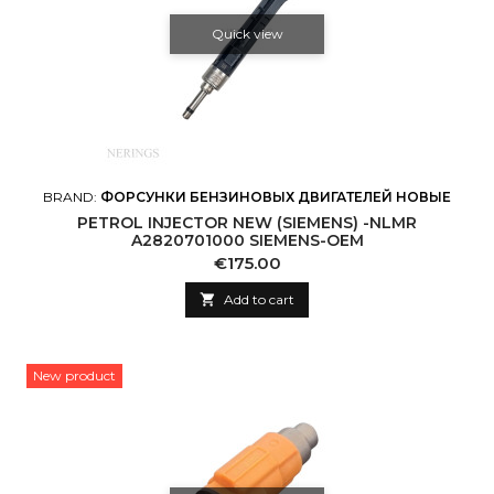
Quick view
BRAND:
ФОРСУНКИ БЕНЗИНОВЫХ ДВИГАТЕЛЕЙ НОВЫЕ
PETROL INJECTOR NEW (SIEMENS) -NLMR
A2820701000 SIEMENS-OEM
Price
€175.00

Add to cart
New product