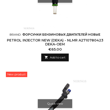
BRAND:
ФОРСУНКИ БЕНЗИНОВЫХ ДВИГАТЕЛЕЙ НОВЫЕ
PETROL INJECTOR NEW (DEKA) - NLMR A2710780423
DEKA-OEM
Price
€65.00

Add to cart
New product
Quick view