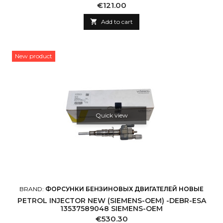
Price
€121.00

Add to cart
New product
Quick view
BRAND:
ФОРСУНКИ БЕНЗИНОВЫХ ДВИГАТЕЛЕЙ НОВЫЕ
PETROL INJECTOR NEW (SIEMENS-OEM) -DEBR-ESA
13537589048 SIEMENS-OEM
Price
€530.30