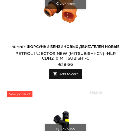
Quick view
BRAND:
ФОРСУНКИ БЕНЗИНОВЫХ ДВИГАТЕЛЕЙ НОВЫЕ
PETROL INJECTOR NEW (MITSUBISHI-CN) -NLR
CDH210 MITSUBISHI-C
Price
€18.66

Add to cart
New product
Quick view