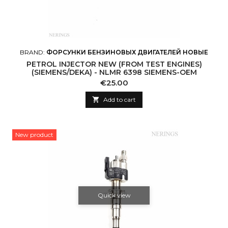
BRAND:
ФОРСУНКИ БЕНЗИНОВЫХ ДВИГАТЕЛЕЙ НОВЫЕ
PETROL INJECTOR NEW (FROM TEST ENGINES)
(SIEMENS/DEKA) - NLMR 6398 SIEMENS-OEM
Price
€25.00

Add to cart
New product
Quick view