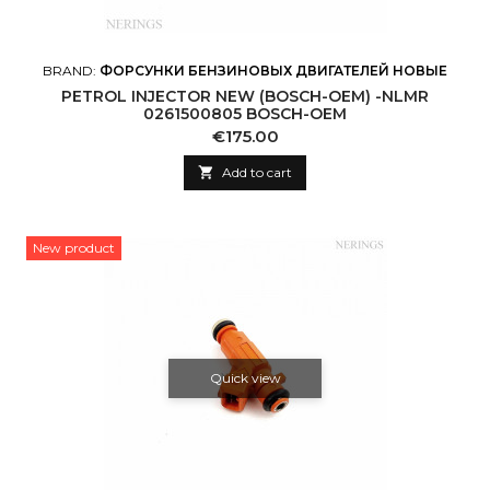
BRAND:
ФОРСУНКИ БЕНЗИНОВЫХ ДВИГАТЕЛЕЙ НОВЫЕ
PETROL INJECTOR NEW (BOSCH-OEM) -NLMR
0261500805 BOSCH-OEM
Price
€175.00

Add to cart
New product
Quick view