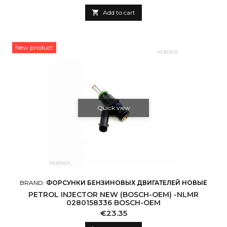

Add to cart
New product
Quick view
BRAND:
ФОРСУНКИ БЕНЗИНОВЫХ ДВИГАТЕЛЕЙ НОВЫЕ
PETROL INJECTOR NEW (BOSCH-OEM) -NLMR
0280158336 BOSCH-OEM
Price
€23.35