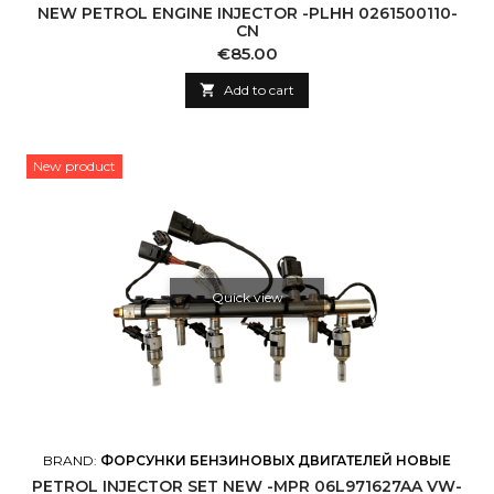
NEW PETROL ENGINE INJECTOR -PLHH 0261500110-
CN
Price
€85.00

Add to cart
New product
Quick view
BRAND:
ФОРСУНКИ БЕНЗИНОВЫХ ДВИГАТЕЛЕЙ НОВЫЕ
PETROL INJECTOR SET NEW -MPR 06L971627AA VW-