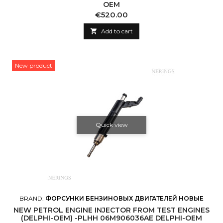
OEM
Price
€520.00

Add to cart
New product
Quick view
BRAND:
ФОРСУНКИ БЕНЗИНОВЫХ ДВИГАТЕЛЕЙ НОВЫЕ
NEW PETROL ENGINE INJECTOR FROM TEST ENGINES
(DELPHI-OEM) -PLHH 06M906036AE DELPHI-OEM