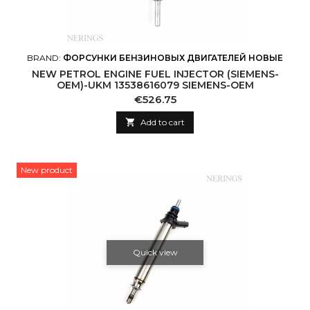
BRAND:
ФОРСУНКИ БЕНЗИНОВЫХ ДВИГАТЕЛЕЙ НОВЫЕ
NEW PETROL ENGINE FUEL INJECTOR (SIEMENS-
OEM)-UKM 13538616079 SIEMENS-OEM
Price
€526.75

Add to cart
New product
Quick view