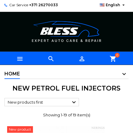

Car Service
+371 26270033
English
0



shopping_cart
HOME
NEW PETROL FUEL INJECTORS

New products first
Showing 1-19 of 19 item(s)
New product