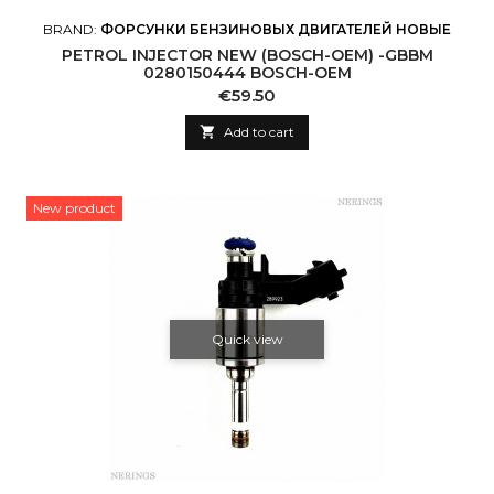
BRAND:
ФОРСУНКИ БЕНЗИНОВЫХ ДВИГАТЕЛЕЙ НОВЫЕ
PETROL INJECTOR NEW (BOSCH-OEM) -GBBM
0280150444 BOSCH-OEM
Price
€59.50

Add to cart
New product
Quick view