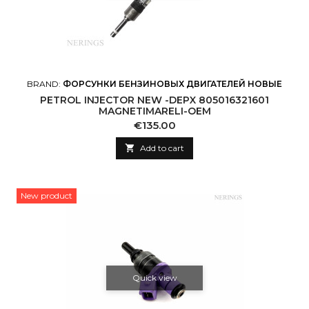
BRAND:
ФОРСУНКИ БЕНЗИНОВЫХ ДВИГАТЕЛЕЙ НОВЫЕ
PETROL INJECTOR NEW -DEPX 805016321601
MAGNETIMARELI-OEM
Price
€135.00

Add to cart
New product
Quick view