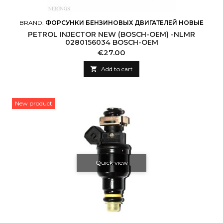
BRAND:
ФОРСУНКИ БЕНЗИНОВЫХ ДВИГАТЕЛЕЙ НОВЫЕ
PETROL INJECTOR NEW (BOSCH-OEM) -NLMR
0280156034 BOSCH-OEM
Price
€27.00

Add to cart
New product
Quick view