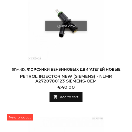
Quick view
BRAND:
ФОРСУНКИ БЕНЗИНОВЫХ ДВИГАТЕЛЕЙ НОВЫЕ
PETROL INJECTOR NEW (SIEMENS) - NLMR
A2720780123 SIEMENS-OEM
Price
€40.00

Add to cart
New product