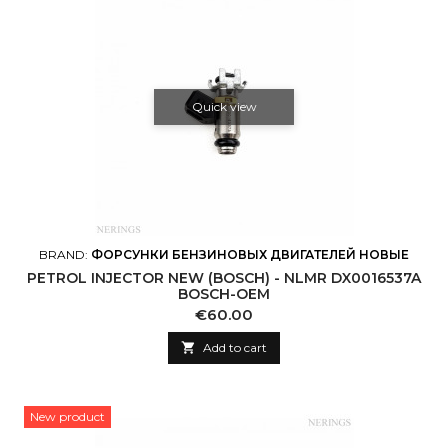
Quick view
BRAND:
ФОРСУНКИ БЕНЗИНОВЫХ ДВИГАТЕЛЕЙ НОВЫЕ
PETROL INJECTOR NEW (BOSCH) - NLMR DX0016537A
BOSCH-OEM
Price
€60.00

Add to cart
New product