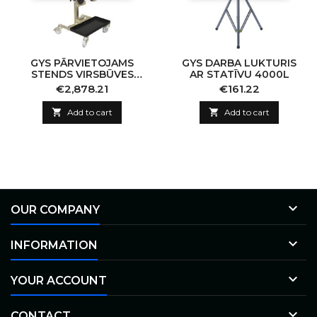
GYS PĀRVIETOJAMS
GYS DARBA LUKTURIS
STENDS VIRSBŪVES
AR STATĪVU 4000L
REMONTAM
Price
Price
€2,878.21
€161.22

Add to cart

Add to cart

OUR COMPANY

INFORMATION

YOUR ACCOUNT

CONTACT