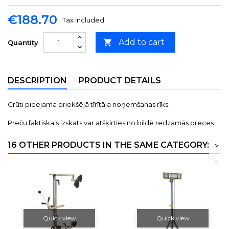
€188.70
Tax included
Add to cart

Quantity
DESCRIPTION
PRODUCT DETAILS
Grūti pieejama priekšējā tīrītāja noņemšanas rīks.
Preču faktiskais izskats var atšķirties no bildē redzamās preces.
16 OTHER PRODUCTS IN THE SAME CATEGORY:
>
<
Quick view
Quick view