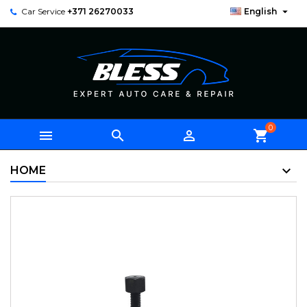

Car Service
+371 26270033
English
0



shopping_cart
HOME