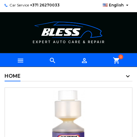

Car Service
+371 26270033
English
0



shopping_cart
HOME