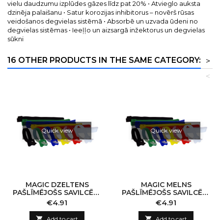
vielu daudzumu izplūdes gāzes līdz pat 20% • Atvieglo auksta
dzinēja palaišanu • Satur korozijas inhibitorus – novērš rūsas
veidošanos degvielas sistēmā • Absorbē un uzvada ūdeni no
degvielas sistēmas • Ieeļļo un aizsargā inžektorus un degvielas
sūkni
16 OTHER PRODUCTS IN THE SAME CATEGORY:
>
<
Quick view
Quick view
MAGIC DZELTENS
MAGIC MELNS
PAŠLĪMĒJOŠS SAVILCĒJS
PAŠLĪMĒJOŠS SAVILCĒJS
310X17MM, 10GAB
310X17MM, 10GAB
Price
Price
€4.91
€4.91

Add to cart

Add to cart