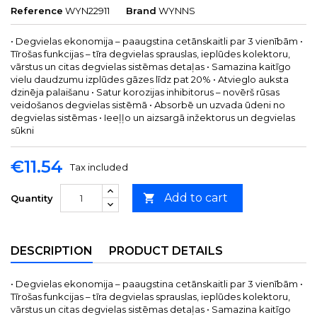
Reference
WYN22911
Brand
WYNNS
• Degvielas ekonomija – paaugstina cetānskaitli par 3 vienībām •
Tīrošas funkcijas – tīra degvielas sprauslas, ieplūdes kolektoru,
vārstus un citas degvielas sistēmas detaļas • Samazina kaitīgo
vielu daudzumu izplūdes gāzes līdz pat 20% • Atvieglo auksta
dzinēja palaišanu • Satur korozijas inhibitorus – novērš rūsas
veidošanos degvielas sistēmā • Absorbē un uzvada ūdeni no
degvielas sistēmas • Ieeļļo un aizsargā inžektorus un degvielas
sūkni
€11.54
Tax included
Add to cart

Quantity
DESCRIPTION
PRODUCT DETAILS
• Degvielas ekonomija – paaugstina cetānskaitli par 3 vienībām •
Tīrošas funkcijas – tīra degvielas sprauslas, ieplūdes kolektoru,
vārstus un citas degvielas sistēmas detaļas • Samazina kaitīgo