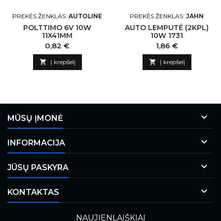
PREKĖS ŽENKLAS:
AUTOLINE
PREKĖS ŽENKLAS:
JAHN
POLTTIMO 6V 10W
AUTO LEMPUTĖ (2KPL)
11X41MM
10W 1731
Kaina
Kaina
0,82 €
1,86 €

Į krepšelį

Į krepšelį

MŪSŲ ĮMONĖ

INFORMACIJA

JŪSŲ PASKYRA

KONTAKTAS
NAUJIENLAIŠKIAI