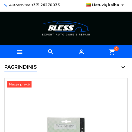

Autoservisas
+371 26270033
Lietuvių kalba
0



shopping_cart
PAGRINDINIS
Nauja prekė