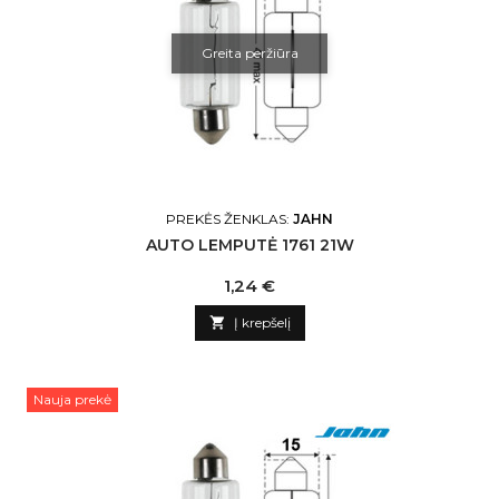
Greita peržiūra
PREKĖS ŽENKLAS:
JAHN
AUTO LEMPUTĖ 1761 21W
Kaina
1,24 €

Į krepšelį
Nauja prekė