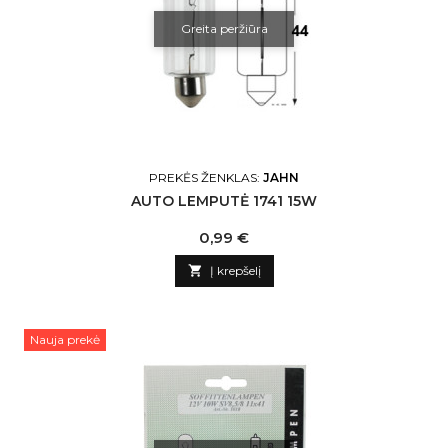
Greita peržiūra
PREKĖS ŽENKLAS:
JAHN
AUTO LEMPUTĖ 1741 15W
Kaina
0,99 €

Į krepšelį
Nauja prekė