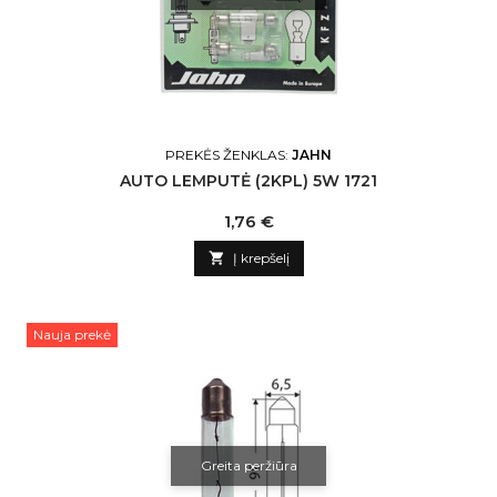
PREKĖS ŽENKLAS:
JAHN
AUTO LEMPUTĖ (2KPL) 5W 1721
Kaina
1,76 €

Į krepšelį
Nauja prekė
Greita peržiūra