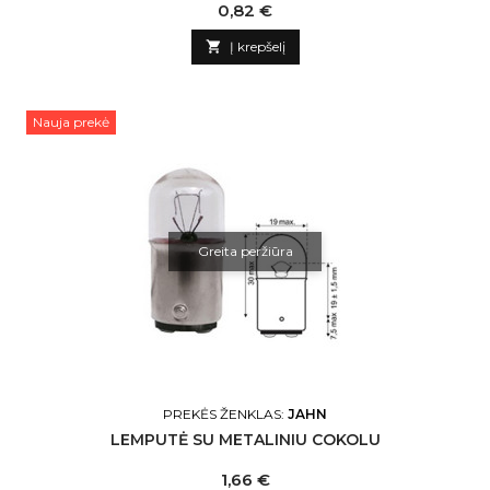
Kaina
0,82 €

Į krepšelį
Nauja prekė
Greita peržiūra
PREKĖS ŽENKLAS:
JAHN
LEMPUTĖ SU METALINIU COKOLU
Kaina
1,66 €