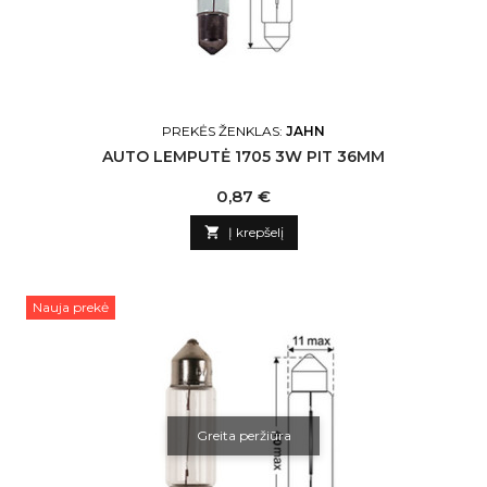
PREKĖS ŽENKLAS:
JAHN
AUTO LEMPUTĖ 1705 3W PIT 36MM
Kaina
0,87 €

Į krepšelį
Nauja prekė
Greita peržiūra