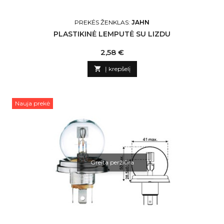
PREKĖS ŽENKLAS:
JAHN
PLASTIKINĖ LEMPUTĖ SU LIZDU
Kaina
2,58 €

Į krepšelį
Nauja prekė
Greita peržiūra