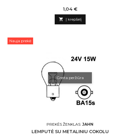
Kaina
1,04 €

Į krepšelį
Nauja prekė
Greita peržiūra
PREKĖS ŽENKLAS:
JAHN
LEMPUTĖ SU METALINIU COKOLU