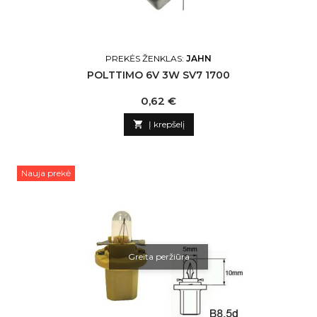
PREKĖS ŽENKLAS:
JAHN
POLTTIMO 6V 3W SV7 1700
Kaina
0,62 €

Į krepšelį
Nauja prekė
Greita peržiūra