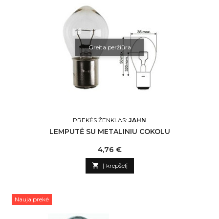
Greita peržiūra
PREKĖS ŽENKLAS:
JAHN
LEMPUTĖ SU METALINIU COKOLU
Kaina
4,76 €

Į krepšelį
Nauja prekė