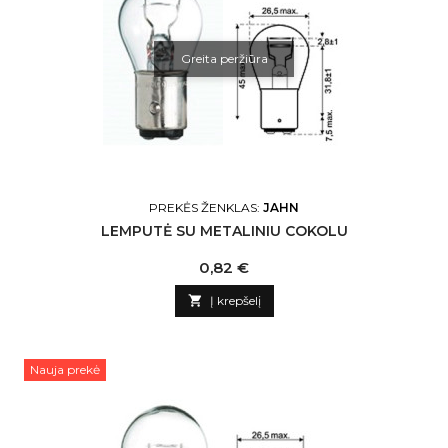
Greita peržiūra
PREKĖS ŽENKLAS:
JAHN
LEMPUTĖ SU METALINIU COKOLU
Kaina
0,82 €

Į krepšelį
Nauja prekė