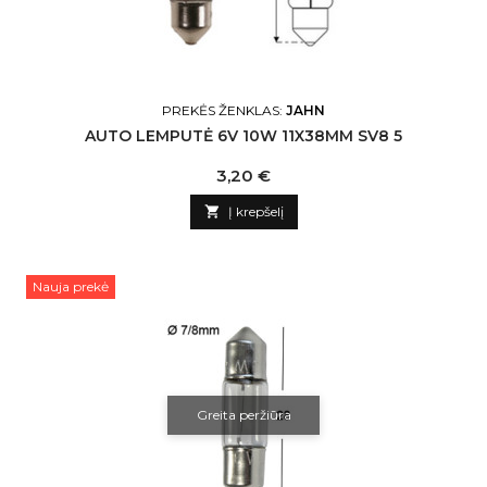
PREKĖS ŽENKLAS:
JAHN
AUTO LEMPUTĖ 6V 10W 11X38MM SV8 5
Kaina
3,20 €

Į krepšelį
Nauja prekė
Greita peržiūra