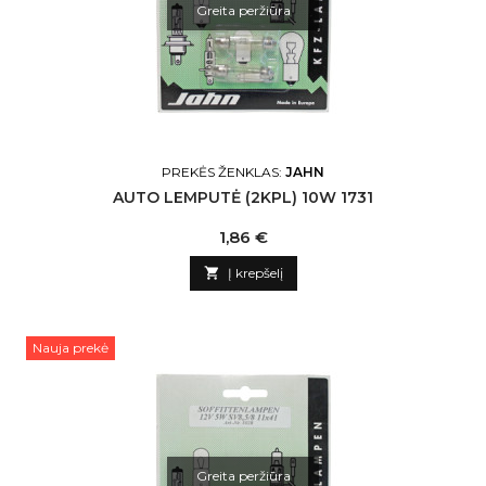
Greita peržiūra
PREKĖS ŽENKLAS:
JAHN
AUTO LEMPUTĖ (2KPL) 10W 1731
Kaina
1,86 €

Į krepšelį
Nauja prekė
Greita peržiūra