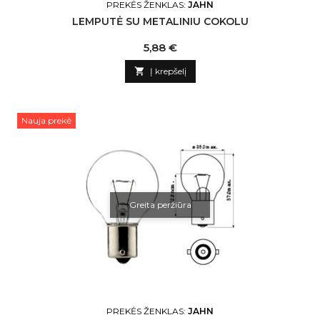
PREKĖS ŽENKLAS:
JAHN
LEMPUTĖ SU METALINIU COKOLU
Kaina
5,88 €

Į krepšelį
Nauja prekė
Greita peržiūra
PREKĖS ŽENKLAS:
JAHN