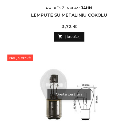
PREKĖS ŽENKLAS:
JAHN
LEMPUTĖ SU METALINIU COKOLU
Kaina
3,72 €

Į krepšelį
Nauja prekė
Greita peržiūra