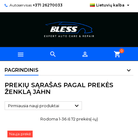

Autoservisas
+371 26270033
Lietuvių kalba
0



shopping_cart
PAGRINDINIS
PREKIŲ SĄRAŠAS PAGAL PREKĖS
ŽENKLĄ JAHN

Pirmiausia nauji produktai
Rodoma 1-36 iš 72 prekės(-ių)
Nauja prekė