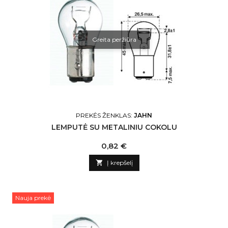
Greita peržiūra
PREKĖS ŽENKLAS:
JAHN
LEMPUTĖ SU METALINIU COKOLU
Kaina
0,82 €

Į krepšelį
Nauja prekė