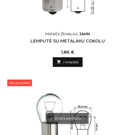
PREKĖS ŽENKLAS:
JAHN
LEMPUTĖ SU METALINIU COKOLU
Kaina
1,86 €

Į krepšelį
Nauja prekė
Greita peržiūra