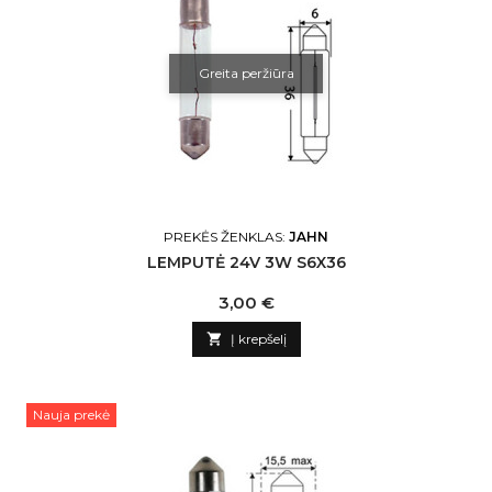
Greita peržiūra
PREKĖS ŽENKLAS:
JAHN
LEMPUTĖ 24V 3W S6X36
Kaina
3,00 €

Į krepšelį
Nauja prekė