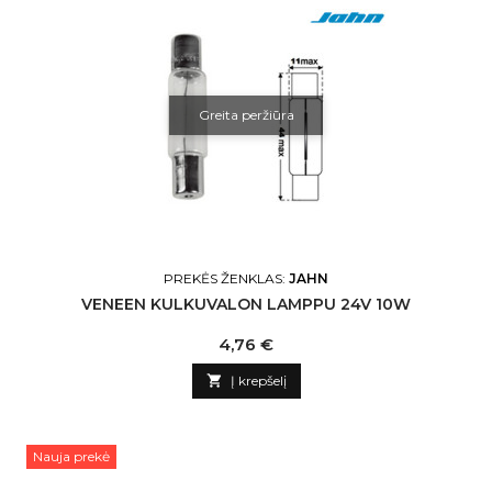
Greita peržiūra
PREKĖS ŽENKLAS:
JAHN
VENEEN KULKUVALON LAMPPU 24V 10W
Kaina
4,76 €

Į krepšelį
Nauja prekė