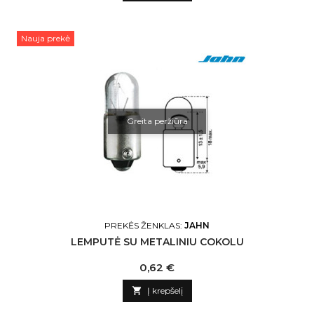
Nauja prekė
Greita peržiūra
PREKĖS ŽENKLAS:
JAHN
LEMPUTĖ SU METALINIU COKOLU
Kaina
0,62 €

Į krepšelį