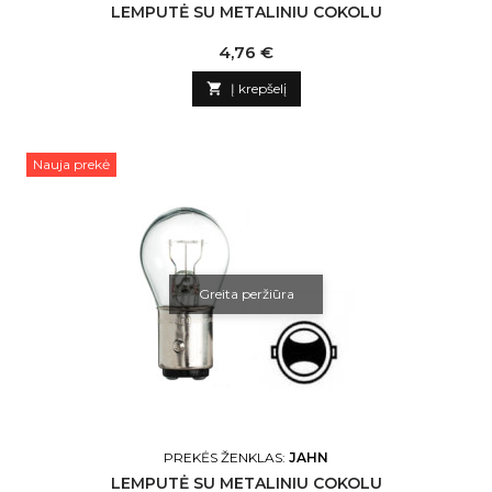
LEMPUTĖ SU METALINIU COKOLU
Kaina
4,76 €

Į krepšelį
Nauja prekė
Greita peržiūra
PREKĖS ŽENKLAS:
JAHN
LEMPUTĖ SU METALINIU COKOLU