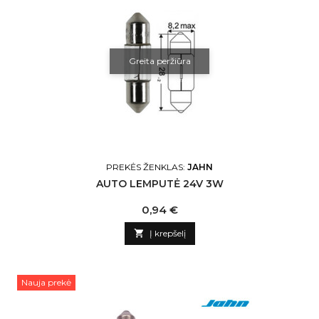
Greita peržiūra
PREKĖS ŽENKLAS:
JAHN
AUTO LEMPUTĖ 24V 3W
Kaina
0,94 €

Į krepšelį
Nauja prekė