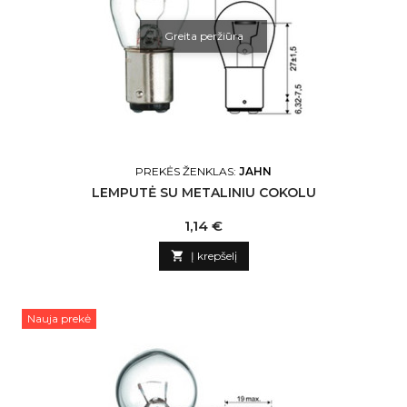
Greita peržiūra
PREKĖS ŽENKLAS:
JAHN
LEMPUTĖ SU METALINIU COKOLU
Kaina
1,14 €

Į krepšelį
Nauja prekė