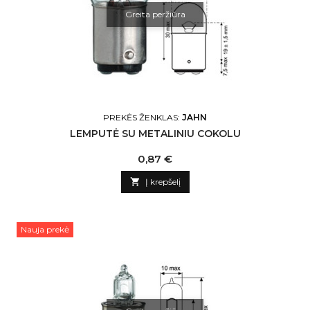
Greita peržiūra
PREKĖS ŽENKLAS:
JAHN
LEMPUTĖ SU METALINIU COKOLU
Kaina
0,87 €

Į krepšelį
Nauja prekė