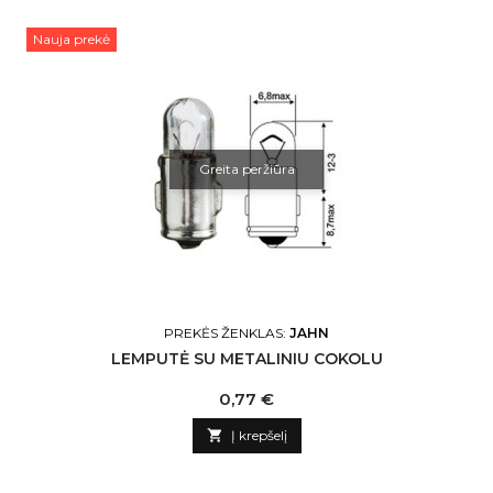
Nauja prekė
Greita peržiūra
PREKĖS ŽENKLAS:
JAHN
LEMPUTĖ SU METALINIU COKOLU
Kaina
0,77 €

Į krepšelį