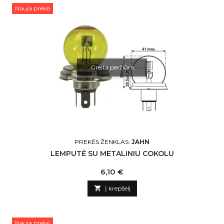
Nauja prekė
Greita peržiūra
PREKĖS ŽENKLAS:
JAHN
LEMPUTĖ SU METALINIU COKOLU
Kaina
6,10 €

Į krepšelį
Nauja prekė