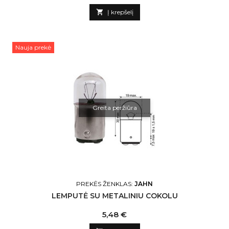

Į krepšelį
Nauja prekė
Greita peržiūra
PREKĖS ŽENKLAS:
JAHN
LEMPUTĖ SU METALINIU COKOLU
Kaina
5,48 €