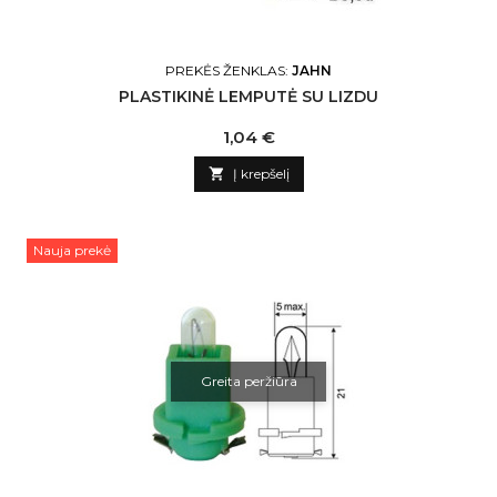
PREKĖS ŽENKLAS:
JAHN
PLASTIKINĖ LEMPUTĖ SU LIZDU
Kaina
1,04 €

Į krepšelį
Nauja prekė
Greita peržiūra