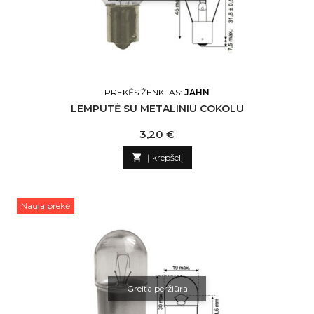
PREKĖS ŽENKLAS:
JAHN
LEMPUTĖ SU METALINIU COKOLU
Kaina
3,20 €

Į krepšelį
Nauja prekė
Greita peržiūra