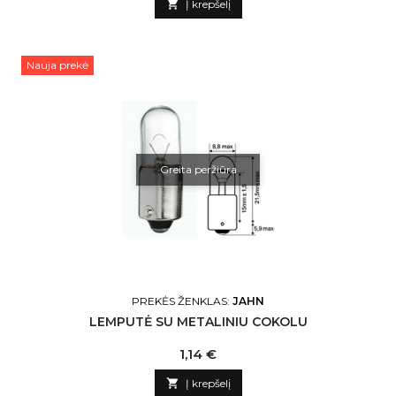

Į krepšelį
Nauja prekė
Greita peržiūra
PREKĖS ŽENKLAS:
JAHN
LEMPUTĖ SU METALINIU COKOLU
Kaina
1,14 €

Į krepšelį