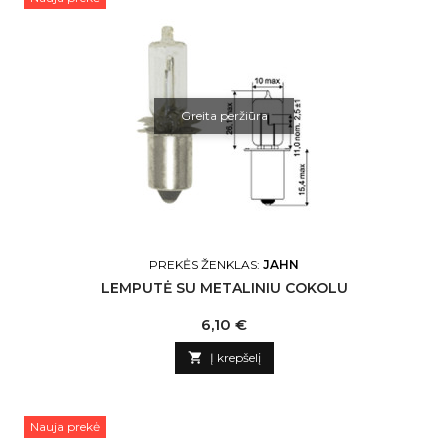
Greita peržiūra
PREKĖS ŽENKLAS:
JAHN
LEMPUTĖ SU METALINIU COKOLU
Kaina
6,10 €

Į krepšelį
Nauja prekė