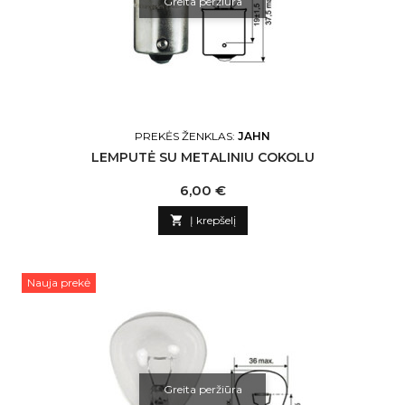
Greita peržiūra
PREKĖS ŽENKLAS:
JAHN
LEMPUTĖ SU METALINIU COKOLU
Kaina
6,00 €

Į krepšelį
Nauja prekė
Greita peržiūra