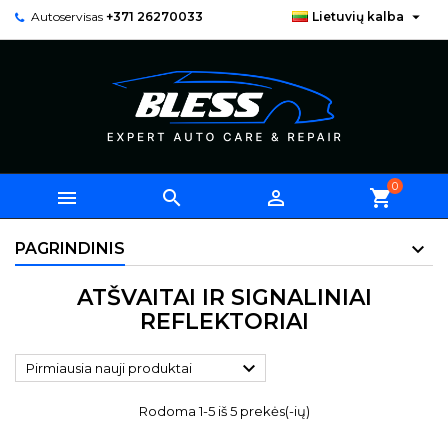

Autoservisas
+371 26270033
Lietuvių kalba
0



shopping_cart
PAGRINDINIS
ATŠVAITAI IR SIGNALINIAI
REFLEKTORIAI

Pirmiausia nauji produktai
Rodoma 1-5 iš 5 prekės(-ių)