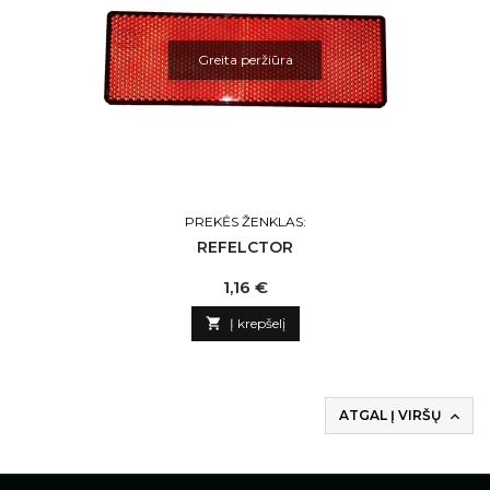
Greita peržiūra
PREKĖS ŽENKLAS:
REFELCTOR
Kaina
1,16 €

Į krepšelį
ATGAL Į VIRŠŲ
