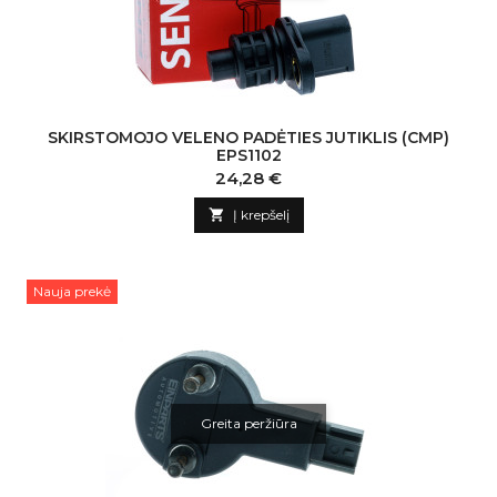
SKIRSTOMOJO VELENO PADĖTIES JUTIKLIS (CMP)
EPS1102
Kaina
24,28 €

Į krepšelį
Nauja prekė
Greita peržiūra