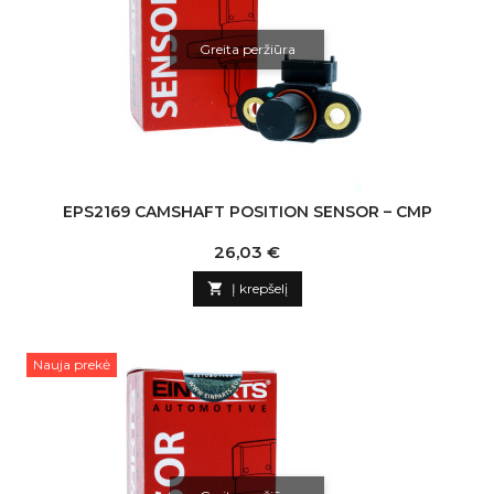
Greita peržiūra
EPS2169 CAMSHAFT POSITION SENSOR – CMP
Kaina
26,03 €

Į krepšelį
Nauja prekė