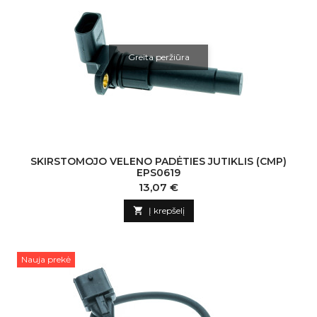
Greita peržiūra
SKIRSTOMOJO VELENO PADĖTIES JUTIKLIS (CMP)
EPS0619
Kaina
13,07 €

Į krepšelį
Nauja prekė