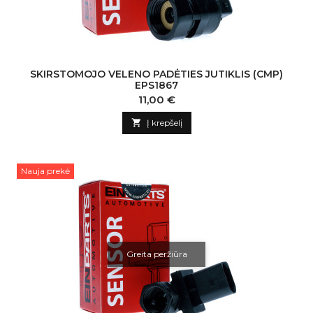
SKIRSTOMOJO VELENO PADĖTIES JUTIKLIS (CMP)
EPS1867
Kaina
11,00 €

Į krepšelį
Nauja prekė
Greita peržiūra