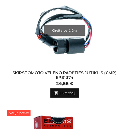
Greita peržiūra
SKIRSTOMOJO VELENO PADĖTIES JUTIKLIS (CMP)
EPS1374
Kaina
26,88 €

Į krepšelį
Nauja prekė