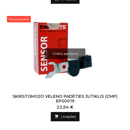
Nauja prekė
Greita peržiūra
SKIRSTOMOJO VELENO PADĖTIES JUTIKLIS (CMP)
EPS0019
Kaina
22,54 €

Į krepšelį