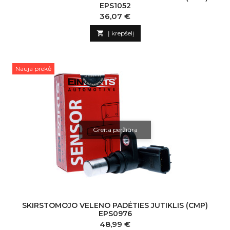
EPS1052
Kaina
36,07 €

Į krepšelį
Nauja prekė
Greita peržiūra
SKIRSTOMOJO VELENO PADĖTIES JUTIKLIS (CMP)
EPS0976
Kaina
48,99 €