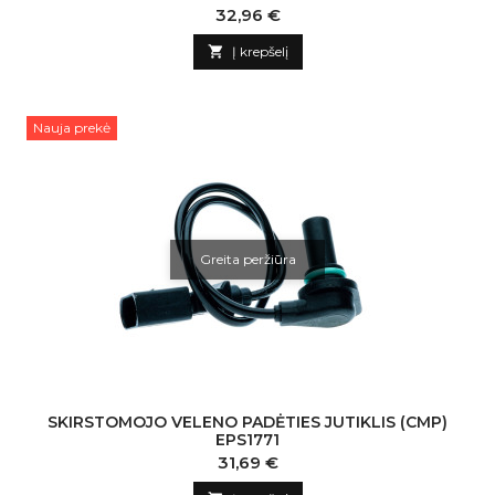
Kaina
32,96 €

Į krepšelį
Nauja prekė
Greita peržiūra
SKIRSTOMOJO VELENO PADĖTIES JUTIKLIS (CMP)
EPS1771
Kaina
31,69 €