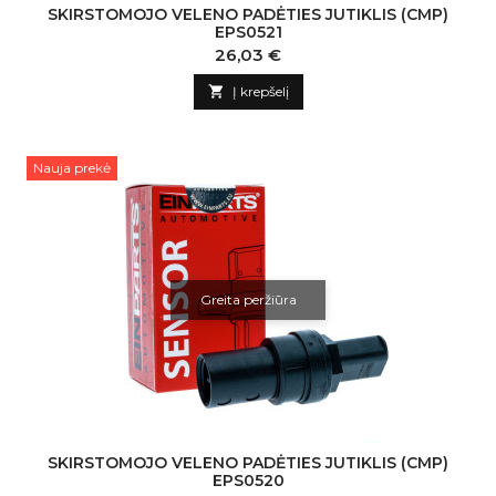
SKIRSTOMOJO VELENO PADĖTIES JUTIKLIS (CMP)
EPS0521
Kaina
26,03 €

Į krepšelį
Nauja prekė
Greita peržiūra
SKIRSTOMOJO VELENO PADĖTIES JUTIKLIS (CMP)
EPS0520