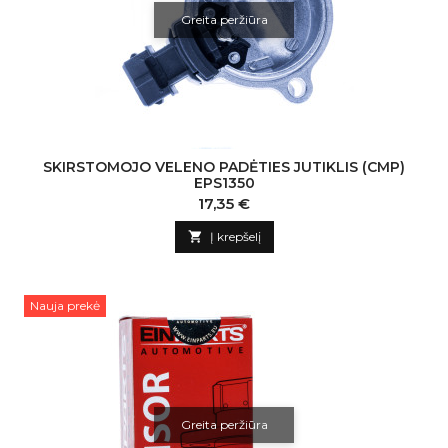
Greita peržiūra
SKIRSTOMOJO VELENO PADĖTIES JUTIKLIS (CMP)
EPS1350
Kaina
17,35 €

Į krepšelį
Nauja prekė
Greita peržiūra