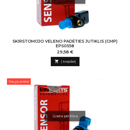
SKIRSTOMOJO VELENO PADĖTIES JUTIKLIS (CMP)
EPS0558
Kaina
29,58 €

Į krepšelį
Nauja prekė
Greita peržiūra