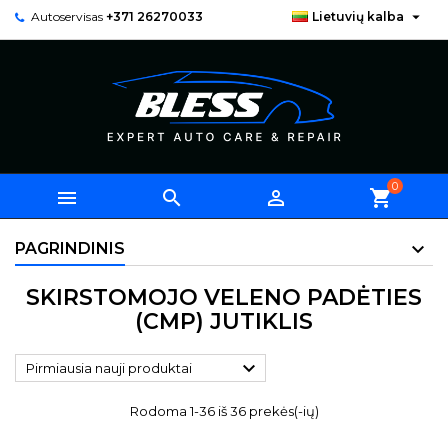

Autoservisas
+371 26270033
Lietuvių kalba
0



shopping_cart
PAGRINDINIS
SKIRSTOMOJO VELENO PADĖTIES
(CMP) JUTIKLIS

Pirmiausia nauji produktai
Rodoma 1-36 iš 36 prekės(-ių)