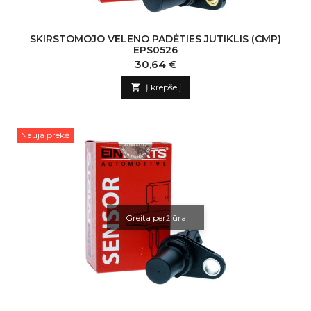
SKIRSTOMOJO VELENO PADĖTIES JUTIKLIS (CMP)
EPS0526
Kaina
30,64 €

Į krepšelį
Nauja prekė
Greita peržiūra