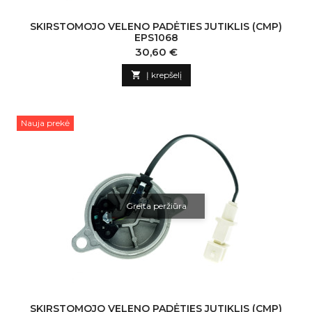
SKIRSTOMOJO VELENO PADĖTIES JUTIKLIS (CMP)
EPS1068
Kaina
30,60 €

Į krepšelį
Nauja prekė
Greita peržiūra
SKIRSTOMOJO VELENO PADĖTIES JUTIKLIS (CMP)