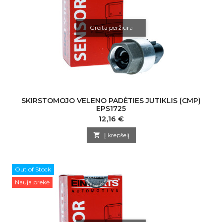
Greita peržiūra
SKIRSTOMOJO VELENO PADĖTIES JUTIKLIS (CMP)
EPS1725
Kaina
12,16 €

Į krepšelį
Out of Stock
Nauja prekė