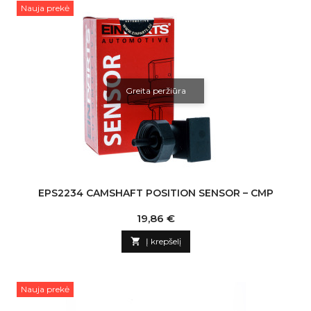
Nauja prekė
Greita peržiūra
EPS2234 CAMSHAFT POSITION SENSOR – CMP
Kaina
19,86 €

Į krepšelį
Nauja prekė