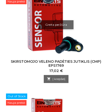
Nauja prekė
Greita peržiūra
SKIRSTOMOJO VELENO PADĖTIES JUTIKLIS (CMP)
EPS1769
Kaina
17,02 €

Į krepšelį
Out of Stock
Nauja prekė