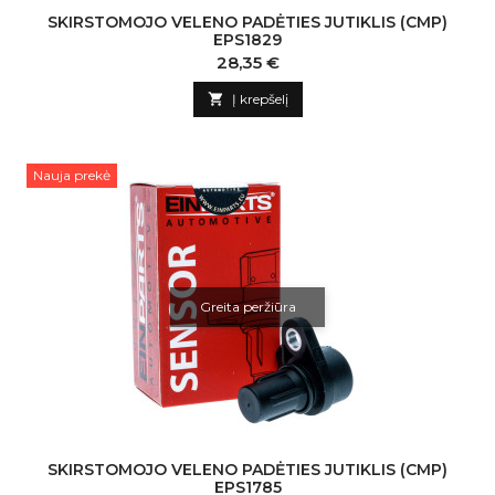
SKIRSTOMOJO VELENO PADĖTIES JUTIKLIS (CMP)
EPS1829
Kaina
28,35 €

Į krepšelį
Nauja prekė
Greita peržiūra
SKIRSTOMOJO VELENO PADĖTIES JUTIKLIS (CMP)
EPS1785