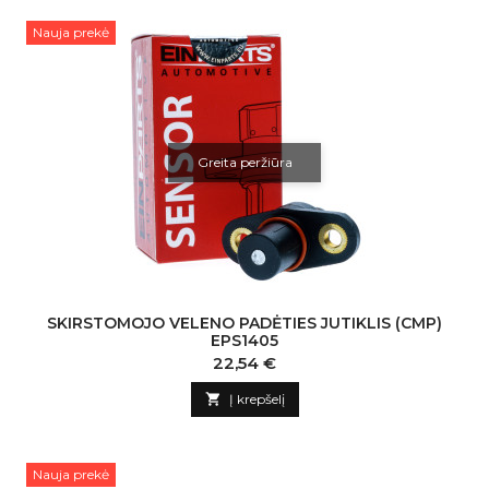
Nauja prekė
Greita peržiūra
SKIRSTOMOJO VELENO PADĖTIES JUTIKLIS (CMP)
EPS1405
Kaina
22,54 €

Į krepšelį
Nauja prekė