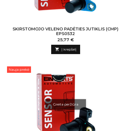
SKIRSTOMOJO VELENO PADĖTIES JUTIKLIS (CMP)
EPS0532
Kaina
25,77 €

Į krepšelį
Nauja prekė
Greita peržiūra