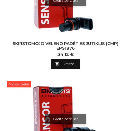
Greita peržiūra
SKIRSTOMOJO VELENO PADĖTIES JUTIKLIS (CMP)
EPS1876
Kaina
34,12 €

Į krepšelį
Nauja prekė
Greita peržiūra