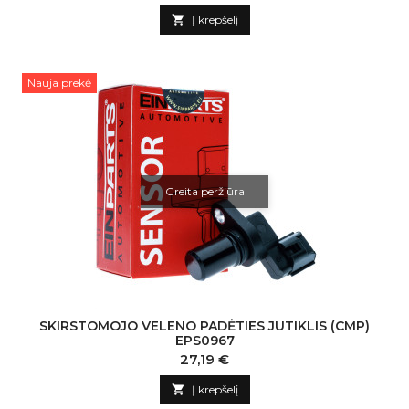

Į krepšelį
Nauja prekė
Greita peržiūra
SKIRSTOMOJO VELENO PADĖTIES JUTIKLIS (CMP)
EPS0967
Kaina
27,19 €

Į krepšelį