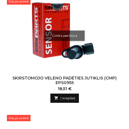
Nauja prekė
Greita peržiūra
SKIRSTOMOJO VELENO PADĖTIES JUTIKLIS (CMP)
EPS0955
Kaina
18,51 €

Į krepšelį
Nauja prekė