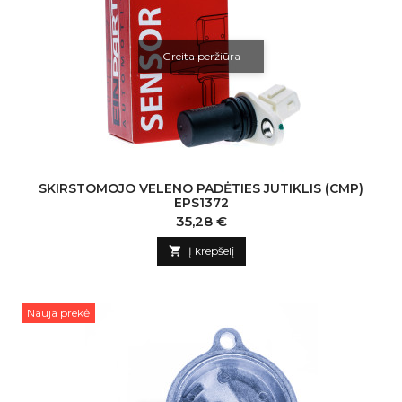
Greita peržiūra
SKIRSTOMOJO VELENO PADĖTIES JUTIKLIS (CMP)
EPS1372
Kaina
35,28 €

Į krepšelį
Nauja prekė