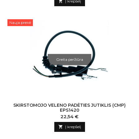

Į krepšelį
Nauja prekė
Greita peržiūra
SKIRSTOMOJO VELENO PADĖTIES JUTIKLIS (CMP)
EPS1420
Kaina
22,54 €

Į krepšelį