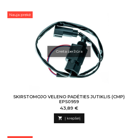
Nauja prekė
Greita peržiūra
SKIRSTOMOJO VELENO PADĖTIES JUTIKLIS (CMP)
EPS0959
Kaina
43,89 €

Į krepšelį