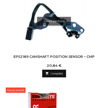
Greita peržiūra
EPS2189 CAMSHAFT POSITION SENSOR – CMP
Kaina
20,84 €

Į krepšelį
Nauja prekė