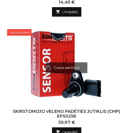
Kaina
14,45 €

Į krepšelį
Nauja prekė
Greita peržiūra
SKIRSTOMOJO VELENO PADĖTIES JUTIKLIS (CMP)
EPS0256
Kaina
35,97 €

Į krepšelį