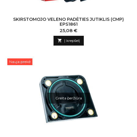
SKIRSTOMOJO VELENO PADĖTIES JUTIKLIS (CMP)
EPS1861
Kaina
25,08 €

Į krepšelį
Nauja prekė
Greita peržiūra