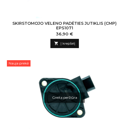
SKIRSTOMOJO VELENO PADĖTIES JUTIKLIS (CMP)
EPS1071
Kaina
36,90 €

Į krepšelį
Nauja prekė
Greita peržiūra