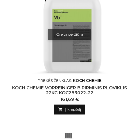
Greita peržiūra
PREKĖS ŽENKLAS:
KOCH CHEMIE
KOCH CHEMIE VORREINIGER B PIRMINIS PLOVIKLIS
22KG KOC283022-22
Kaina
161,69 €

Į krepšelį