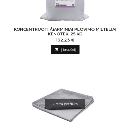
KONCENTRUOTI Å¡ARMINIAI PLOVIMO MILTELIAI
KENOTEK, 25 KG
Kaina
132,23 €

Į krepšelį
Greita peržiūra