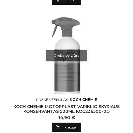
Greita peržiūra
PREKĖS ŽENKLAS:
KOCH CHEMIE
KOCH CHEMIE MOTORPLAST VARIKLIO SKYRIAUS
KONSERVANTAS 500ML KOC236500-0.5
Kaina
14,90 €

Į krepšelį