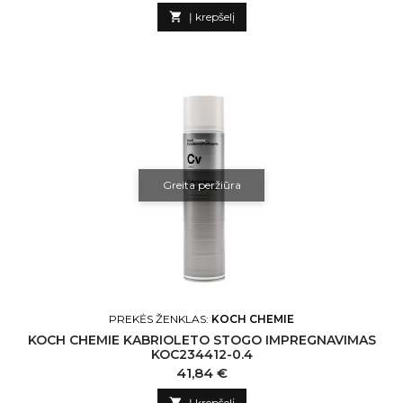

Į krepšelį
Greita peržiūra
PREKĖS ŽENKLAS:
KOCH CHEMIE
KOCH CHEMIE KABRIOLETO STOGO IMPREGNAVIMAS
KOC234412-0.4
Kaina
41,84 €

Į krepšelį