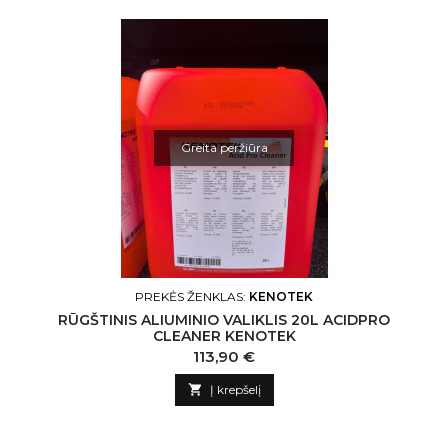
Greita peržiūra
PREKĖS ŽENKLAS:
KENOTEK
RŪGŠTINIS ALIUMINIO VALIKLIS 20L ACIDPRO
CLEANER KENOTEK
Kaina
113,90 €

Į krepšelį