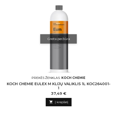
Greita peržiūra
PREKĖS ŽENKLAS:
KOCH CHEMIE
KOCH CHEMIE EULEX M KLIJŲ VALIKLIS 1L KOC264001-
1
Kaina
37,49 €

Į krepšelį