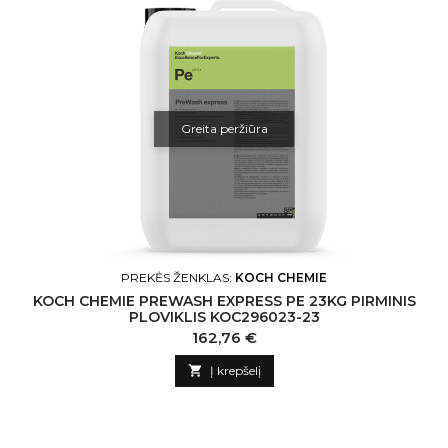
Greita peržiūra
PREKĖS ŽENKLAS:
KOCH CHEMIE
KOCH CHEMIE PREWASH EXPRESS PE 23KG PIRMINIS
PLOVIKLIS KOC296023-23
Kaina
162,76 €

Į krepšelį