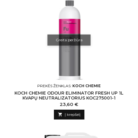
Greita peržiūra
PREKĖS ŽENKLAS:
KOCH CHEMIE
KOCH CHEMIE ODOUR ELIMINATOR FRESH UP 1L
KVAPŲ NEUTRALIZATORIUS KOC275001-1
Kaina
23,60 €

Į krepšelį