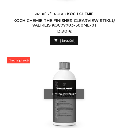
PREKĖS ŽENKLAS:
KOCH CHEMIE
KOCH CHEMIE THE FINISHER CLEARVIEW STIKLŲ
VALIKLIS KOC77703-500ML-01
Kaina
13,90 €

Į krepšelį
Nauja prekė
Greita peržiūra