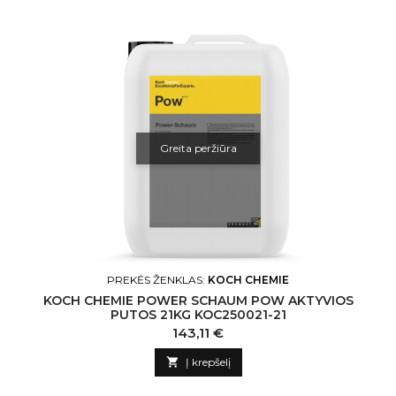
Greita peržiūra
PREKĖS ŽENKLAS:
KOCH CHEMIE
KOCH CHEMIE POWER SCHAUM POW AKTYVIOS
PUTOS 21KG KOC250021-21
Kaina
143,11 €

Į krepšelį