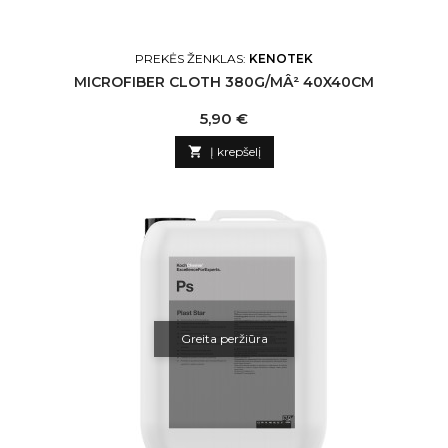
PREKĖS ŽENKLAS:
KENOTEK
MICROFIBER CLOTH 380G/MÂ² 40X40CM
Kaina
5,90 €

Į krepšelį
Greita peržiūra