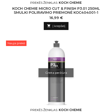
PREKĖS ŽENKLAS:
KOCH CHEMIE
KOCH CHEMIE MICRO CUT & FINISH P3.01 250ML
SMULKI POLIRAVIMO PRIEMONĖ KOC404001-1
Kaina
16,99 €

Į krepšelį
Nauja prekė
Greita peržiūra
PREKĖS ŽENKLAS:
KOCH CHEMIE