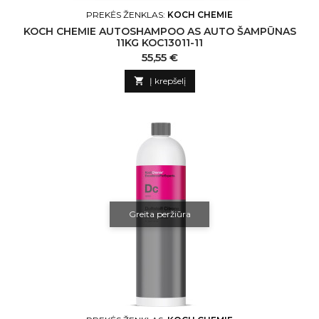
PREKĖS ŽENKLAS:
KOCH CHEMIE
KOCH CHEMIE AUTOSHAMPOO AS AUTO ŠAMPŪNAS
11KG KOC13011-11
Kaina
55,55 €

Į krepšelį
Greita peržiūra