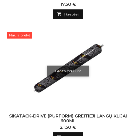
Kaina
17,50 €

Į krepšelį
Nauja prekė
Greita peržiūra
SIKATACK-DRIVE (PURFORM) GREITIEJI LANGŲ KLIJAI
600ML
Kaina
21,50 €