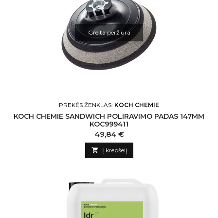
Greita peržiūra
PREKĖS ŽENKLAS:
KOCH CHEMIE
KOCH CHEMIE SANDWICH POLIRAVIMO PADAS 147MM
KOC999411
Kaina
49,84 €

Į krepšelį