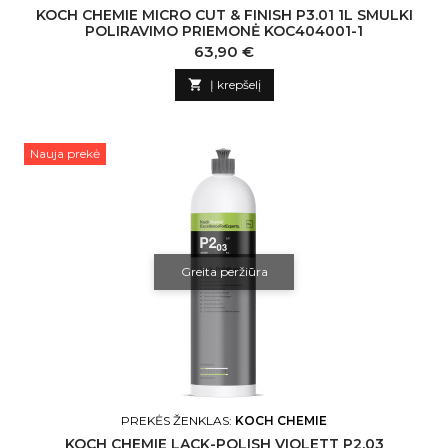
KOCH CHEMIE MICRO CUT & FINISH P3.01 1L SMULKI
POLIRAVIMO PRIEMONĖ KOC404001-1
Kaina
63,90 €

Į krepšelį
Nauja prekė
Greita peržiūra
PREKĖS ŽENKLAS:
KOCH CHEMIE
KOCH CHEMIE LACK-POLISH VIOLETT P2.03