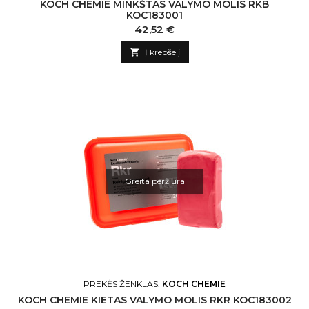
KOCH CHEMIE MINKŠTAS VALYMO MOLIS RKB
KOC183001
Kaina
42,52 €

Į krepšelį
Greita peržiūra
PREKĖS ŽENKLAS:
KOCH CHEMIE
KOCH CHEMIE KIETAS VALYMO MOLIS RKR KOC183002