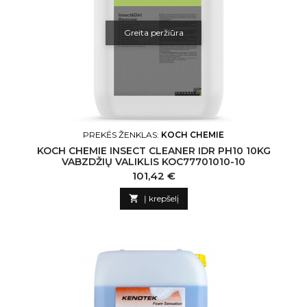
Greita peržiūra
PREKĖS ŽENKLAS:
KOCH CHEMIE
KOCH CHEMIE INSECT CLEANER IDR PH10 10KG
VABZDŽIŲ VALIKLIS KOC77701010-10
Kaina
101,42 €

Į krepšelį