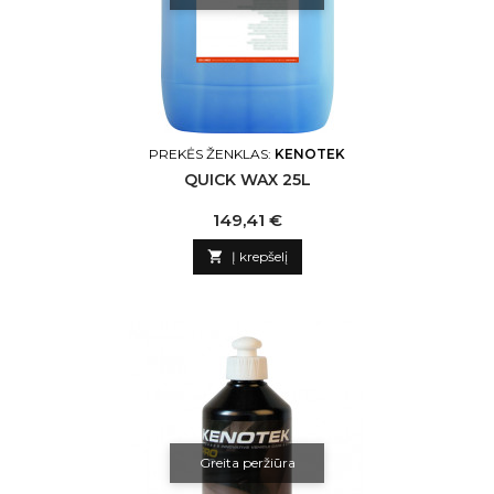
PREKĖS ŽENKLAS:
KENOTEK
QUICK WAX 25L
Kaina
149,41 €

Į krepšelį
Greita peržiūra