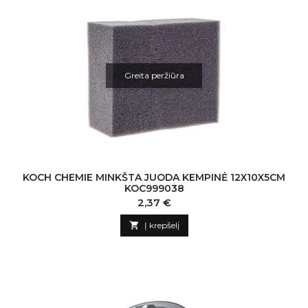
Greita peržiūra
KOCH CHEMIE MINKŠTA JUODA KEMPINĖ 12X10X5CM
KOC999038
Kaina
2,37 €

Į krepšelį