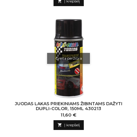

Į krepšelį
Greita peržiūra
JUODAS LAKAS PRIEKINIAMS ŽIBINTAMS DAŽYTI
DUPLI-COLOR, 150ML 430213
Kaina
11,60 €

Į krepšelį