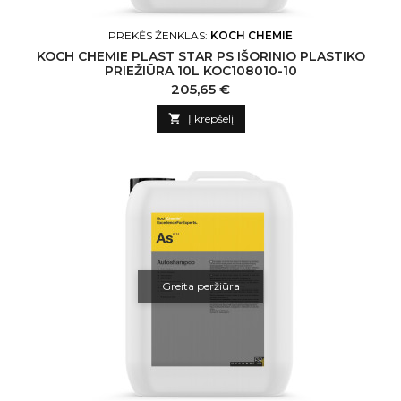
PREKĖS ŽENKLAS:
KOCH CHEMIE
KOCH CHEMIE PLAST STAR PS IŠORINIO PLASTIKO
PRIEŽIŪRA 10L KOC108010-10
Kaina
205,65 €

Į krepšelį
Greita peržiūra