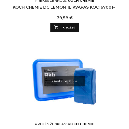
PREKĖS ŽENKLAS:
KOCH CHEMIE
KOCH CHEMIE DC LEMON 1L KVAPAS KOC167001-1
Kaina
79,58 €

Į krepšelį
Greita peržiūra
PREKĖS ŽENKLAS:
KOCH CHEMIE