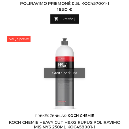
POLIRAVIMO PRIEMONĖ 0.5L KOC457001-1
Kaina
16,50 €

Į krepšelį
Nauja prekė
Greita peržiūra
PREKĖS ŽENKLAS:
KOCH CHEMIE
KOCH CHEMIE HEAVY CUT H9.02 RUPUS POLIRAVIMO
MIŠINYS 250ML KOC458001-1