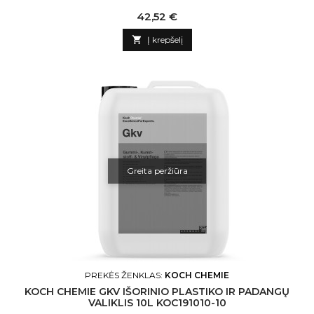
Kaina
42,52 €

Į krepšelį
Greita peržiūra
PREKĖS ŽENKLAS:
KOCH CHEMIE
KOCH CHEMIE GKV IŠORINIO PLASTIKO IR PADANGŲ
VALIKLIS 10L KOC191010-10