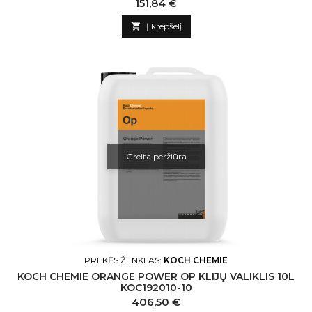
Kaina
151,84 €

Į krepšelį
Greita peržiūra
PREKĖS ŽENKLAS:
KOCH CHEMIE
KOCH CHEMIE ORANGE POWER OP KLIJŲ VALIKLIS 10L
KOC192010-10
Kaina
406,50 €