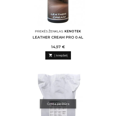
PREKĖS ŽENKLAS:
KENOTEK
LEATHER CREAM PRO 0.4L
Kaina
14,57 €

Į krepšelį
Greita peržiūra