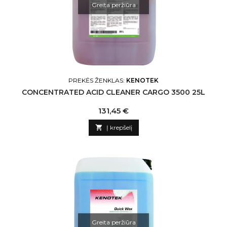
Greita peržiūra
PREKĖS ŽENKLAS:
KENOTEK
CONCENTRATED ACID CLEANER CARGO 3500 25L
Kaina
131,45 €

Į krepšelį
Greita peržiūra