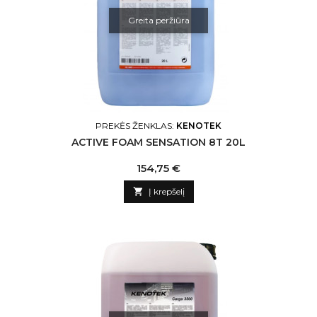
Greita peržiūra
PREKĖS ŽENKLAS:
KENOTEK
ACTIVE FOAM SENSATION 8T 20L
Kaina
154,75 €

Į krepšelį