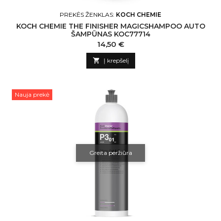
PREKĖS ŽENKLAS:
KOCH CHEMIE
KOCH CHEMIE THE FINISHER MAGICSHAMPOO AUTO
ŠAMPŪNAS KOC77714
Kaina
14,50 €

Į krepšelį
Nauja prekė
Greita peržiūra