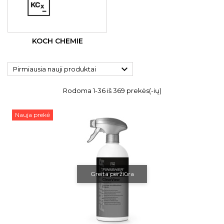
KOCH CHEMIE

Pirmiausia nauji produktai
Rodoma 1-36 iš 369 prekės(-ių)
Nauja prekė
Greita peržiūra