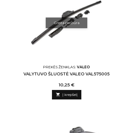
Greita peržiūra
PREKĖS ŽENKLAS:
VALEO
VALYTUVO ŠLUOSTĖ VALEO VAL575005
Kaina
10,25 €

Į krepšelį