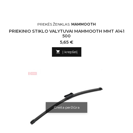
PREKĖS ŽENKLAS:
MAMMOOTH
PRIEKINIO STIKLO VALYTUVAI MAMMOOTH MMT A141
500
Kaina
5,65 €

Į krepšelį
Greita peržiūra