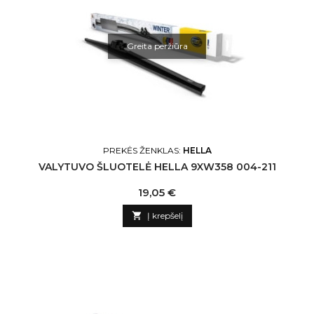
Greita peržiūra
PREKĖS ŽENKLAS:
HELLA
VALYTUVO ŠLUOTELĖ HELLA 9XW358 004-211
Kaina
19,05 €

Į krepšelį