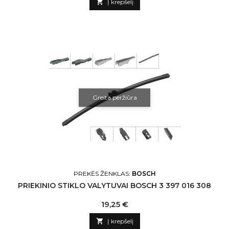

Į krepšelį
Greita peržiūra
PREKĖS ŽENKLAS:
BOSCH
PRIEKINIO STIKLO VALYTUVAI BOSCH 3 397 016 308
Kaina
19,25 €

Į krepšelį