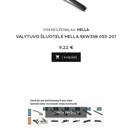
PREKĖS ŽENKLAS:
HELLA
VALYTUVO ŠLUOTELĖ HELLA 9XW358 053-201
Kaina
9,22 €

Į krepšelį
Greita peržiūra