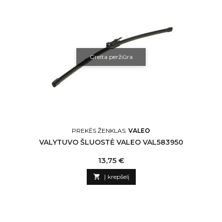
Greita peržiūra
PREKĖS ŽENKLAS:
VALEO
VALYTUVO ŠLUOSTĖ VALEO VAL583950
Kaina
13,75 €

Į krepšelį