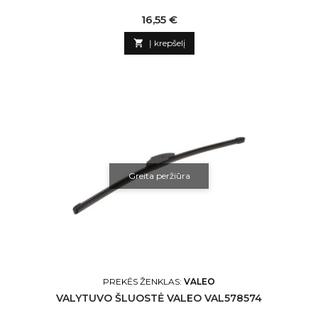
Kaina
16,55 €

Į krepšelį
Greita peržiūra
PREKĖS ŽENKLAS:
VALEO
VALYTUVO ŠLUOSTĖ VALEO VAL578574