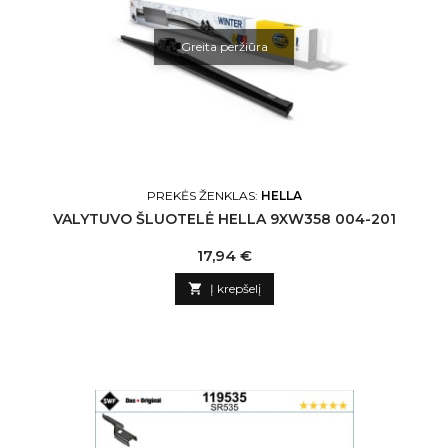
Greita peržiūra
PREKĖS ŽENKLAS:
HELLA
VALYTUVO ŠLUOTELĖ HELLA 9XW358 004-201
Kaina
17,94 €

Į krepšelį