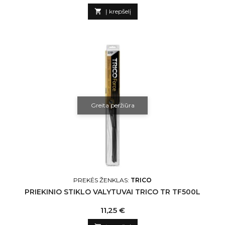

Į krepšelį
Greita peržiūra
PREKĖS ŽENKLAS:
TRICO
PRIEKINIO STIKLO VALYTUVAI TRICO TR TF500L
Kaina
11,25 €