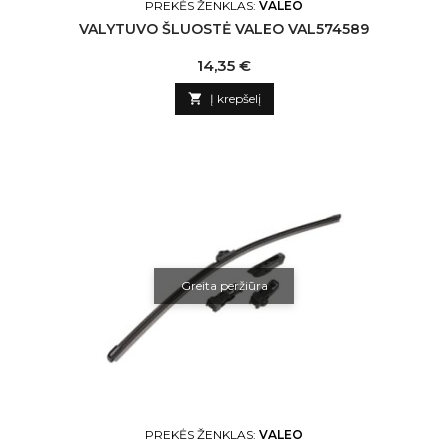
PREKĖS ŽENKLAS:
VALEO
VALYTUVO ŠLUOSTĖ VALEO VAL574589
Kaina
14,35 €

Į krepšelį
Greita peržiūra
PREKĖS ŽENKLAS:
VALEO