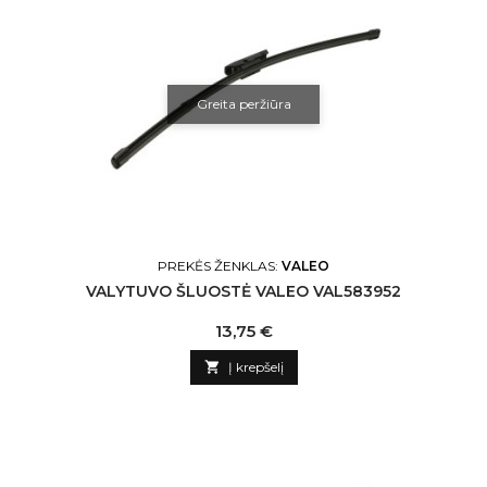
Greita peržiūra
PREKĖS ŽENKLAS:
VALEO
VALYTUVO ŠLUOSTĖ VALEO VAL583952
Kaina
13,75 €

Į krepšelį