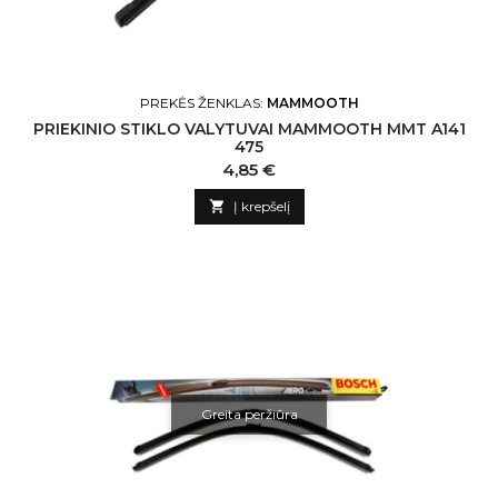
PREKĖS ŽENKLAS:
MAMMOOTH
PRIEKINIO STIKLO VALYTUVAI MAMMOOTH MMT A141
475
Kaina
4,85 €

Į krepšelį
Greita peržiūra