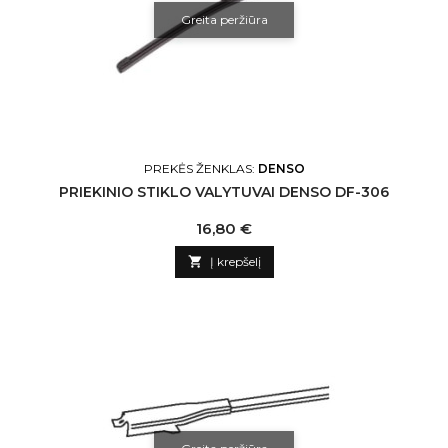
Greita peržiūra
PREKĖS ŽENKLAS:
DENSO
PRIEKINIO STIKLO VALYTUVAI DENSO DF-306
Kaina
16,80 €

Į krepšelį