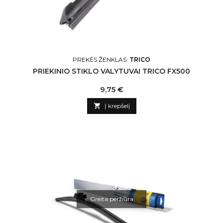
PREKĖS ŽENKLAS:
TRICO
PRIEKINIO STIKLO VALYTUVAI TRICO FX500
Kaina
9,75 €

Į krepšelį
Greita peržiūra