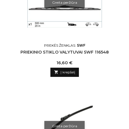
Greita peržiūra
PREKĖS ŽENKLAS:
SWF
PRIEKINIO STIKLO VALYTUVAI SWF 116548
Kaina
16,60 €

Į krepšelį
Greita peržiūra