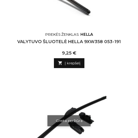
PREKĖS ŽENKLAS:
HELLA
VALYTUVO ŠLUOTELĖ HELLA 9XW358 053-191
Kaina
9,25 €

Į krepšelį
Greita peržiūra