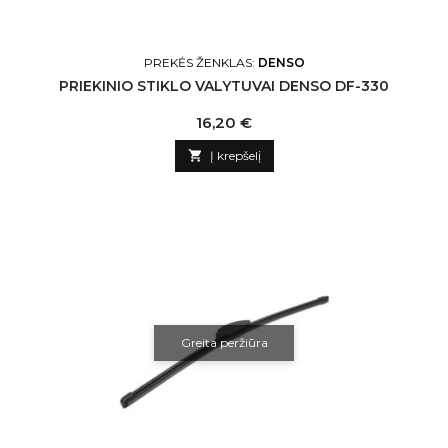
PREKĖS ŽENKLAS:
DENSO
PRIEKINIO STIKLO VALYTUVAI DENSO DF-330
Kaina
16,20 €

Į krepšelį
Greita peržiūra