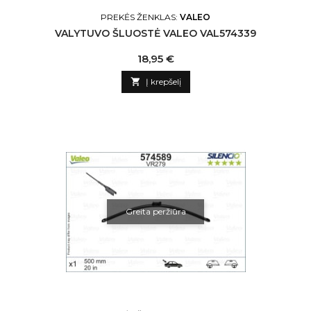
PREKĖS ŽENKLAS:
VALEO
VALYTUVO ŠLUOSTĖ VALEO VAL574339
Kaina
18,95 €

Į krepšelį
Greita peržiūra