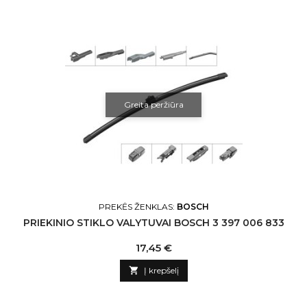
Greita peržiūra
PREKĖS ŽENKLAS:
BOSCH
PRIEKINIO STIKLO VALYTUVAI BOSCH 3 397 006 833
Kaina
17,45 €

Į krepšelį