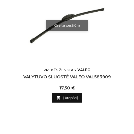
Greita peržiūra
PREKĖS ŽENKLAS:
VALEO
VALYTUVO ŠLUOSTĖ VALEO VAL583909
Kaina
17,50 €

Į krepšelį