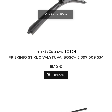
Greita peržiūra
PREKĖS ŽENKLAS:
BOSCH
PRIEKINIO STIKLO VALYTUVAI BOSCH 3 397 008 534
Kaina
15,10 €

Į krepšelį