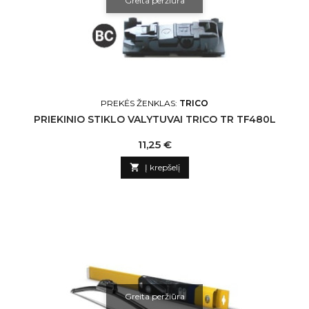
Greita peržiūra
PREKĖS ŽENKLAS:
TRICO
PRIEKINIO STIKLO VALYTUVAI TRICO TR TF480L
Kaina
11,25 €

Į krepšelį
Greita peržiūra