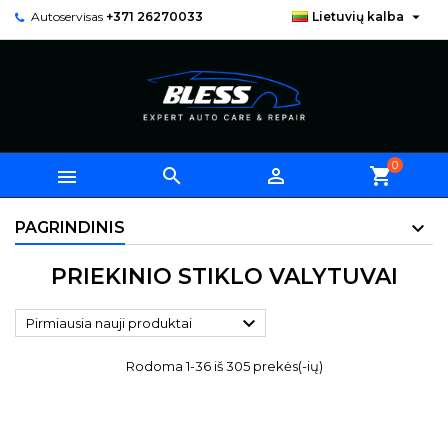

Autoservisas
+371 26270033
Lietuvių kalba
0



shopping_cart
PAGRINDINIS
PRIEKINIO STIKLO VALYTUVAI

Pirmiausia nauji produktai
Rodoma 1-36 iš 305 prekės(-ių)