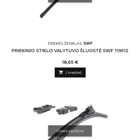
PREKĖS ŽENKLAS:
SWF
PRIEKINIO STIKLO VALYTUVO ŠLUOSTĖ SWF 119512
Kaina
18,65 €

Į krepšelį
Greita peržiūra