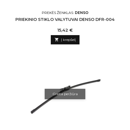
PREKĖS ŽENKLAS:
DENSO
PRIEKINIO STIKLO VALYTUVAI DENSO DFR-004
Kaina
15,42 €

Į krepšelį
Greita peržiūra