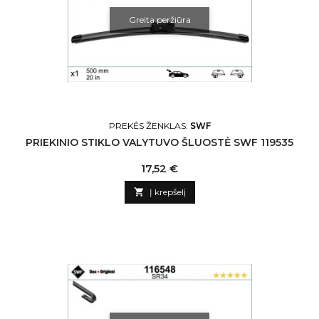
Greita peržiūra
PREKĖS ŽENKLAS:
SWF
PRIEKINIO STIKLO VALYTUVO ŠLUOSTĖ SWF 119535
Kaina
17,52 €

Į krepšelį