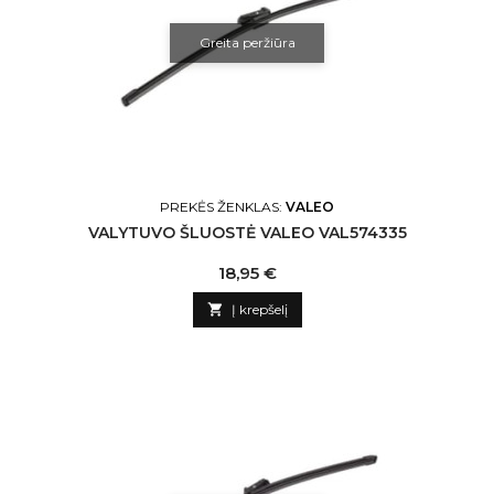
Greita peržiūra
PREKĖS ŽENKLAS:
VALEO
VALYTUVO ŠLUOSTĖ VALEO VAL574335
Kaina
18,95 €

Į krepšelį