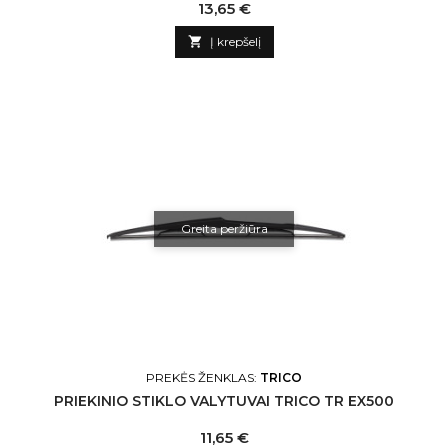
Kaina
13,65 €

Į krepšelį
Greita peržiūra
PREKĖS ŽENKLAS:
TRICO
PRIEKINIO STIKLO VALYTUVAI TRICO TR EX500
Kaina
11,65 €