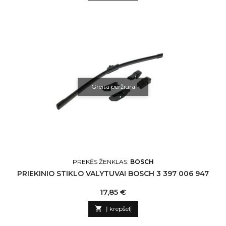
Greita peržiūra
PREKĖS ŽENKLAS:
BOSCH
PRIEKINIO STIKLO VALYTUVAI BOSCH 3 397 006 947
Kaina
17,85 €

Į krepšelį