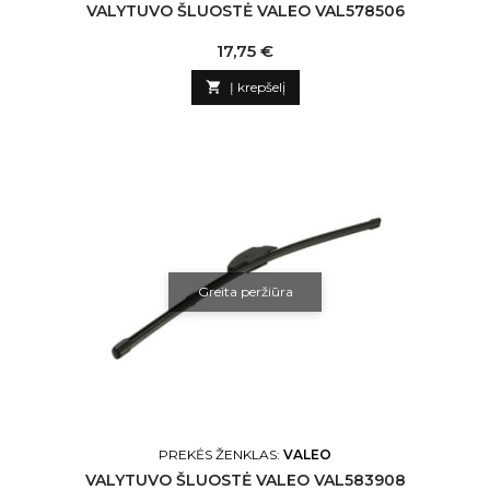
VALYTUVO ŠLUOSTĖ VALEO VAL578506
Kaina
17,75 €

Į krepšelį
Greita peržiūra
PREKĖS ŽENKLAS:
VALEO
VALYTUVO ŠLUOSTĖ VALEO VAL583908