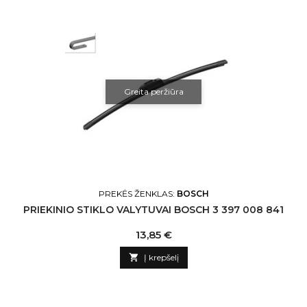
Greita peržiūra
PREKĖS ŽENKLAS:
BOSCH
PRIEKINIO STIKLO VALYTUVAI BOSCH 3 397 008 841
Kaina
13,85 €

Į krepšelį