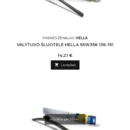
PREKĖS ŽENKLAS:
HELLA
VALYTUVO ŠLUOTELĖ HELLA 9XW358 136-191
Kaina
14,21 €

Į krepšelį
Greita peržiūra