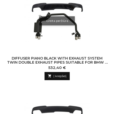
Greita peržiūra
DIFFUSER PIANO BLACK WITH EXHAUST SYSTEM
TWIN DOUBLE EXHAUST PIPES SUITABLE FOR BMW 5
SERIES F10 (2011-2016) 102-433/70RS
Kaina
532,40 €

Į krepšelį