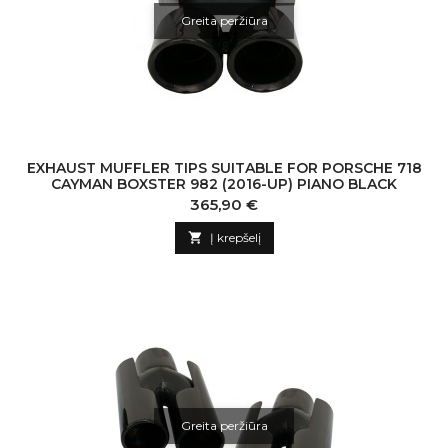
Greita peržiūra
EXHAUST MUFFLER TIPS SUITABLE FOR PORSCHE 718
CAYMAN BOXSTER 982 (2016-UP) PIANO BLACK
Kaina
365,90 €

Į krepšelį
Greita peržiūra