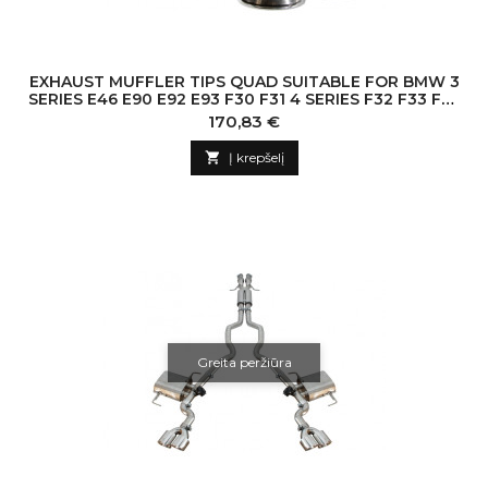
EXHAUST MUFFLER TIPS QUAD SUITABLE FOR BMW 3
SERIES E46 E90 E92 E93 F30 F31 4 SERIES F32 F33 F36
5 SERIES E60 F10 F11 G30 6 SERI
Kaina
170,83 €

Į krepšelį
Greita peržiūra