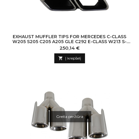
EXHAUST MUFFLER TIPS FOR MERCEDES C-CLASS
W205 S205 C205 A205 GLE C292 E-CLASS W213 S-
CLASS W222 GLE W166 GLC W253 X253 C253 C21
Kaina
250,14 €

Į krepšelį
Greita peržiūra