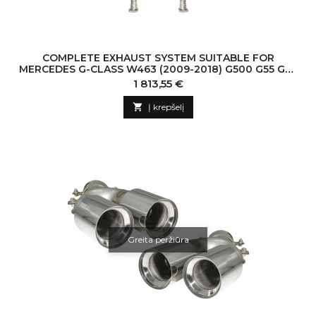
COMPLETE EXHAUST SYSTEM SUITABLE FOR
MERCEDES G-CLASS W463 (2009-2018) G500 G55 G63
G65 TRIPLE BLACK MUFFLER TIPS WITH VALVETRON
Kaina
1 813,55 €

Į krepšelį
Greita peržiūra