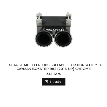
Greita peržiūra
EXHAUST MUFFLER TIPS SUITABLE FOR PORSCHE 718
CAYMAN BOXSTER 982 (2016-UP) CHROME
Kaina
312,12 €

Į krepšelį