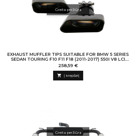
Greita peržiūra
EXHAUST MUFFLER TIPS SUITABLE FOR BMW 5 SERIES
SEDAN TOURING F10 F11 F18 (2011-2017) 550I V8 LCI
SQUARE DESIGN BLACK EDITION
Kaina
258,59 €

Į krepšelį
Greita peržiūra