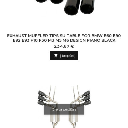
EXHAUST MUFFLER TIPS SUITABLE FOR BMW E60 E90
E92 E93 F10 F30 M3 M5 M6 DESIGN PIANO BLACK
Kaina
234,67 €

Į krepšelį
Greita peržiūra