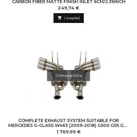
CARBON FIBER MATTE FINISH INLET 6CM/2.36INCH
Kaina
249,74 €

Į krepšelį
Greita peržiūra
COMPLETE EXHAUST SYSTEM SUITABLE FOR
MERCEDES G-CLASS W463 (2009-2018) G500 G55 G63
G65 TRIPLE CHROME MUFFLER TIPS WITH VALVETRO
Kaina
1 769,99 €