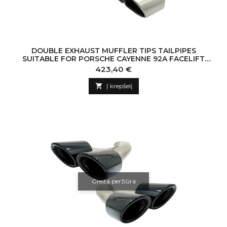
DOUBLE EXHAUST MUFFLER TIPS TAILPIPES
SUITABLE FOR PORSCHE CAYENNE 92A FACELIFT
(10/2014-2017) TURBO DESIGN
Kaina
423,40 €

Į krepšelį
Greita peržiūra