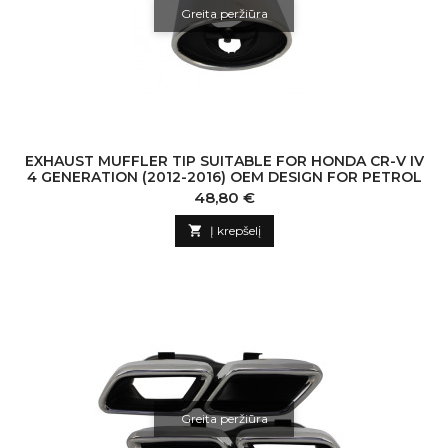
Greita peržiūra
EXHAUST MUFFLER TIP SUITABLE FOR HONDA CR-V IV
4 GENERATION (2012-2016) OEM DESIGN FOR PETROL
Kaina
48,80 €

Į krepšelį
Greita peržiūra