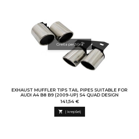
Greita peržiūra
EXHAUST MUFFLER TIPS TAIL PIPES SUITABLE FOR
AUDI A4 B8 B9 (2009-UP) S4 QUAD DESIGN
Kaina
141,54 €

Į krepšelį