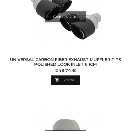
Greita peržiūra
UNIVERSAL CARBON FIBER EXHAUST MUFFLER TIPS
POLISHED LOOK INLET 6.1CM
Kaina
249,74 €

Į krepšelį