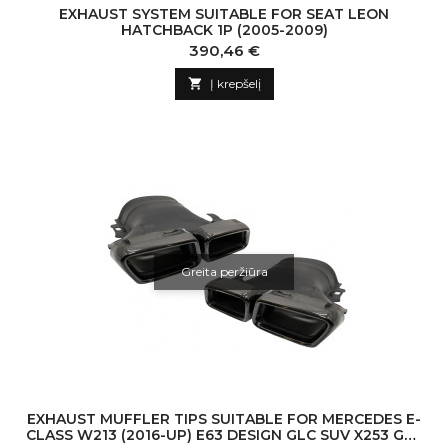
EXHAUST SYSTEM SUITABLE FOR SEAT LEON
HATCHBACK 1P (2005-2009)
Kaina
390,46 €

Į krepšelį
Greita peržiūra
EXHAUST MUFFLER TIPS SUITABLE FOR MERCEDES E-
CLASS W213 (2016-UP) E63 DESIGN GLC SUV X253 GLC