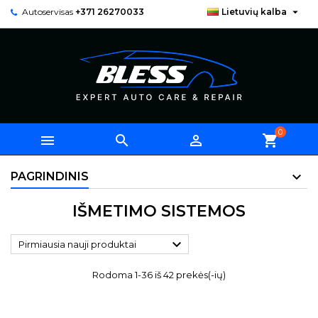

Autoservisas
+371 26270033
Lietuvių kalba
0



shopping_cart
PAGRINDINIS
IŠMETIMO SISTEMOS

Pirmiausia nauji produktai
Rodoma 1-36 iš 42 prekės(-ių)