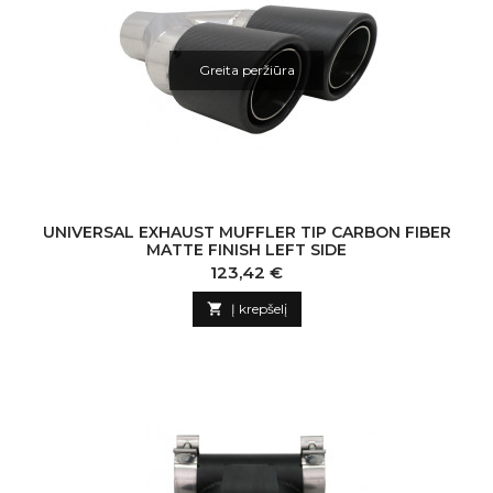
Greita peržiūra
UNIVERSAL EXHAUST MUFFLER TIP CARBON FIBER
MATTE FINISH LEFT SIDE
Kaina
123,42 €

Į krepšelį