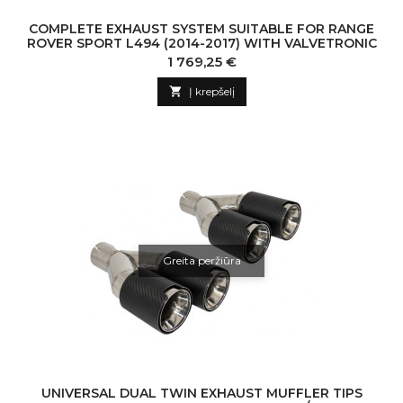
COMPLETE EXHAUST SYSTEM SUITABLE FOR RANGE
ROVER SPORT L494 (2014-2017) WITH VALVETRONIC
Kaina
1 769,25 €

Į krepšelį
Greita peržiūra
UNIVERSAL DUAL TWIN EXHAUST MUFFLER TIPS