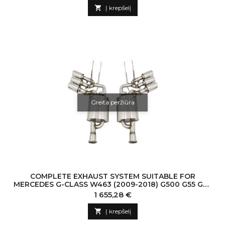

Į krepšelį
Greita peržiūra
COMPLETE EXHAUST SYSTEM SUITABLE FOR
MERCEDES G-CLASS W463 (2009-2018) G500 G55 G63
G65 TRIPLE MUFFLER TIPS WITH VALVETRONIC
Kaina
1 655,28 €

Į krepšelį