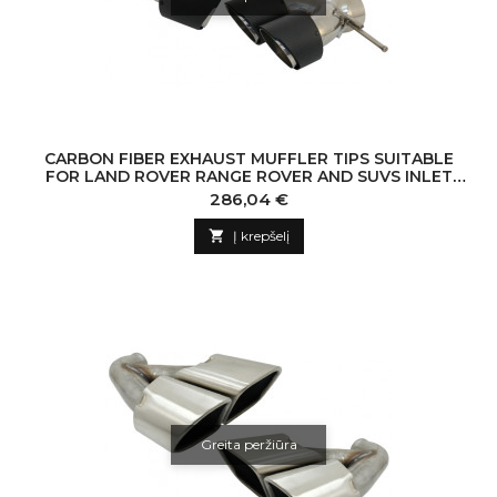
CARBON FIBER EXHAUST MUFFLER TIPS SUITABLE
FOR LAND ROVER RANGE ROVER AND SUVS INLET
7.8CM
Kaina
286,04 €

Į krepšelį
Greita peržiūra