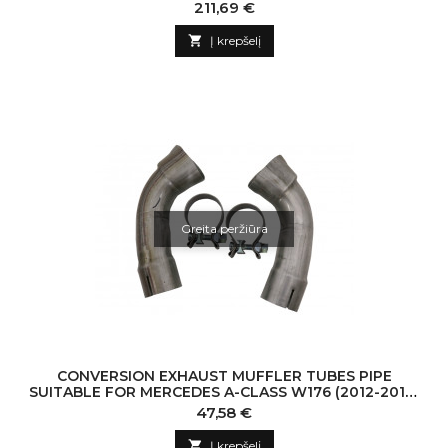
COUPE C253 (2015-2017) BLACK
Kaina
211,69 €

Į krepšelį
Greita peržiūra
CONVERSION EXHAUST MUFFLER TUBES PIPE
SUITABLE FOR MERCEDES A-CLASS W176 (2012-2018)
CLA W117 C117 (2012-2016) A45 CLA45 DESIGN
Kaina
47,58 €

Į krepšelį