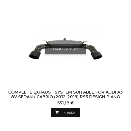
Greita peržiūra
COMPLETE EXHAUST SYSTEM SUITABLE FOR AUDI A3
8V SEDAN / CABRIO (2012-2019) RS3 DESIGN PIANO
BLACK TIPS
Kaina
551,18 €

Į krepšelį