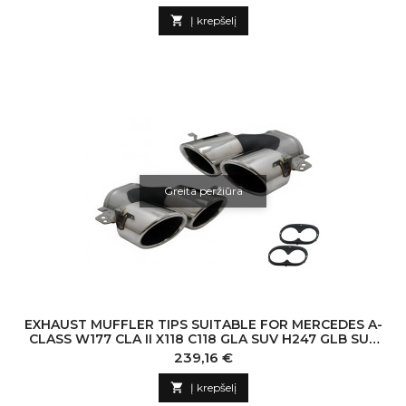

Į krepšelį
Greita peržiūra
EXHAUST MUFFLER TIPS SUITABLE FOR MERCEDES A-
CLASS W177 CLA II X118 C118 GLA SUV H247 GLB SUV
X247 35 AMG / 45 AMG (2018-) 45S D
Kaina
239,16 €

Į krepšelį