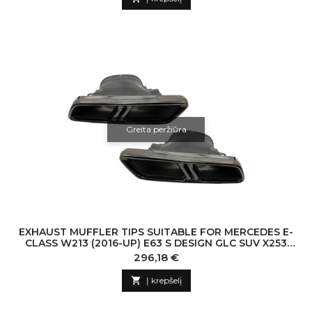
Greita peržiūra
EXHAUST MUFFLER TIPS SUITABLE FOR MERCEDES E-
CLASS W213 (2016-UP) E63 S DESIGN GLC SUV X253
GLC COUPE C253 (2015-2017) BLACK
Kaina
296,18 €

Į krepšelį