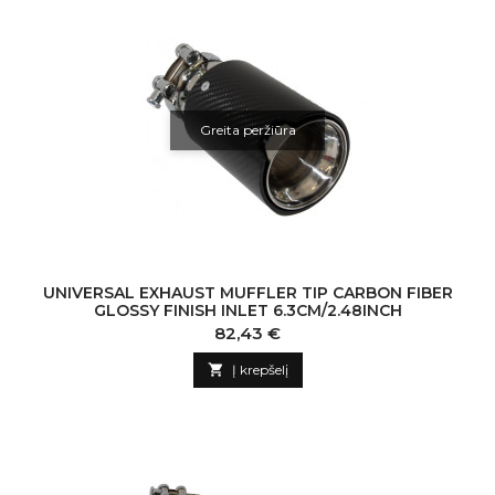
Greita peržiūra
UNIVERSAL EXHAUST MUFFLER TIP CARBON FIBER
GLOSSY FINISH INLET 6.3CM/2.48INCH
Kaina
82,43 €

Į krepšelį