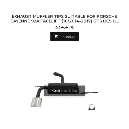
EXHAUST MUFFLER TIPS SUITABLE FOR PORSCHE
CAYENNE 92A FACELIFT (10/2014-2017) GTS DESIGN
PIANO BLACK
Kaina
334,41 €

Į krepšelį
Greita peržiūra