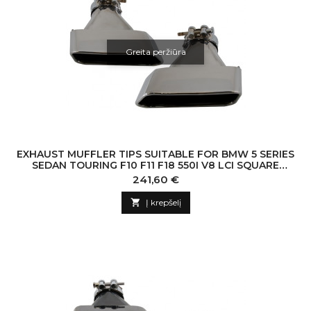
Greita peržiūra
EXHAUST MUFFLER TIPS SUITABLE FOR BMW 5 SERIES
SEDAN TOURING F10 F11 F18 550I V8 LCI SQUARE
DESIGN
Kaina
241,60 €

Į krepšelį