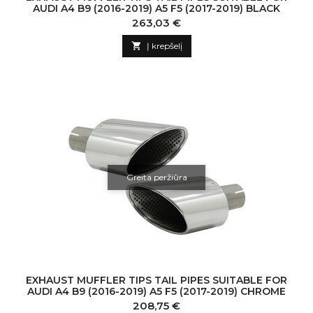
AUDI A4 B9 (2016-2019) A5 F5 (2017-2019) BLACK
Kaina
263,03 €

Į krepšelį
Greita peržiūra
EXHAUST MUFFLER TIPS TAIL PIPES SUITABLE FOR
AUDI A4 B9 (2016-2019) A5 F5 (2017-2019) CHROME
Kaina
208,75 €