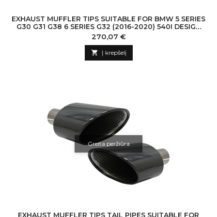
EXHAUST MUFFLER TIPS SUITABLE FOR BMW 5 SERIES
G30 G31 G38 6 SERIES G32 (2016-2020) 540I DESIGN
CHROME
Kaina
270,07 €

Į krepšelį
Greita peržiūra
EXHAUST MUFFLER TIPS TAIL PIPES SUITABLE FOR