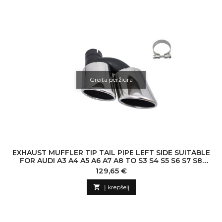
Greita peržiūra
EXHAUST MUFFLER TIP TAIL PIPE LEFT SIDE SUITABLE
FOR AUDI A3 A4 A5 A6 A7 A8 TO S3 S4 S5 S6 S7 S8
SQ3 SQ5 S-DESIGN
Kaina
129,65 €

Į krepšelį