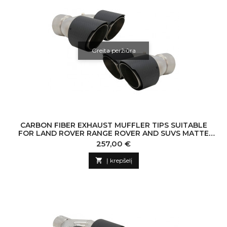
Greita peržiūra
CARBON FIBER EXHAUST MUFFLER TIPS SUITABLE
FOR LAND ROVER RANGE ROVER AND SUVS MATTE
FINISH LOOK INLET 8 CM
Kaina
257,00 €

Į krepšelį