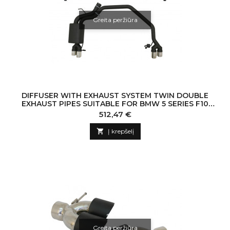
Greita peržiūra
DIFFUSER WITH EXHAUST SYSTEM TWIN DOUBLE
EXHAUST PIPES SUITABLE FOR BMW 5 SERIES F10
(2011-2016) 102-433/70RS
Kaina
512,47 €

Į krepšelį
Greita peržiūra