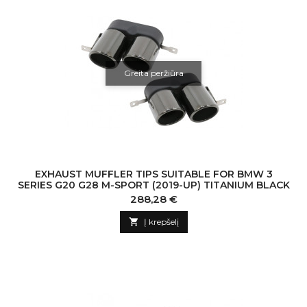
Greita peržiūra
EXHAUST MUFFLER TIPS SUITABLE FOR BMW 3
SERIES G20 G28 M-SPORT (2019-UP) TITANIUM BLACK
Kaina
288,28 €

Į krepšelį