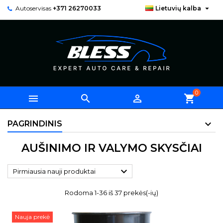

Autoservisas
+371 26270033
Lietuvių kalba
0



shopping_cart
PAGRINDINIS
AUŠINIMO IR VALYMO SKYSČIAI

Pirmiausia nauji produktai
Rodoma 1-36 iš 37 prekės(-ių)
Nauja prekė