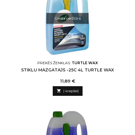
Greita peržiūra
PREKĖS ŽENKLAS:
TURTLE WAX
STIKLU MAZGATAJS -25C 4L TURTLE WAX
Kaina
11,89 €

Į krepšelį