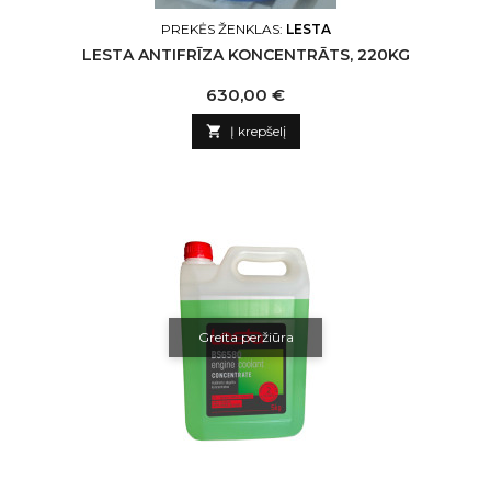
PREKĖS ŽENKLAS:
LESTA
LESTA ANTIFRĪZA KONCENTRĀTS, 220KG
Kaina
630,00 €

Į krepšelį
Greita peržiūra