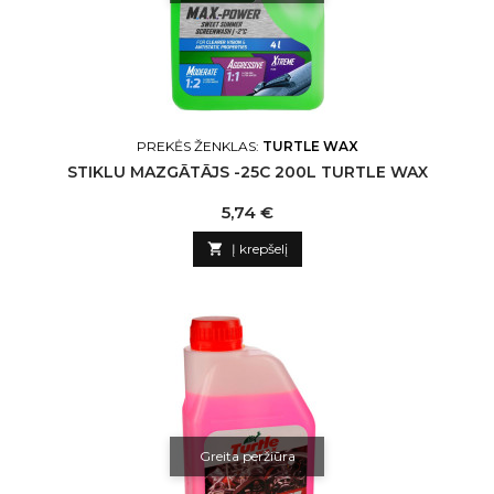
PREKĖS ŽENKLAS:
TURTLE WAX
STIKLU MAZGĀTĀJS -25C 200L TURTLE WAX
Kaina
5,74 €

Į krepšelį
Greita peržiūra