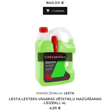
Kaina
840,00 €

Į krepšelį
Greita peržiūra
PREKĖS ŽENKLAS:
LESTA
LESTA LESTEKS VASARAS VĒJSTIKLU MAZGĀŠANAS
LĪDZEKLI, 4L
Kaina
4,59 €