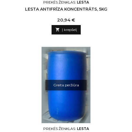
PREKĖS ŽENKLAS:
LESTA
LESTA ANTIFRĪZA KONCENTRĀTS, 5KG
Kaina
20,94 €

Į krepšelį
Greita peržiūra
PREKĖS ŽENKLAS:
LESTA