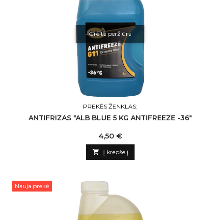
Greita peržiūra
PREKĖS ŽENKLAS:
ANTIFRIZAS "ALB BLUE 5 KG ANTIFREEZE -36"
Kaina
4,50 €

Į krepšelį
Nauja prekė