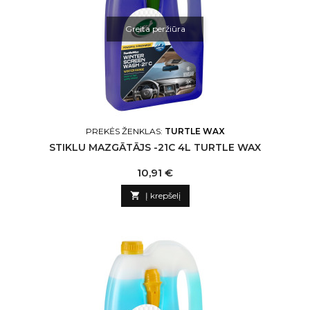
Greita peržiūra
PREKĖS ŽENKLAS:
TURTLE WAX
STIKLU MAZGĀTĀJS -21C 4L TURTLE WAX
Kaina
10,91 €

Į krepšelį