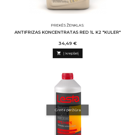
PREKĖS ŽENKLAS:
ANTIFRIZAS KONCENTRATAS RED 1L K2 "KULER"
Kaina
34,49 €

Į krepšelį
Greita peržiūra