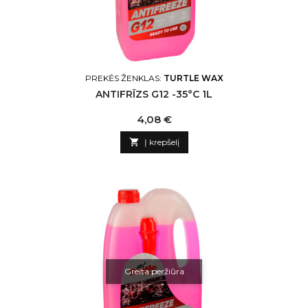
PREKĖS ŽENKLAS:
TURTLE WAX
ANTIFRĪZS G12 -35°C 1L
Kaina
4,08 €

Į krepšelį
Greita peržiūra