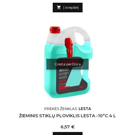

Į krepšelį
Greita peržiūra
PREKĖS ŽENKLAS:
LESTA
ŽIEMINIS STIKLŲ PLOVIKLIS LESTA -10°C 4 L
Kaina
6,57 €