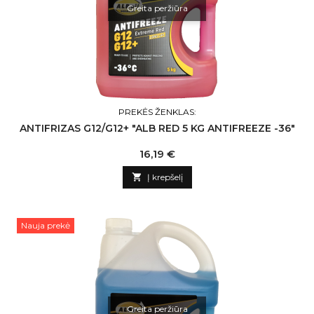
Greita peržiūra
PREKĖS ŽENKLAS:
ANTIFRIZAS G12/G12+ "ALB RED 5 KG ANTIFREEZE -36"
Kaina
16,19 €

Į krepšelį
Nauja prekė
Greita peržiūra