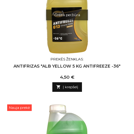
Greita peržiūra
PREKĖS ŽENKLAS:
ANTIFRIZAS "ALB YELLOW 5 KG ANTIFREEZE -36"
Kaina
4,50 €

Į krepšelį
Nauja prekė