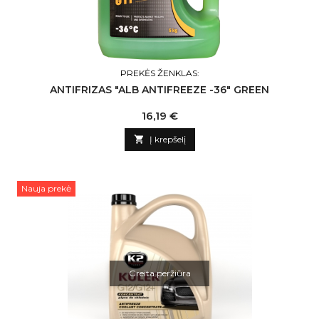
PREKĖS ŽENKLAS:
ANTIFRIZAS "ALB ANTIFREEZE -36" GREEN
Kaina
16,19 €

Į krepšelį
Nauja prekė
Greita peržiūra