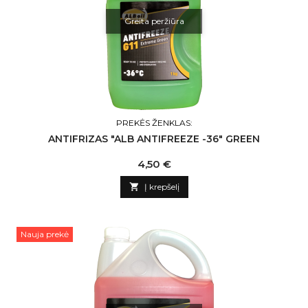
Greita peržiūra
PREKĖS ŽENKLAS:
ANTIFRIZAS "ALB ANTIFREEZE -36" GREEN
Kaina
4,50 €

Į krepšelį
Nauja prekė