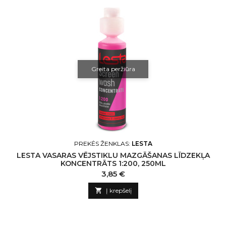
Greita peržiūra
PREKĖS ŽENKLAS:
LESTA
LESTA VASARAS VĒJSTIKLU MAZGĀŠANAS LĪDZEKĻA
KONCENTRĀTS 1:200, 250ML
Kaina
3,85 €

Į krepšelį