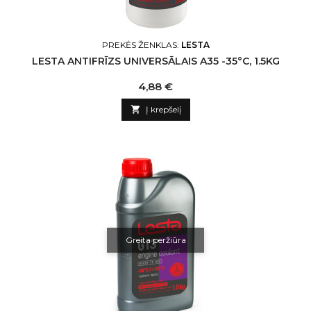
PREKĖS ŽENKLAS:
LESTA
LESTA ANTIFRĪZS UNIVERSĀLAIS A35 -35°C, 1.5KG
Kaina
4,88 €

Į krepšelį
Greita peržiūra