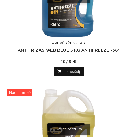
PREKĖS ŽENKLAS:
ANTIFRIZAS "ALB BLUE 5 KG ANTIFREEZE -36"
Kaina
16,19 €

Į krepšelį
Nauja prekė
Greita peržiūra