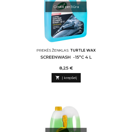
Greita peržiūra
PREKĖS ŽENKLAS:
TURTLE WAX
SCREENWASH -15°C 4 L
Kaina
8,25 €

Į krepšelį