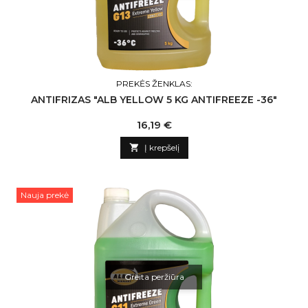
PREKĖS ŽENKLAS:
ANTIFRIZAS "ALB YELLOW 5 KG ANTIFREEZE -36"
Kaina
16,19 €

Į krepšelį
Nauja prekė
Greita peržiūra