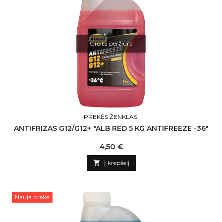
Greita peržiūra
PREKĖS ŽENKLAS:
ANTIFRIZAS G12/G12+ "ALB RED 5 KG ANTIFREEZE -36"
Kaina
4,50 €

Į krepšelį
Nauja prekė