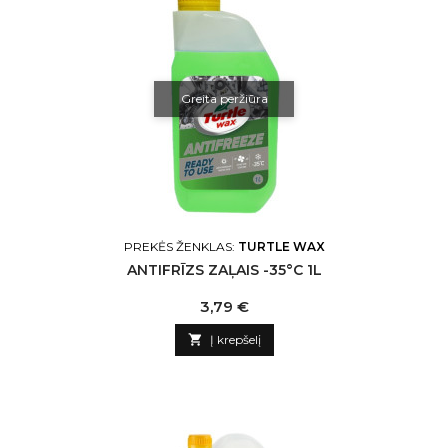
Greita peržiūra
PREKĖS ŽENKLAS:
TURTLE WAX
ANTIFRĪZS ZAĻAIS -35°C 1L
Kaina
3,79 €

Į krepšelį