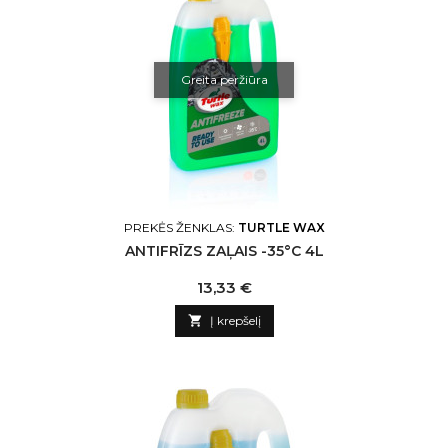
Greita peržiūra
PREKĖS ŽENKLAS:
TURTLE WAX
ANTIFRĪZS ZAĻAIS -35°C 4L
Kaina
13,33 €

Į krepšelį