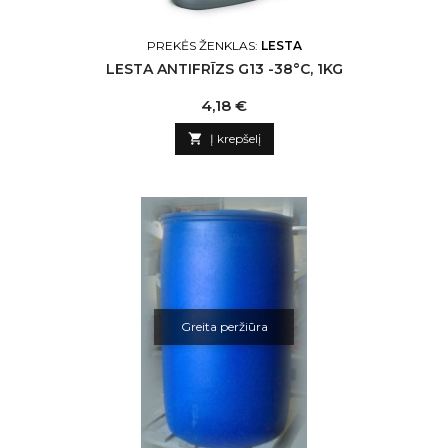
PREKĖS ŽENKLAS:
LESTA
LESTA ANTIFRĪZS G13 -38°C, 1KG
Kaina
4,18 €

Į krepšelį
Greita peržiūra