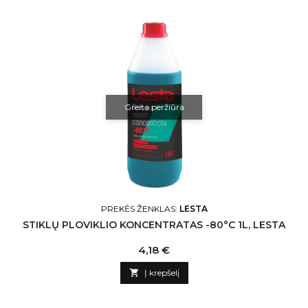
Greita peržiūra
PREKĖS ŽENKLAS:
LESTA
STIKLŲ PLOVIKLIO KONCENTRATAS -80°C 1L, LESTA
Kaina
4,18 €

Į krepšelį