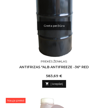
Greita peržiūra
PREKĖS ŽENKLAS:
ANTIFRIZAS "ALB ANTIFREEZE -36" RED
Kaina
583,69 €

Į krepšelį
Nauja prekė