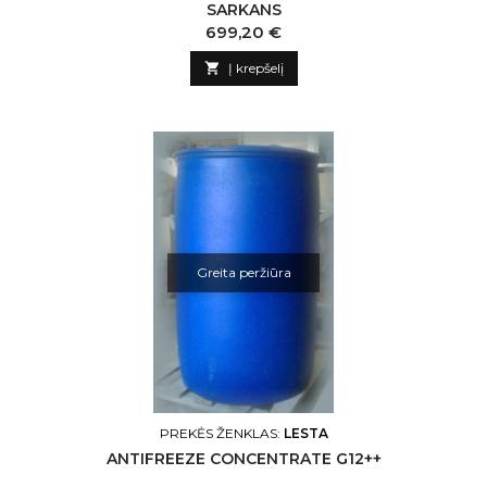
SARKANS
Kaina
699,20 €

Į krepšelį
Greita peržiūra
PREKĖS ŽENKLAS:
LESTA
ANTIFREEZE CONCENTRATE G12++