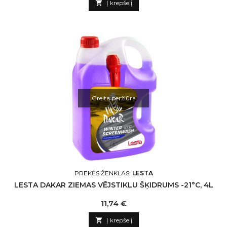

Į krepšelį
Greita peržiūra
PREKĖS ŽENKLAS:
LESTA
LESTA DAKAR ZIEMAS VĒJSTIKLU ŠĶIDRUMS -21°C, 4L
Kaina
11,74 €

Į krepšelį