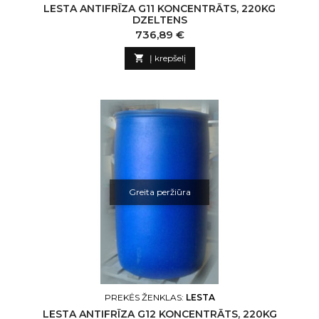
LESTA ANTIFRĪZA G11 KONCENTRĀTS, 220KG
DZELTENS
Kaina
736,89 €

Į krepšelį
Greita peržiūra
PREKĖS ŽENKLAS:
LESTA
LESTA ANTIFRĪZA G12 KONCENTRĀTS, 220KG