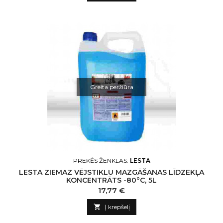
Greita peržiūra
PREKĖS ŽENKLAS:
LESTA
LESTA ZIEMAZ VĒJSTIKLU MAZGĀŠANAS LĪDZEKĻA
KONCENTRĀTS -80°C, 5L
Kaina
17,77 €

Į krepšelį