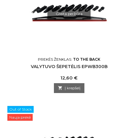
Greita peržiūra
PREKĖS ŽENKLAS:
TO THE BACK
VALYTUVO ŠEPETĖLIS EPWB300B
Kaina
12,60 €

Į krepšelį
Out of Stock
Nauja prekė