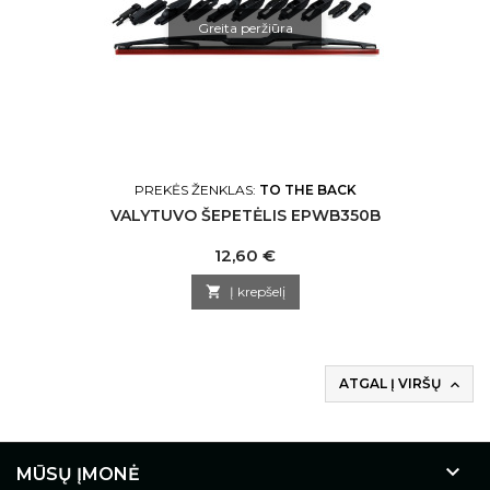
Greita peržiūra
PREKĖS ŽENKLAS:
TO THE BACK
VALYTUVO ŠEPETĖLIS EPWB350B
Kaina
12,60 €

Į krepšelį
ATGAL Į VIRŠŲ


MŪSŲ ĮMONĖ