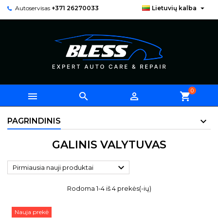

Autoservisas
+371 26270033
Lietuvių kalba
0



shopping_cart
PAGRINDINIS
GALINIS VALYTUVAS

Pirmiausia nauji produktai
Rodoma 1-4 iš 4 prekės(-ių)
Nauja prekė