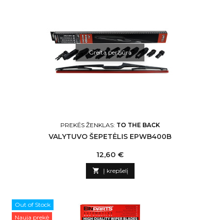
Greita peržiūra
PREKĖS ŽENKLAS:
TO THE BACK
VALYTUVO ŠEPETĖLIS EPWB400B
Kaina
12,60 €

Į krepšelį
Out of Stock
Nauja prekė