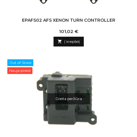
EPAFS02 AFS XENON TURN CONTROLLER
Kaina
101,02 €

Į krepšelį
Out of Stock
Nauja prekė
Greita peržiūra