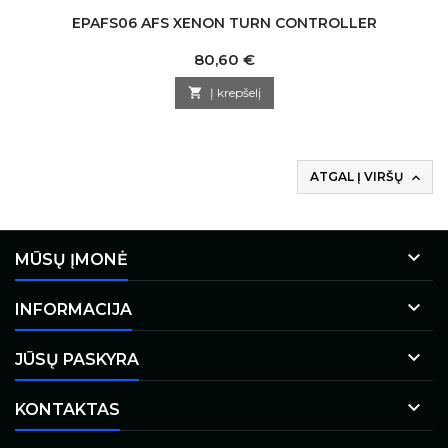
EPAFS06 AFS XENON TURN CONTROLLER
Kaina
80,60 €

Į krepšelį
ATGAL Į VIRŠŲ


MŪSŲ ĮMONĖ

INFORMACIJA

JŪSŲ PASKYRA

KONTAKTAS