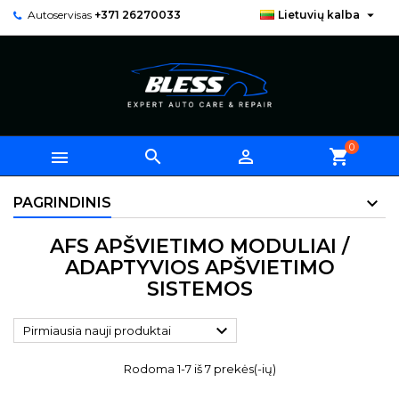

Autoservisas
+371 26270033
Lietuvių kalba
0



shopping_cart
PAGRINDINIS
AFS APŠVIETIMO MODULIAI /
ADAPTYVIOS APŠVIETIMO
SISTEMOS

Pirmiausia nauji produktai
Rodoma 1-7 iš 7 prekės(-ių)