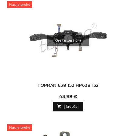
Nauja prekė
Greita peržiūra
TOPRAN 638 152 HP638 152
Kaina
43,98 €

Į krepšelį
Nauja prekė