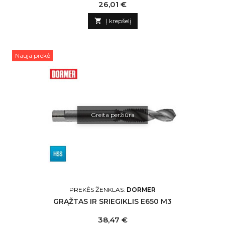
Kaina
26,01 €

Į krepšelį
Nauja prekė
Greita peržiūra
PREKĖS ŽENKLAS:
DORMER
GRĄŽTAS IR SRIEGIKLIS E650 M3
Kaina
38,47 €