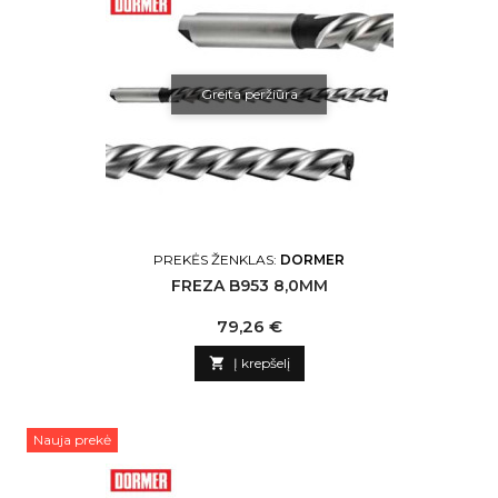
Greita peržiūra
PREKĖS ŽENKLAS:
DORMER
FREZA B953 8,0MM
Kaina
79,26 €

Į krepšelį
Nauja prekė