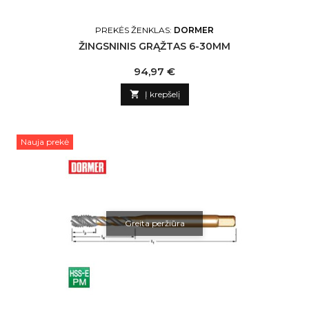
PREKĖS ŽENKLAS:
DORMER
ŽINGSNINIS GRĄŽTAS 6-30MM
Kaina
94,97 €

Į krepšelį
Nauja prekė
Greita peržiūra