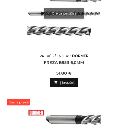
Greita peržiūra
PREKĖS ŽENKLAS:
DORMER
FREZA B953 6,0MM
Kaina
51,80 €

Į krepšelį
Nauja prekė