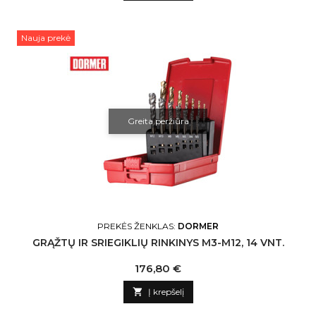
Nauja prekė
Greita peržiūra
PREKĖS ŽENKLAS:
DORMER
GRĄŽTŲ IR SRIEGIKLIŲ RINKINYS M3-M12, 14 VNT.
Kaina
176,80 €

Į krepšelį