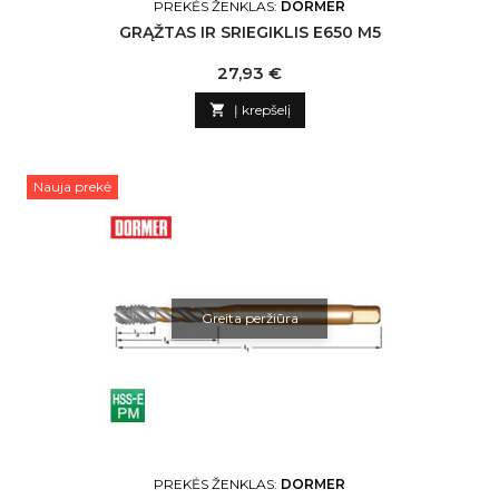
PREKĖS ŽENKLAS:
DORMER
GRĄŽTAS IR SRIEGIKLIS E650 M5
Kaina
27,93 €

Į krepšelį
Nauja prekė
Greita peržiūra
PREKĖS ŽENKLAS:
DORMER