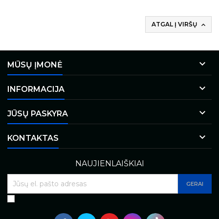
ATGAL Į VIRŠŲ


MŪSŲ ĮMONĖ

INFORMACIJA

JŪSŲ PASKYRA

KONTAKTAS
NAUJIENLAIŠKIAI