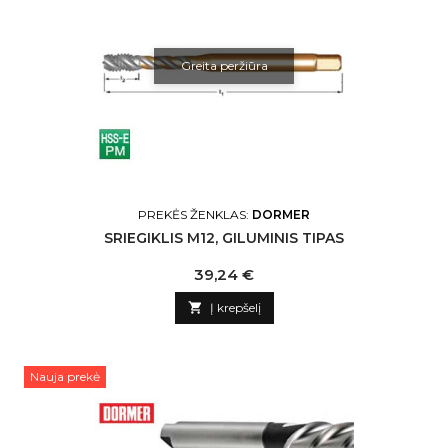
Greita peržiūra
PREKĖS ŽENKLAS:
DORMER
SRIEGIKLIS M12, GILUMINIS TIPAS
Kaina
39,24 €

Į krepšelį
Nauja prekė