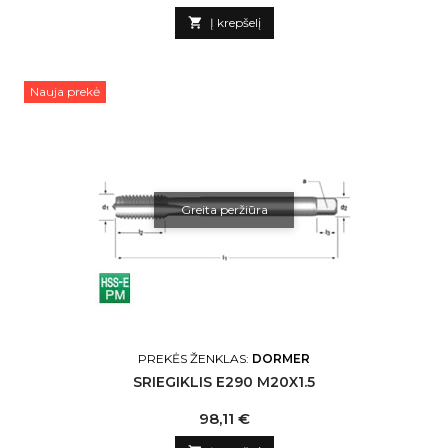

Į krepšelį
Nauja prekė
Greita peržiūra
PREKĖS ŽENKLAS:
DORMER
SRIEGIKLIS E290 M20X1.5
Kaina
98,11 €