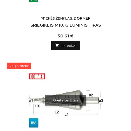
PREKĖS ŽENKLAS:
DORMER
SRIEGIKLIS M10, GILUMINIS TIPAS
Kaina
30,61 €

Į krepšelį
Nauja prekė
Greita peržiūra