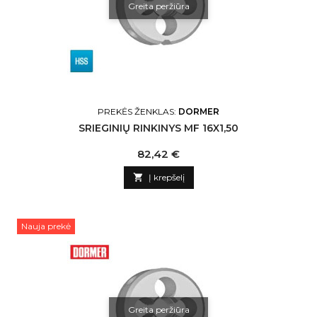
Greita peržiūra
PREKĖS ŽENKLAS:
DORMER
SRIEGINIŲ RINKINYS MF 16X1,50
Kaina
82,42 €

Į krepšelį
Nauja prekė
Greita peržiūra