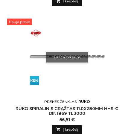

Į krepšelį
Nauja prekė
Greita peržiūra
PREKĖS ŽENKLAS:
RUKO
RUKO SPIRALINIS GRĄŽTAS 11.0X280MM HHS-G
DIN1869 TL3000
Kaina
56,51 €

Į krepšelį