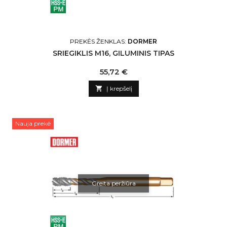
PREKĖS ŽENKLAS:
DORMER
SRIEGIKLIS M16, GILUMINIS TIPAS
Kaina
55,72 €

Į krepšelį
Nauja prekė
Greita peržiūra