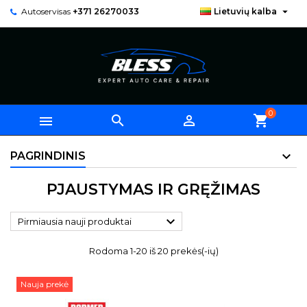

Autoservisas
+371 26270033
Lietuvių kalba
0



shopping_cart
PAGRINDINIS
PJAUSTYMAS IR GRĘŽIMAS

Pirmiausia nauji produktai
Rodoma 1-20 iš 20 prekės(-ių)
Nauja prekė