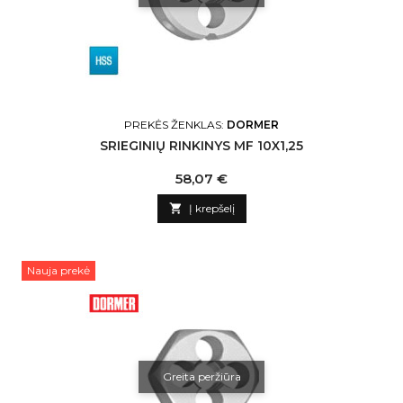
PREKĖS ŽENKLAS:
DORMER
SRIEGINIŲ RINKINYS MF 10X1,25
Kaina
58,07 €

Į krepšelį
Nauja prekė
Greita peržiūra