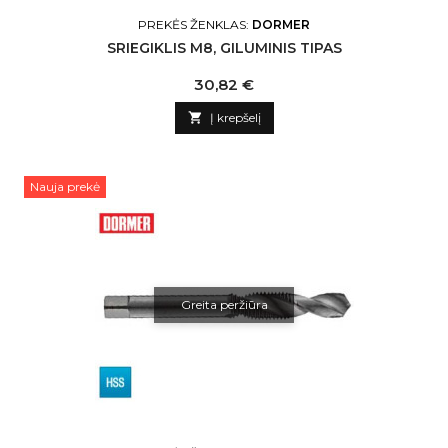
PREKĖS ŽENKLAS:
DORMER
SRIEGIKLIS M8, GILUMINIS TIPAS
Kaina
30,82 €

Į krepšelį
Nauja prekė
Greita peržiūra