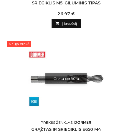
SRIEGIKLIS M5, GILUMINIS TIPAS
Kaina
26,97 €

Į krepšelį
Nauja prekė
Greita peržiūra
PREKĖS ŽENKLAS:
DORMER
GRĄŽTAS IR SRIEGIKLIS E650 M4