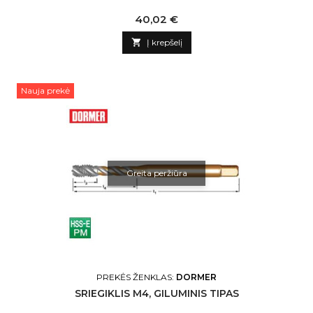
Kaina
40,02 €

Į krepšelį
Nauja prekė
Greita peržiūra
PREKĖS ŽENKLAS:
DORMER
SRIEGIKLIS M4, GILUMINIS TIPAS