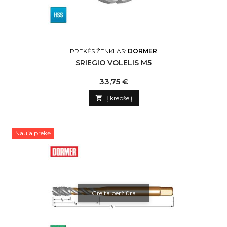
PREKĖS ŽENKLAS:
DORMER
SRIEGIO VOLELIS M5
Kaina
33,75 €

Į krepšelį
Nauja prekė
Greita peržiūra