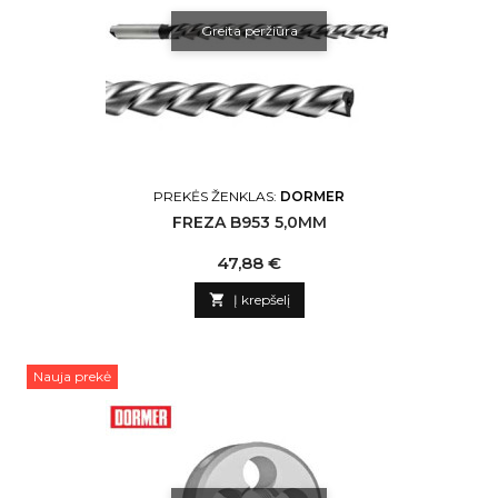
Greita peržiūra
PREKĖS ŽENKLAS:
DORMER
FREZA B953 5,0MM
Kaina
47,88 €

Į krepšelį
Nauja prekė