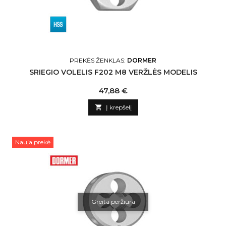
PREKĖS ŽENKLAS:
DORMER
SRIEGIO VOLELIS F202 M8 VERŽLĖS MODELIS
Kaina
47,88 €

Į krepšelį
Nauja prekė
Greita peržiūra