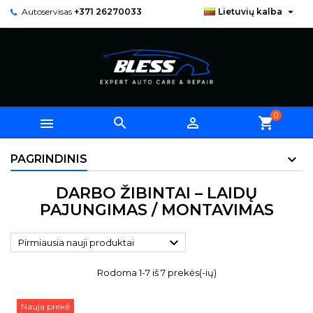

Autoservisas
+371 26270033
Lietuvių kalba
0



shopping_cart
PAGRINDINIS
DARBO ŽIBINTAI – LAIDŲ
PAJUNGIMAS / MONTAVIMAS

Pirmiausia nauji produktai
Rodoma 1-7 iš 7 prekės(-ių)
Nauja prekė