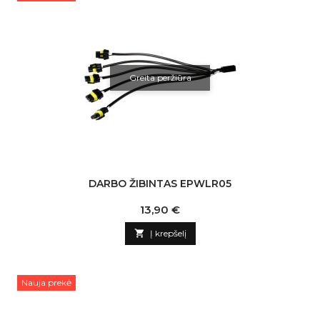
Greita peržiūra
DARBO ŽIBINTAS EPWLR05
Kaina
13,90 €

Į krepšelį
Nauja prekė