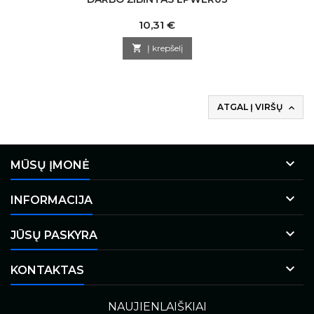
Kaina
10,31 €

Į krepšelį
ATGAL Į VIRŠŲ


MŪSŲ ĮMONĖ

INFORMACIJA

JŪSŲ PASKYRA

KONTAKTAS
NAUJIENLAIŠKIAI