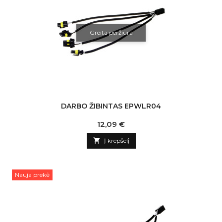
Greita peržiūra
DARBO ŽIBINTAS EPWLR04
Kaina
12,09 €

Į krepšelį
Nauja prekė