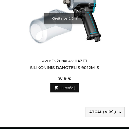
Greita peržiūra
PREKĖS ŽENKLAS:
HAZET
SILIKONINIS DANGTELIS 9012M-S
Kaina
9,18 €

Į krepšelį
ATGAL Į VIRŠŲ
