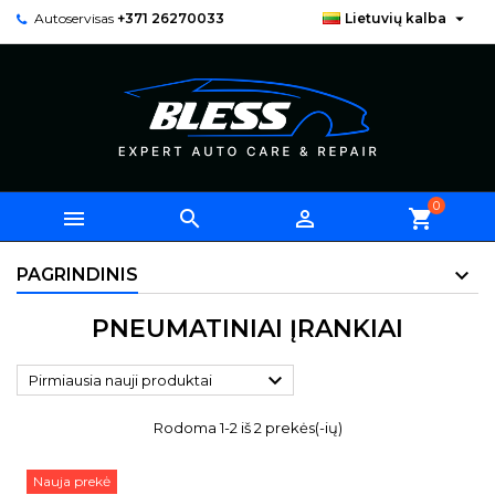

Autoservisas
+371 26270033
Lietuvių kalba
0



shopping_cart
PAGRINDINIS
PNEUMATINIAI ĮRANKIAI

Pirmiausia nauji produktai
Rodoma 1-2 iš 2 prekės(-ių)
Nauja prekė