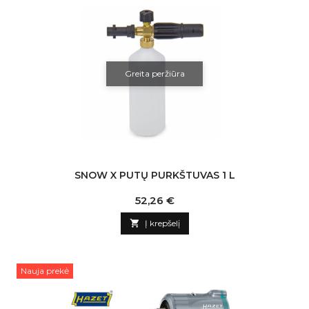
Greita peržiūra
SNOW X PUTŲ PURKŠTUVAS 1 L
Kaina
52,26 €

Į krepšelį
Nauja prekė