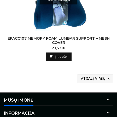
EPACC107 MEMORY FOAM LUMBAR SUPPORT – MESH
COVER
Kaina
21,53 €

Į krepšelį
ATGAL Į VIRŠŲ


MŪSŲ ĮMONĖ

INFORMACIJA