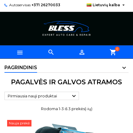

Autoservisas
+371 26270033
Lietuvių kalba
0



shopping_cart
PAGRINDINIS
PAGALVĖS IR GALVOS ATRAMOS

Pirmiausia nauji produktai
Rodoma 1-3 iš 3 prekės(-ių)
Nauja prekė