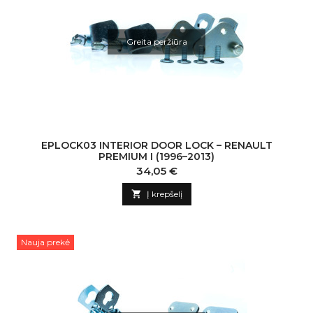
Greita peržiūra
EPLOCK03 INTERIOR DOOR LOCK – RENAULT
PREMIUM I (1996–2013)
Kaina
34,05 €

Į krepšelį
Nauja prekė