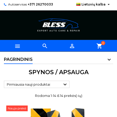

Autoservisas
+371 26270033
Lietuvių kalba
0



shopping_cart
PAGRINDINIS
SPYNOS / APSAUGA

Pirmiausia nauji produktai
Rodoma 1-14 iš 14 prekės(-ių)
Nauja prekė