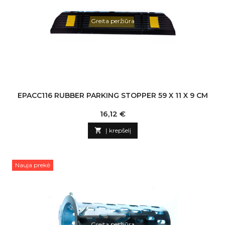
Greita peržiūra
EPACC116 RUBBER PARKING STOPPER 59 X 11 X 9 CM
Kaina
16,12 €

Į krepšelį
Nauja prekė
Greita peržiūra