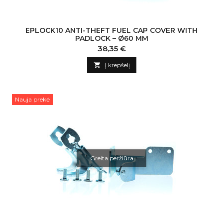
EPLOCK10 ANTI-THEFT FUEL CAP COVER WITH
PADLOCK – Ø60 MM
Kaina
38,35 €

Į krepšelį
Nauja prekė
Greita peržiūra