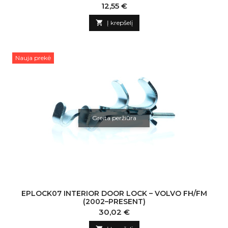
Kaina
12,55 €

Į krepšelį
Nauja prekė
Greita peržiūra
EPLOCK07 INTERIOR DOOR LOCK – VOLVO FH/FM
(2002–PRESENT)
Kaina
30,02 €