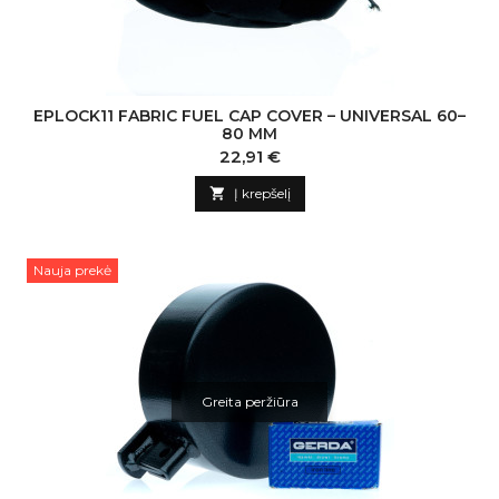
EPLOCK11 FABRIC FUEL CAP COVER – UNIVERSAL 60–
80 MM
Kaina
22,91 €

Į krepšelį
Nauja prekė
Greita peržiūra