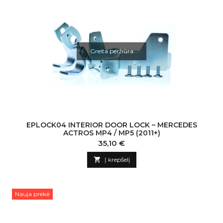
Greita peržiūra
EPLOCK04 INTERIOR DOOR LOCK – MERCEDES
ACTROS MP4 / MP5 (2011+)
Kaina
35,10 €

Į krepšelį
Nauja prekė