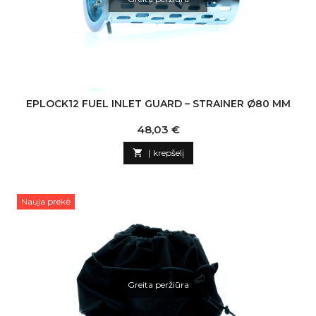
EPLOCK12 FUEL INLET GUARD – STRAINER Ø80 MM
Kaina
48,03 €

Į krepšelį
Nauja prekė
Greita peržiūra