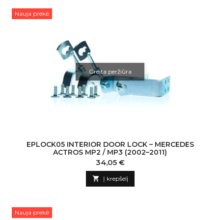
Nauja prekė
Greita peržiūra
EPLOCK05 INTERIOR DOOR LOCK – MERCEDES
ACTROS MP2 / MP3 (2002–2011)
Kaina
34,05 €

Į krepšelį
Nauja prekė