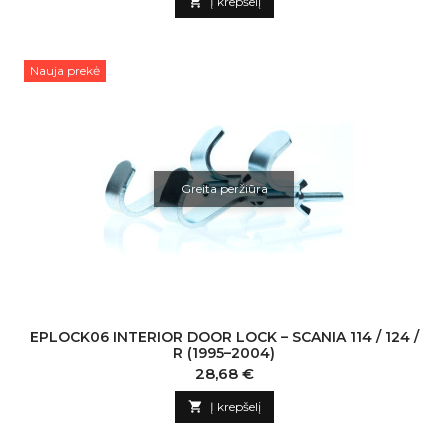

Į krepšelį
Nauja prekė
Greita peržiūra
EPLOCK06 INTERIOR DOOR LOCK – SCANIA 114 / 124 /
R (1995–2004)
Kaina
28,68 €

Į krepšelį