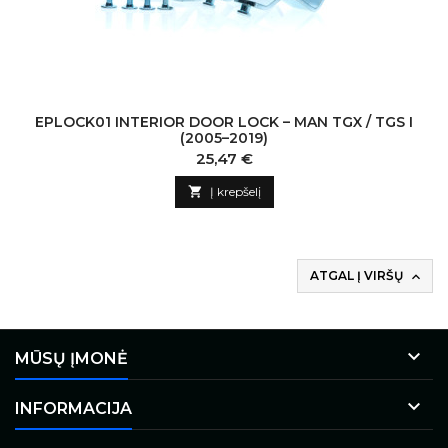
EPLOCK01 INTERIOR DOOR LOCK – MAN TGX / TGS I
(2005–2019)
Kaina
25,47 €

Į krepšelį
ATGAL Į VIRŠŲ


MŪSŲ ĮMONĖ

INFORMACIJA