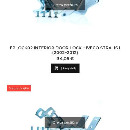
Greita peržiūra
EPLOCK02 INTERIOR DOOR LOCK – IVECO STRALIS I
(2002–2012)
Kaina
34,05 €

Į krepšelį
Nauja prekė
Greita peržiūra