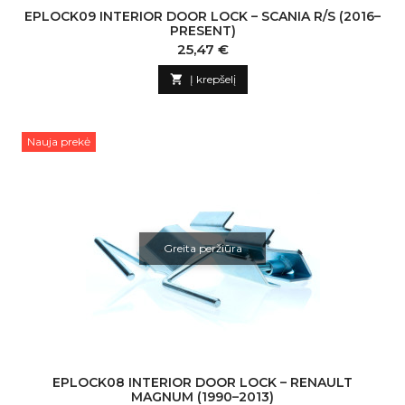
EPLOCK09 INTERIOR DOOR LOCK – SCANIA R/S (2016–
PRESENT)
Kaina
25,47 €

Į krepšelį
Nauja prekė
Greita peržiūra
EPLOCK08 INTERIOR DOOR LOCK – RENAULT
MAGNUM (1990–2013)