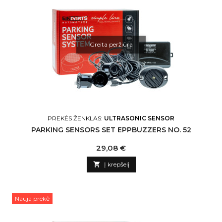
Greita peržiūra
PREKĖS ŽENKLAS:
ULTRASONIC SENSOR
PARKING SENSORS SET EPPBUZZERS NO. 52
Kaina
29,08 €

Į krepšelį
Nauja prekė