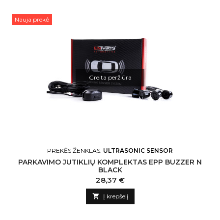
Nauja prekė
Greita peržiūra
PREKĖS ŽENKLAS:
ULTRASONIC SENSOR
PARKAVIMO JUTIKLIŲ KOMPLEKTAS EPP BUZZER N
BLACK
Kaina
28,37 €

Į krepšelį