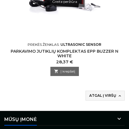
Greita peržiūra
PREKĖS ŽENKLAS:
ULTRASONIC SENSOR
PARKAVIMO JUTIKLIŲ KOMPLEKTAS EPP BUZZER N
WHITE
Kaina
28,37 €

Į krepšelį
ATGAL Į VIRŠŲ


MŪSŲ ĮMONĖ