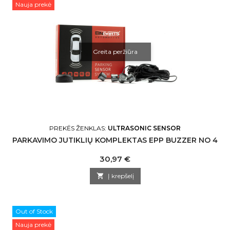
Nauja prekė
Greita peržiūra
PREKĖS ŽENKLAS:
ULTRASONIC SENSOR
PARKAVIMO JUTIKLIŲ KOMPLEKTAS EPP BUZZER NO 4
Kaina
30,97 €

Į krepšelį
Out of Stock
Nauja prekė