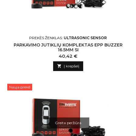
PREKĖS ŽENKLAS:
ULTRASONIC SENSOR
PARKAVIMO JUTIKLIŲ KOMPLEKTAS EPP BUZZER
16.5MM SI
Kaina
40,42 €

Į krepšelį
Nauja prekė
Greita peržiūra