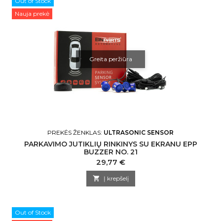
Out of Stock
Nauja prekė
Greita peržiūra
PREKĖS ŽENKLAS:
ULTRASONIC SENSOR
PARKAVIMO JUTIKLIŲ RINKINYS SU EKRANU EPP
BUZZER NO. 21
Kaina
29,77 €

Į krepšelį
Out of Stock