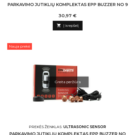
PARKAVIMO JUTIKLIŲ KOMPLEKTAS EPP BUZZER NO 9
Kaina
30,97 €

Į krepšelį
Nauja prekė
Greita peržiūra
PREKĖS ŽENKLAS:
ULTRASONIC SENSOR
PARKAVIMO JUTIKLIŲ KOMPLEKTAS EPP BUZZER NO