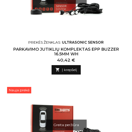
PREKĖS ŽENKLAS:
ULTRASONIC SENSOR
PARKAVIMO JUTIKLIŲ KOMPLEKTAS EPP BUZZER
16.5MM WH
Kaina
40,42 €

Į krepšelį
Nauja prekė
Greita peržiūra