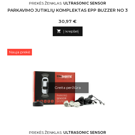
PREKĖS ŽENKLAS:
ULTRASONIC SENSOR
PARKAVIMO JUTIKLIŲ KOMPLEKTAS EPP BUZZER NO 3
Kaina
30,97 €

Į krepšelį
Nauja prekė
Greita peržiūra
PREKĖS ŽENKLAS:
ULTRASONIC SENSOR