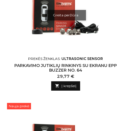
Greita peržiūra
PREKĖS ŽENKLAS:
ULTRASONIC SENSOR
PARKAVIMO JUTIKLIŲ RINKINYS SU EKRANU EPP
BUZZER NO. 64
Kaina
29,77 €

Į krepšelį
Nauja prekė