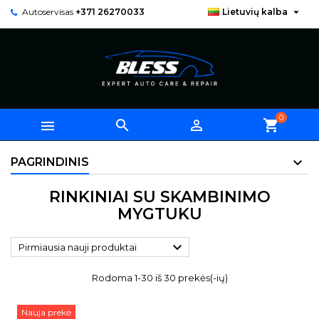

Autoservisas
+371 26270033
Lietuvių kalba
0



shopping_cart
PAGRINDINIS
RINKINIAI SU SKAMBINIMO
MYGTUKU

Pirmiausia nauji produktai
Rodoma 1-30 iš 30 prekės(-ių)
Nauja prekė