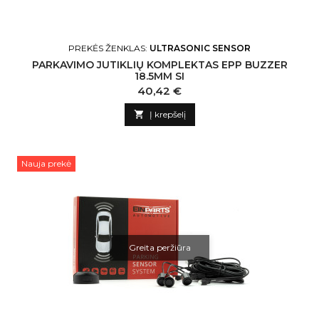
PREKĖS ŽENKLAS:
ULTRASONIC SENSOR
PARKAVIMO JUTIKLIŲ KOMPLEKTAS EPP BUZZER
18.5MM SI
Kaina
40,42 €

Į krepšelį
Nauja prekė
Greita peržiūra