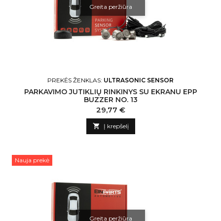
Greita peržiūra
PREKĖS ŽENKLAS:
ULTRASONIC SENSOR
PARKAVIMO JUTIKLIŲ RINKINYS SU EKRANU EPP
BUZZER NO. 13
Kaina
29,77 €

Į krepšelį
Nauja prekė
Greita peržiūra