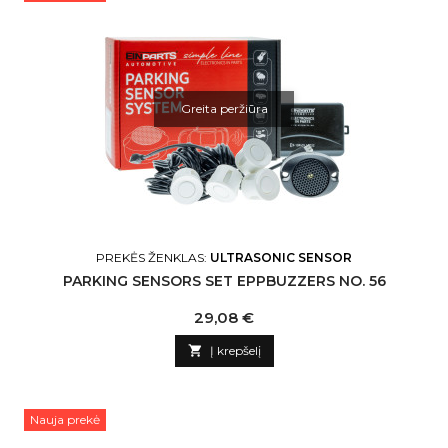
Greita peržiūra
PREKĖS ŽENKLAS:
ULTRASONIC SENSOR
PARKING SENSORS SET EPPBUZZERS NO. 56
Kaina
29,08 €

Į krepšelį
Nauja prekė