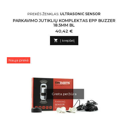
PREKĖS ŽENKLAS:
ULTRASONIC SENSOR
PARKAVIMO JUTIKLIŲ KOMPLEKTAS EPP BUZZER
18.5MM BL
Kaina
40,42 €

Į krepšelį
Nauja prekė
Greita peržiūra