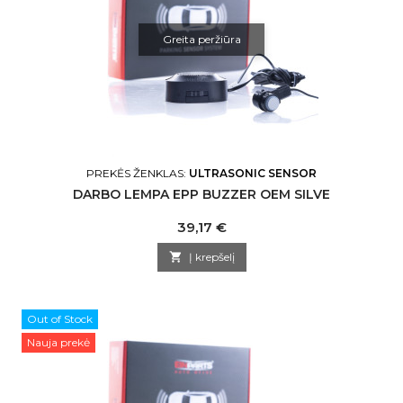
Greita peržiūra
PREKĖS ŽENKLAS:
ULTRASONIC SENSOR
DARBO LEMPA EPP BUZZER OEM SILVE
Kaina
39,17 €

Į krepšelį
Out of Stock
Nauja prekė