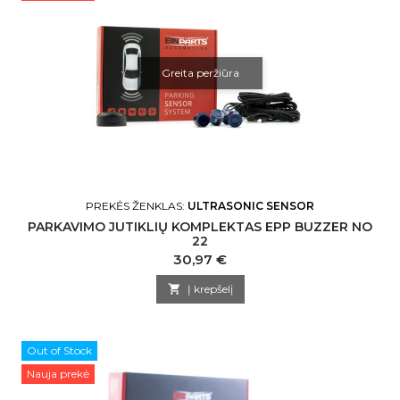
Greita peržiūra
PREKĖS ŽENKLAS:
ULTRASONIC SENSOR
PARKAVIMO JUTIKLIŲ KOMPLEKTAS EPP BUZZER NO
22
Kaina
30,97 €

Į krepšelį
Out of Stock
Nauja prekė