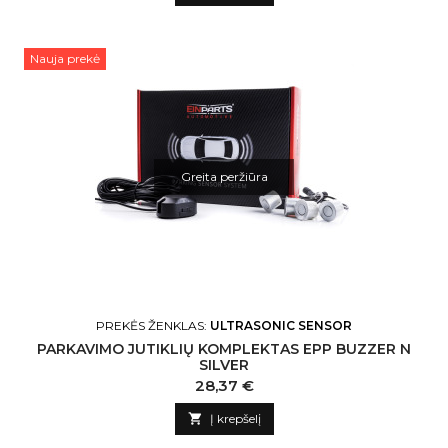
Nauja prekė
Greita peržiūra
PREKĖS ŽENKLAS:
ULTRASONIC SENSOR
PARKAVIMO JUTIKLIŲ KOMPLEKTAS EPP BUZZER N
SILVER
Kaina
28,37 €

Į krepšelį