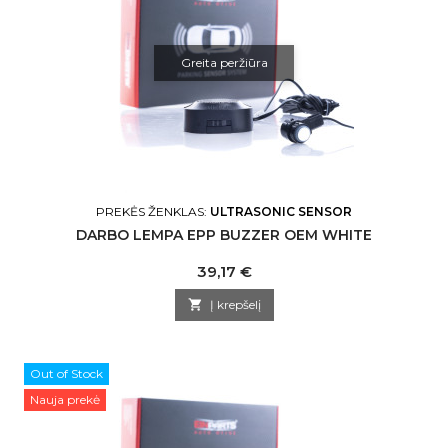
Greita peržiūra
PREKĖS ŽENKLAS:
ULTRASONIC SENSOR
DARBO LEMPA EPP BUZZER OEM WHITE
Kaina
39,17 €

Į krepšelį
Out of Stock
Nauja prekė