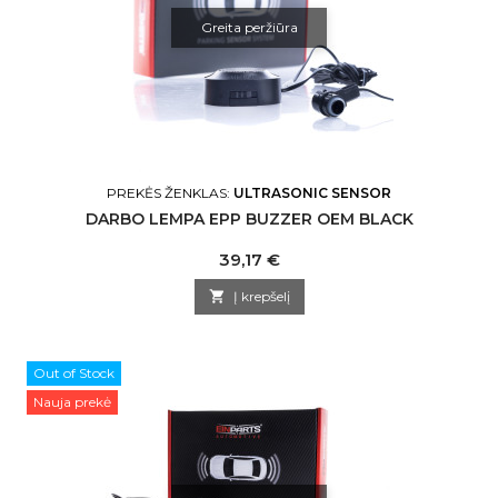
Greita peržiūra
PREKĖS ŽENKLAS:
ULTRASONIC SENSOR
DARBO LEMPA EPP BUZZER OEM BLACK
Kaina
39,17 €

Į krepšelį
Out of Stock
Nauja prekė