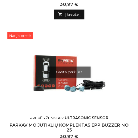
Kaina
30,97 €

Į krepšelį
Nauja prekė
Greita peržiūra
PREKĖS ŽENKLAS:
ULTRASONIC SENSOR
PARKAVIMO JUTIKLIŲ KOMPLEKTAS EPP BUZZER NO
25
Kaina
30,97 €