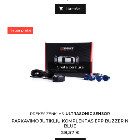

Į krepšelį
Nauja prekė
Greita peržiūra
PREKĖS ŽENKLAS:
ULTRASONIC SENSOR
PARKAVIMO JUTIKLIŲ KOMPLEKTAS EPP BUZZER N
BLUE
Kaina
28,37 €