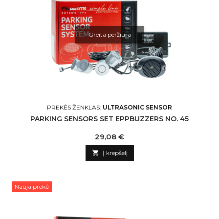
Greita peržiūra
PREKĖS ŽENKLAS:
ULTRASONIC SENSOR
PARKING SENSORS SET EPPBUZZERS NO. 45
Kaina
29,08 €

Į krepšelį
Nauja prekė