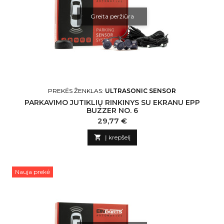
Greita peržiūra
PREKĖS ŽENKLAS:
ULTRASONIC SENSOR
PARKAVIMO JUTIKLIŲ RINKINYS SU EKRANU EPP
BUZZER NO. 6
Kaina
29,77 €

Į krepšelį
Nauja prekė