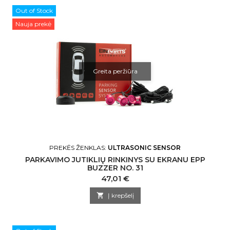
Out of Stock
Nauja prekė
Greita peržiūra
PREKĖS ŽENKLAS:
ULTRASONIC SENSOR
PARKAVIMO JUTIKLIŲ RINKINYS SU EKRANU EPP
BUZZER NO. 31
Kaina
47,01 €

Į krepšelį