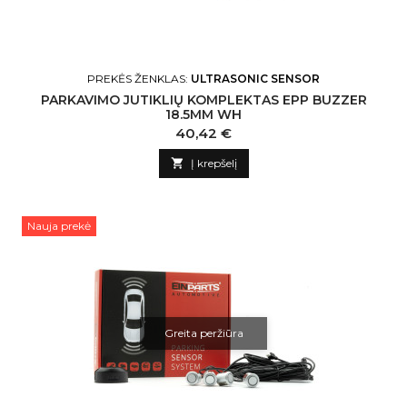
PREKĖS ŽENKLAS:
ULTRASONIC SENSOR
PARKAVIMO JUTIKLIŲ KOMPLEKTAS EPP BUZZER
18.5MM WH
Kaina
40,42 €

Į krepšelį
Nauja prekė
Greita peržiūra