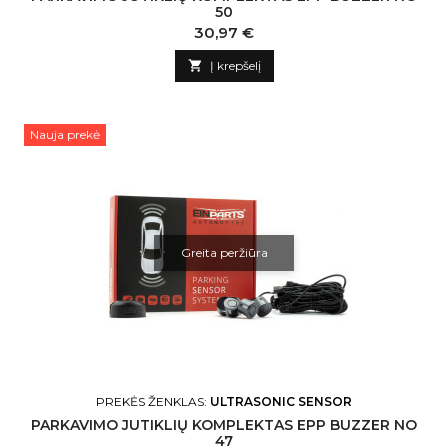
50
Kaina
30,97 €

Į krepšelį
Nauja prekė
Greita peržiūra
PREKĖS ŽENKLAS:
ULTRASONIC SENSOR
PARKAVIMO JUTIKLIŲ KOMPLEKTAS EPP BUZZER NO
47