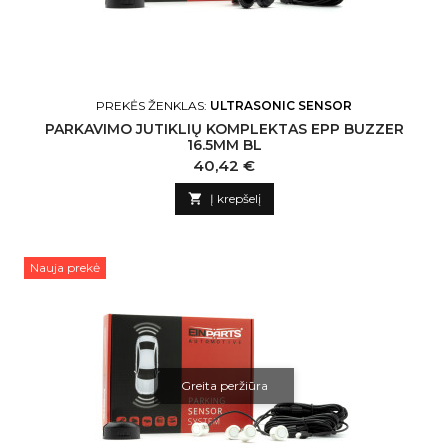
PREKĖS ŽENKLAS:
ULTRASONIC SENSOR
PARKAVIMO JUTIKLIŲ KOMPLEKTAS EPP BUZZER
16.5MM BL
Kaina
40,42 €

Į krepšelį
Nauja prekė
Greita peržiūra