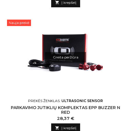

Į krepšelį
Nauja prekė
Greita peržiūra
PREKĖS ŽENKLAS:
ULTRASONIC SENSOR
PARKAVIMO JUTIKLIŲ KOMPLEKTAS EPP BUZZER N
RED
Kaina
28,37 €

Į krepšelį