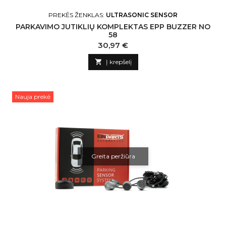
PREKĖS ŽENKLAS:
ULTRASONIC SENSOR
PARKAVIMO JUTIKLIŲ KOMPLEKTAS EPP BUZZER NO
58
Kaina
30,97 €

Į krepšelį
Nauja prekė
Greita peržiūra