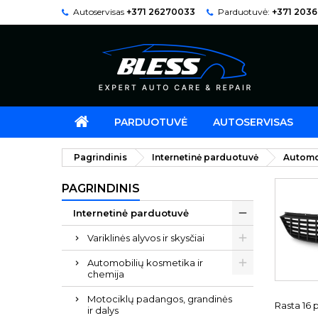
Autoservisas
+371 26270033
Parduotuvė:
+371 203
PARDUOTUVĖ
AUTOSERVISAS
Pagrindinis
Internetinė parduotuvė
Automo
PAGRINDINIS
Internetinė parduotuvė
Variklinės alyvos ir skysčiai
Automobilių kosmetika ir
chemija
Motociklų padangos, grandinės
Rasta 16 p
ir dalys