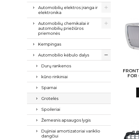
Automobilių elektros įranga ir
elektronika
Automobilių chemikalai ir
automobilių priežiūros
priemonės
Kempingas
Automobilio kėbulo dalys
Durų rankenos
FRONT
FOR 
kūno rinkiniai
SEDA
20
Sparnai
CH
Grotelės
Spoileriai
Žemesnis apsaugos lygis
Dujiniai amortizatoriai variklio
dangčiui