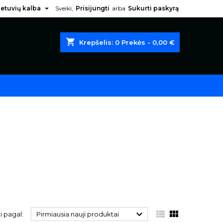

ietuvių kalba
Sveiki,
Prisijungti
arba
Sukurti paskyrą
shopping_cart
Krepšelis:
0
Prekės - 0,00 €



i pagal:
Pirmiausia nauji produktai