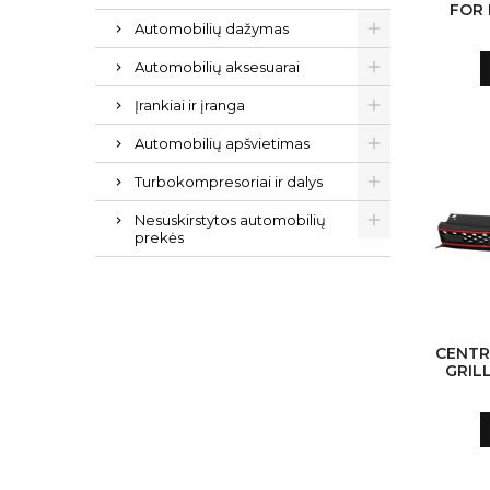
FOR 
CLASS
Automobilių dažymas
GLA4
Automobilių aksesuarai
Įrankiai ir įranga
Automobilių apšvietimas
Turbokompresoriai ir dalys
Nesuskirstytos automobilių
prekės
CENTR
GRIL
VW G
20