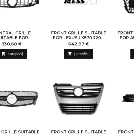
NTRAL GRILLE
FRONT GRILLE SUITABLE
FRONT 
UITABLE FOR
FOR LEXUS LX570 J200
FOR A
CEDES A-CLASS
(2017-UP) TRD DESIGN
201
Kaina
Kaina
130,68 €
642,87 €
HATCHBACK V177
BAD
(04.2018-UP) GT-

Į krepšelį

Į krepšelį
PANAMERICANA
N BLACK CHROME
 GRILLE SUITABLE
FRONT GRILLE SUITABLE
FRONT