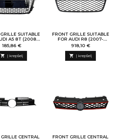
GRILLE SUITABLE
FRONT GRILLE SUITABLE
UDI A5 8T (2008-
FOR AUDI R8 (2007-
1) RS5 DESIGN
2012) HONEYCOMB
Kaina
Kaina
185,86 €
918,10 €
GELESS PIANO
PIANO BLACK
BLACK

Į krepšelį

Į krepšelį
 GRILLE CENTRAL
FRONT GRILLE CENTRAL