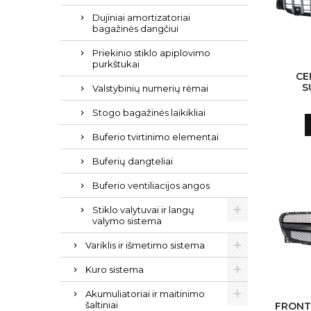
Dujiniai amortizatoriai
bagažinės dangčiui
Priekinio stiklo apiplovimo
purkštukai
CE
S
Valstybinių numerių rėmai
MER
W177 
Stogo bagažinės laikikliai
SEDAN 
R 
Buferio tvirtinimo elementai
DESIG
Buferių dangteliai
Buferio ventiliacijos angos
Stiklo valytuvai ir langų
valymo sistema
Variklis ir išmetimo sistema
Kuro sistema
Akumuliatoriai ir maitinimo
šaltiniai
FRONT