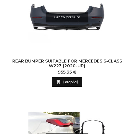
Greita peržiūra
REAR BUMPER SUITABLE FOR MERCEDES S-CLASS
W223 (2020-UP)
Kaina
955,35 €

Į krepšelį