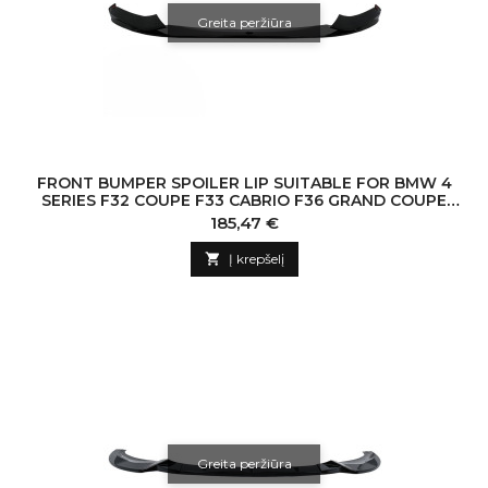
Greita peržiūra
FRONT BUMPER SPOILER LIP SUITABLE FOR BMW 4
SERIES F32 COUPE F33 CABRIO F36 GRAND COUPE
(2013-03.2019) M DESIGN PIANO BLACK
Kaina
185,47 €

Į krepšelį
Greita peržiūra