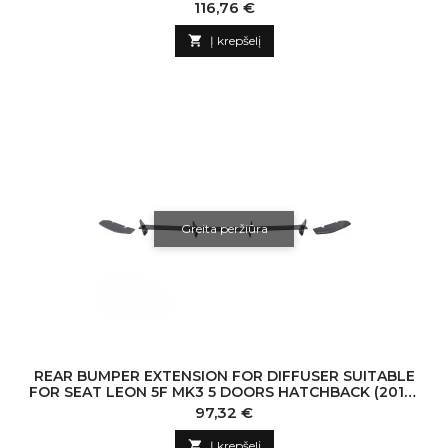
Kaina
116,76 €

Į krepšelį
Greita peržiūra
REAR BUMPER EXTENSION FOR DIFFUSER SUITABLE
FOR SEAT LEON 5F MK3 5 DOORS HATCHBACK (2012-
2019)
Kaina
97,32 €

Į krepšelį