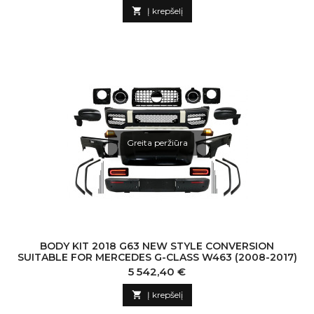

Į krepšelį
Greita peržiūra
BODY KIT 2018 G63 NEW STYLE CONVERSION
SUITABLE FOR MERCEDES G-CLASS W463 (2008-2017)
Kaina
5 542,40 €

Į krepšelį