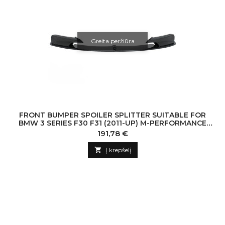
Greita peržiūra
FRONT BUMPER SPOILER SPLITTER SUITABLE FOR
BMW 3 SERIES F30 F31 (2011-UP) M-PERFORMANCE
CARBON FILM COATING
Kaina
191,78 €

Į krepšelį