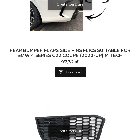
Greita peržiūra
REAR BUMPER FLAPS SIDE FINS FLICS SUITABLE FOR
BMW 4 SERIES G22 COUPE (2020-UP) M TECH
Kaina
97,32 €

Į krepšelį
Greita peržiūra