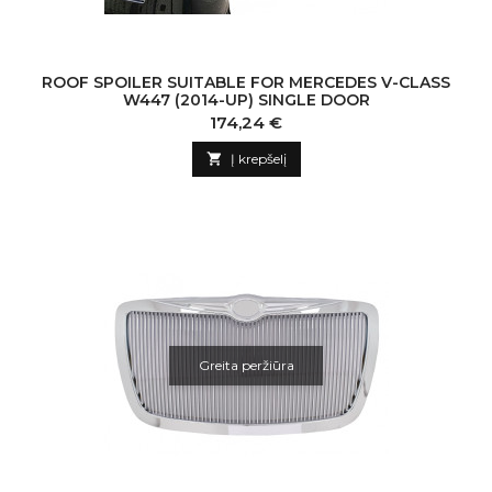
ROOF SPOILER SUITABLE FOR MERCEDES V-CLASS
W447 (2014-UP) SINGLE DOOR
Kaina
174,24 €

Į krepšelį
Greita peržiūra