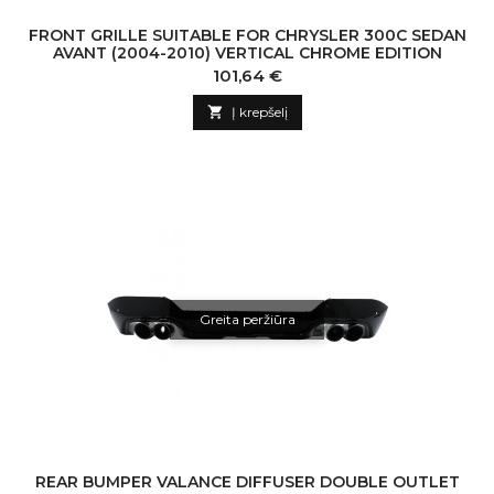
FRONT GRILLE SUITABLE FOR CHRYSLER 300C SEDAN
AVANT (2004-2010) VERTICAL CHROME EDITION
Kaina
101,64 €

Į krepšelį
Greita peržiūra
REAR BUMPER VALANCE DIFFUSER DOUBLE OUTLET