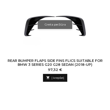
Greita peržiūra
REAR BUMPER FLAPS SIDE FINS FLICS SUITABLE FOR
BMW 3 SERIES G20 G28 SEDAN (2018-UP)
Kaina
97,32 €

Į krepšelį