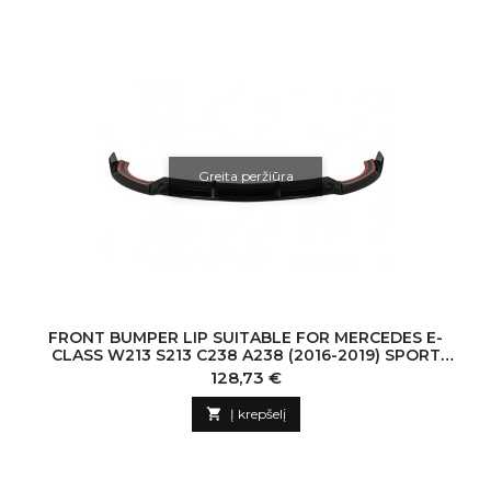
Greita peržiūra
FRONT BUMPER LIP SUITABLE FOR MERCEDES E-
CLASS W213 S213 C238 A238 (2016-2019) SPORT
LOOK PIANO BLACK
Kaina
128,73 €

Į krepšelį