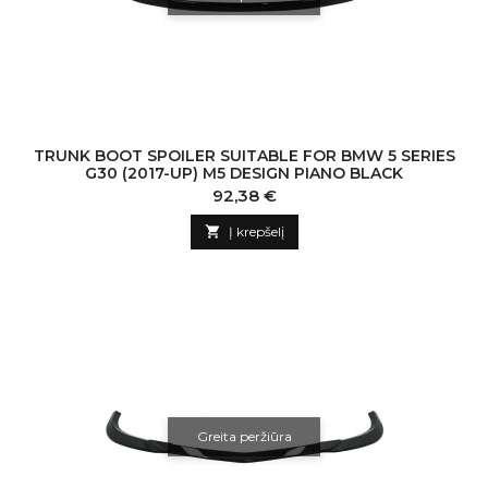
TRUNK BOOT SPOILER SUITABLE FOR BMW 5 SERIES
G30 (2017-UP) M5 DESIGN PIANO BLACK
Kaina
92,38 €

Į krepšelį
Greita peržiūra