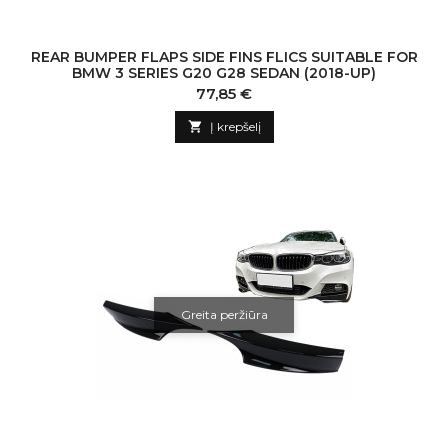
REAR BUMPER FLAPS SIDE FINS FLICS SUITABLE FOR
BMW 3 SERIES G20 G28 SEDAN (2018-UP)
Kaina
77,85 €

Į krepšelį
Greita peržiūra