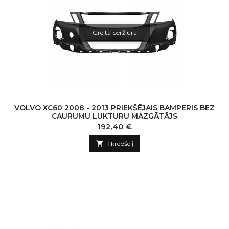
Greita peržiūra
VOLVO XC60 2008 - 2013 PRIEKŠĒJAIS BAMPERIS BEZ
CAURUMU LUKTURU MAZGĀTĀJS
Kaina
192,40 €

Į krepšelį