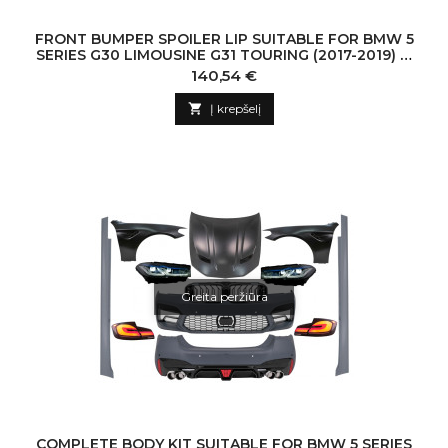
FRONT BUMPER SPOILER LIP SUITABLE FOR BMW 5
SERIES G30 LIMOUSINE G31 TOURING (2017-2019) M
SPORT DESIGN PIANO BLACK
Kaina
140,54 €

Į krepšelį
Greita peržiūra
COMPLETE BODY KIT SUITABLE FOR BMW 5 SERIES