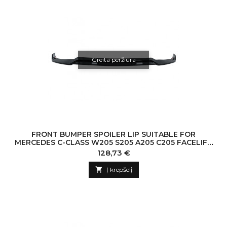
Greita peržiūra
FRONT BUMPER SPOILER LIP SUITABLE FOR
MERCEDES C-CLASS W205 S205 A205 C205 FACELIFT
(2019-UP) PIANO BLACK
Kaina
128,73 €

Į krepšelį