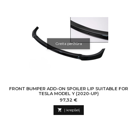
Greita peržiūra
FRONT BUMPER ADD-ON SPOILER LIP SUITABLE FOR
TESLA MODEL Y (2020-UP)
Kaina
97,32 €

Į krepšelį