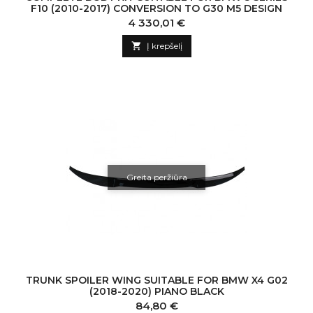
F10 (2010-2017) CONVERSION TO G30 M5 DESIGN
Kaina
4 330,01 €

Į krepšelį
Greita peržiūra
TRUNK SPOILER WING SUITABLE FOR BMW X4 G02
(2018-2020) PIANO BLACK
Kaina
84,80 €