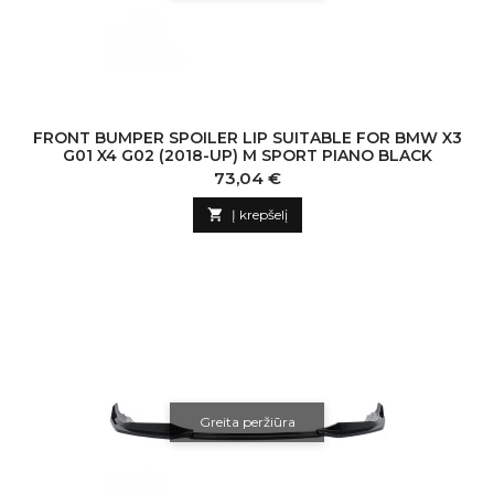
FRONT BUMPER SPOILER LIP SUITABLE FOR BMW X3
G01 X4 G02 (2018-UP) M SPORT PIANO BLACK
Kaina
73,04 €

Į krepšelį
Greita peržiūra