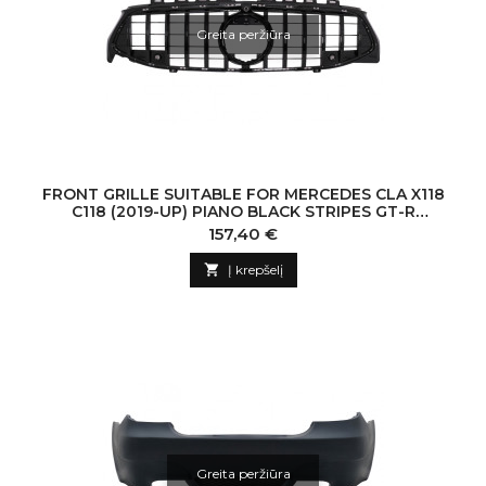
Greita peržiūra
FRONT GRILLE SUITABLE FOR MERCEDES CLA X118
C118 (2019-UP) PIANO BLACK STRIPES GT-R
PANAMERICANA DESIGN
Kaina
157,40 €

Į krepšelį
Greita peržiūra