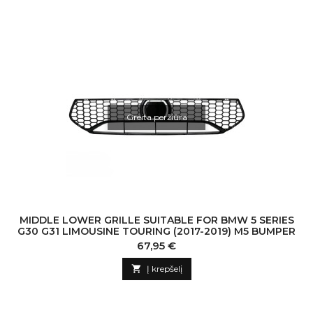
Greita peržiūra
MIDDLE LOWER GRILLE SUITABLE FOR BMW 5 SERIES
G30 G31 LIMOUSINE TOURING (2017-2019) M5 BUMPER
Kaina
67,95 €

Į krepšelį