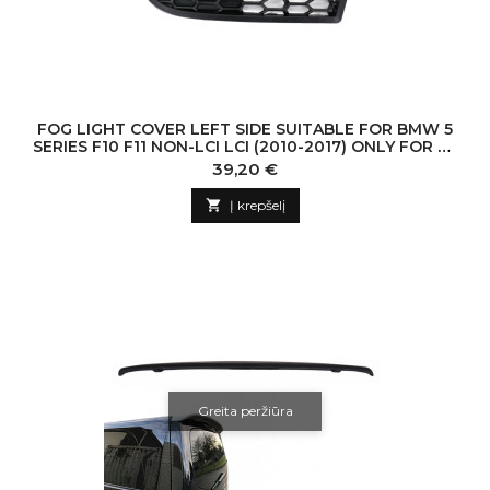
FOG LIGHT COVER LEFT SIDE SUITABLE FOR BMW 5
SERIES F10 F11 NON-LCI LCI (2010-2017) ONLY FOR M-
TECH SPORT BUMPER
Kaina
39,20 €

Į krepšelį
Greita peržiūra