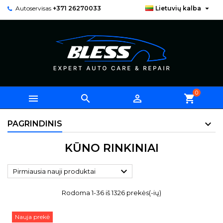

Autoservisas
+371 26270033
Lietuvių kalba
0



shopping_cart
PAGRINDINIS
KŪNO RINKINIAI

Pirmiausia nauji produktai
Rodoma 1-36 iš 1326 prekės(-ių)
Nauja prekė