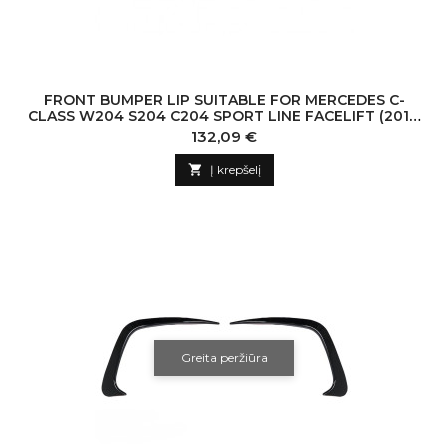
FRONT BUMPER LIP SUITABLE FOR MERCEDES C-
CLASS W204 S204 C204 SPORT LINE FACELIFT (2011-
2015) PIANO BLACK
Kaina
132,09 €

Į krepšelį
Greita peržiūra