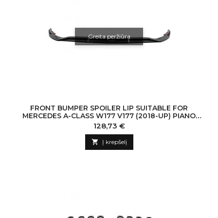
Greita peržiūra
FRONT BUMPER SPOILER LIP SUITABLE FOR
MERCEDES A-CLASS W177 V177 (2018-UP) PIANO
BLACK
Kaina
128,73 €

Į krepšelį