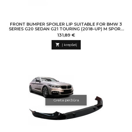
FRONT BUMPER SPOILER LIP SUITABLE FOR BMW 3
SERIES G20 SEDAN G21 TOURING (2018-UP) M SPORT
PIANO BLACK
Kaina
131,89 €

Į krepšelį
Greita peržiūra