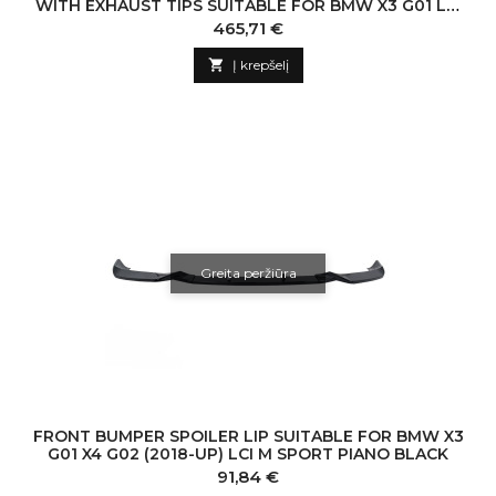
WITH EXHAUST TIPS SUITABLE FOR BMW X3 G01 LCI
M-SPORT (2021-UP) PIANO BLACK
Kaina
465,71 €

Į krepšelį
Greita peržiūra
FRONT BUMPER SPOILER LIP SUITABLE FOR BMW X3
G01 X4 G02 (2018-UP) LCI M SPORT PIANO BLACK
Kaina
91,84 €