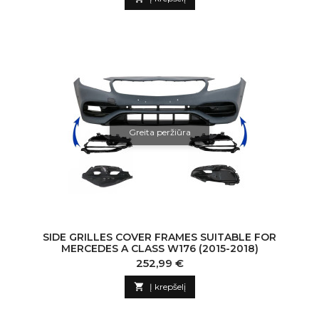
Greita peržiūra
SIDE GRILLES COVER FRAMES SUITABLE FOR
MERCEDES A CLASS W176 (2015-2018)
Kaina
252,99 €

Į krepšelį