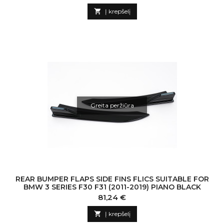

Į krepšelį
Greita peržiūra
REAR BUMPER FLAPS SIDE FINS FLICS SUITABLE FOR
BMW 3 SERIES F30 F31 (2011-2019) PIANO BLACK
Kaina
81,24 €

Į krepšelį