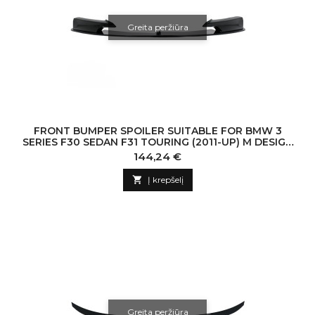
Greita peržiūra
FRONT BUMPER SPOILER SUITABLE FOR BMW 3
SERIES F30 SEDAN F31 TOURING (2011-UP) M DESIGN
PIANO BLACK EDITION
Kaina
144,24 €

Į krepšelį
Greita peržiūra