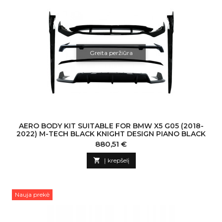
Greita peržiūra
AERO BODY KIT SUITABLE FOR BMW X5 G05 (2018-
2022) M-TECH BLACK KNIGHT DESIGN PIANO BLACK
Kaina
880,51 €

Į krepšelį
Nauja prekė