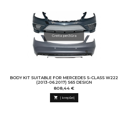
Greita peržiūra
BODY KIT SUITABLE FOR MERCEDES S-CLASS W222
(2013-06.2017) S65 DESIGN
Kaina
808,44 €

Į krepšelį