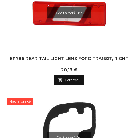
Greita peržiūra
EP786 REAR TAIL LIGHT LENS FORD TRANSIT, RIGHT
Kaina
28,17 €

Į krepšelį
Nauja prekė
Greita peržiūra