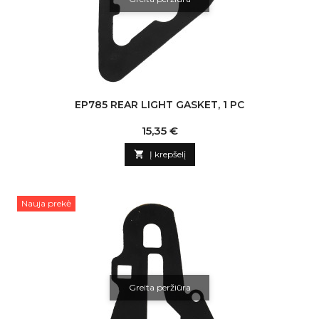
EP785 REAR LIGHT GASKET, 1 PC
Kaina
15,35 €

Į krepšelį
Nauja prekė
Greita peržiūra