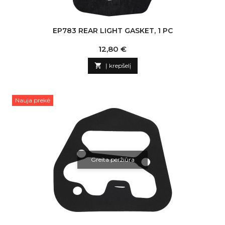
EP783 REAR LIGHT GASKET, 1 PC
Kaina
12,80 €

Į krepšelį
Nauja prekė
Greita peržiūra