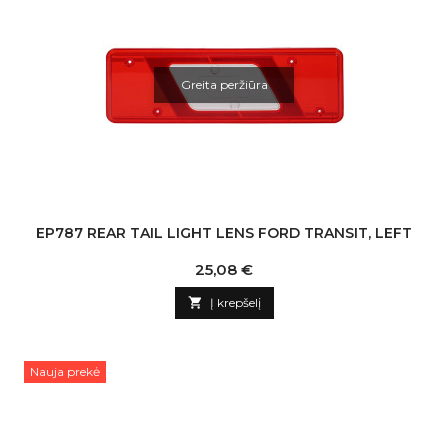
Greita peržiūra
EP787 REAR TAIL LIGHT LENS FORD TRANSIT, LEFT
Kaina
25,08 €

Į krepšelį
Nauja prekė