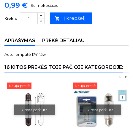
0,99 €
Su mokesčiais
Į krepšelį

Kiekis
APRAŠYMAS
PREKĖ DETALIAU
Auto lemputė 1741 15w
16 KITOS PREKĖS TOJE PAČIOJE KATEGORIJOJE:
<
>
Nauja prekė
Nauja prekė
Greita peržiūra
Greita peržiūra