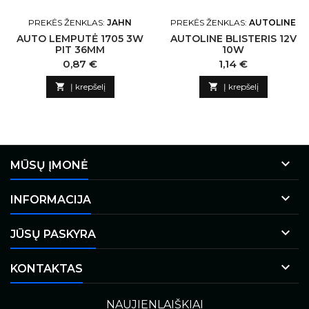
PREKĖS ŽENKLAS:
JAHN
PREKĖS ŽENKLAS:
AUTOLINE
AUTO LEMPUTĖ 1705 3W
AUTOLINE BLISTERIS 12V
PIT 36MM
10W
Kaina
Kaina
0,87 €
1,14 €

Į krepšelį

Į krepšelį

MŪSŲ ĮMONĖ

INFORMACIJA

JŪSŲ PASKYRA

KONTAKTAS
NAUJIENLAIŠKIAI