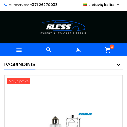

Autoservisas
+371 26270033
Lietuvių kalba
0



shopping_cart
PAGRINDINIS
Nauja prekė