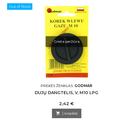
Out of Stock
Greita peržiūra
PREKĖS ŽENKLAS:
GODMAR
DUJŲ DANGTELIS, V, M10 LPG
Kaina
2,42 €

Į krepšelį