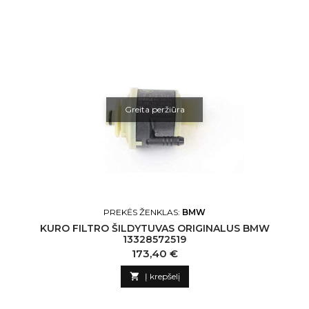
Greita peržiūra
PREKĖS ŽENKLAS:
BMW
KURO FILTRO ŠILDYTUVAS ORIGINALUS BMW
13328572519
Kaina
173,40 €

Į krepšelį