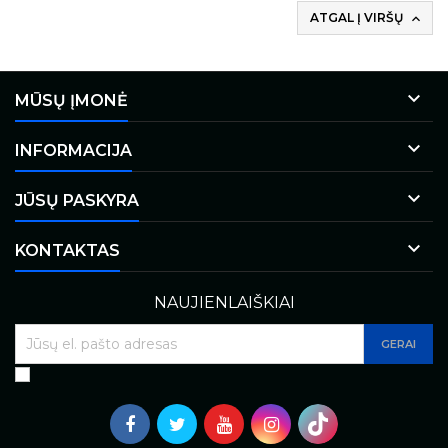
ATGAL Į VIRŠŲ


MŪSŲ ĮMONĖ

INFORMACIJA

JŪSŲ PASKYRA

KONTAKTAS
NAUJIENLAIŠKIAI