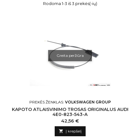
Rodoma 1-3 iš 3 prekės(-ių)
Greita peržiūra
PREKĖS ŽENKLAS:
VOLKSWAGEN GROUP
KAPOTO ATLAISVINIMO TROSAS ORIGINALUS AUDI
4E0-823-543-A
Kaina
42,56 €

Į krepšelį