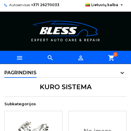

Autoservisas
+371 26270033
Lietuvių kalba
0



shopping_cart
PAGRINDINIS
KURO SISTEMA
Subkategorijos