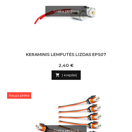
Greita peržiūra
KERAMINIS LEMPUTĖS LIZDAS EPS07
Kaina
2,40 €

Į krepšelį
Nauja prekė
Greita peržiūra