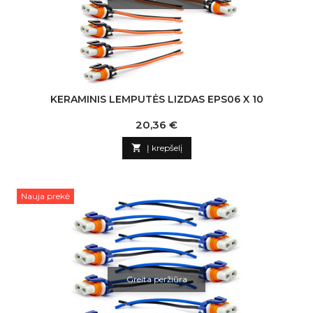
KERAMINIS LEMPUTĖS LIZDAS EPS06 X 10
Kaina
20,36 €

Į krepšelį
Nauja prekė
Greita peržiūra