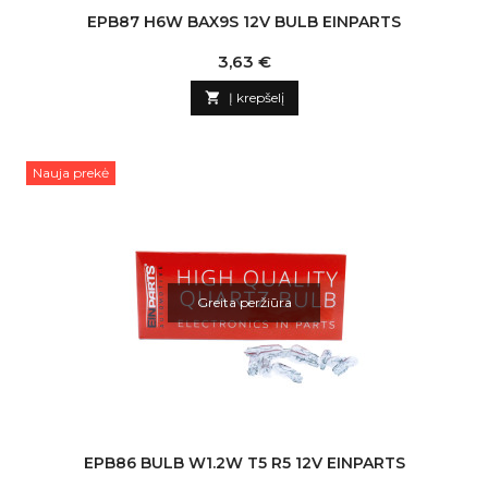
EPB87 H6W BAX9S 12V BULB EINPARTS
Kaina
3,63 €

Į krepšelį
Nauja prekė
Greita peržiūra
EPB86 BULB W1.2W T5 R5 12V EINPARTS