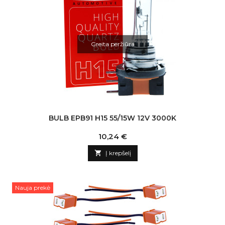
Greita peržiūra
BULB EPB91 H15 55/15W 12V 3000K
Kaina
10,24 €

Į krepšelį
Nauja prekė