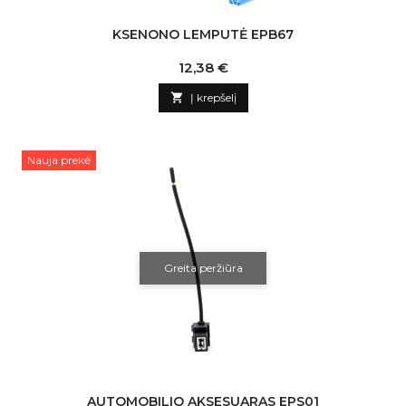
KSENONO LEMPUTĖ EPB67
Kaina
12,38 €

Į krepšelį
Nauja prekė
Greita peržiūra
AUTOMOBILIO AKSESUARAS EPS01