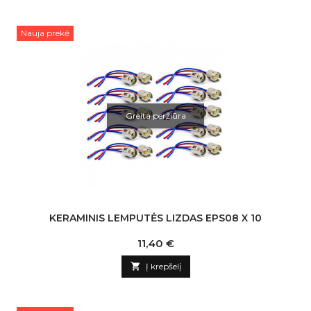
Nauja prekė
Greita peržiūra
KERAMINIS LEMPUTĖS LIZDAS EPS08 X 10
Kaina
11,40 €

Į krepšelį