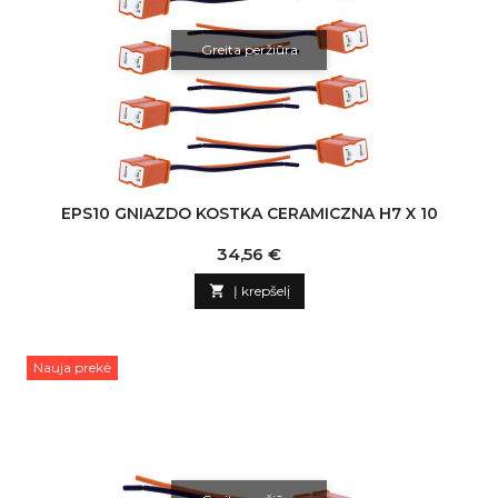
Greita peržiūra
EPS10 GNIAZDO KOSTKA CERAMICZNA H7 X 10
Kaina
34,56 €

Į krepšelį
Nauja prekė