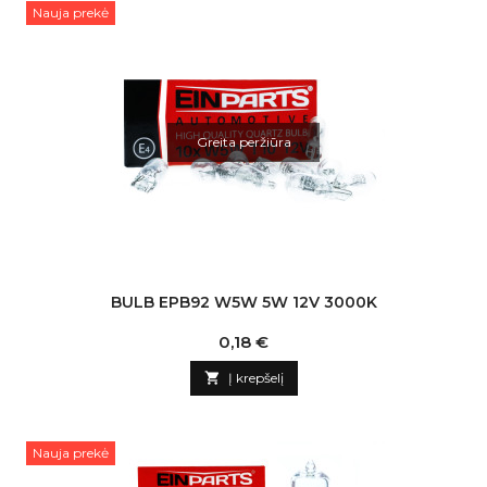
Nauja prekė
Greita peržiūra
BULB EPB92 W5W 5W 12V 3000K
Kaina
0,18 €

Į krepšelį
Nauja prekė