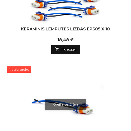
KERAMINIS LEMPUTĖS LIZDAS EPS05 X 10
Kaina
18,48 €

Į krepšelį
Nauja prekė
Greita peržiūra