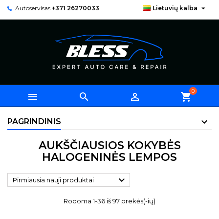

Autoservisas
+371 26270033
Lietuvių kalba
0



shopping_cart
PAGRINDINIS
AUKŠČIAUSIOS KOKYBĖS
HALOGENINĖS LEMPOS

Pirmiausia nauji produktai
Rodoma 1-36 iš 97 prekės(-ių)