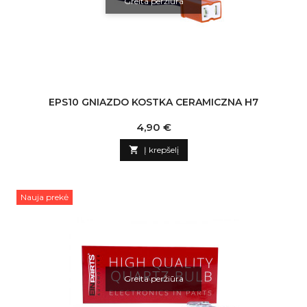
Greita peržiūra
EPS10 GNIAZDO KOSTKA CERAMICZNA H7
Kaina
4,90 €

Į krepšelį
Nauja prekė
Greita peržiūra