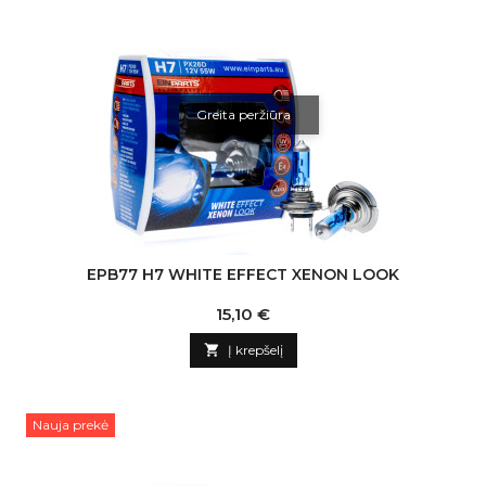
Greita peržiūra
EPB77 H7 WHITE EFFECT XENON LOOK
Kaina
15,10 €

Į krepšelį
Nauja prekė