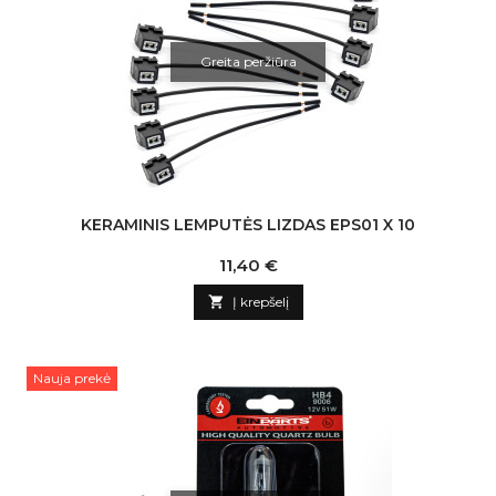
Greita peržiūra
KERAMINIS LEMPUTĖS LIZDAS EPS01 X 10
Kaina
11,40 €

Į krepšelį
Nauja prekė