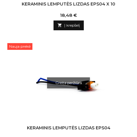
KERAMINIS LEMPUTĖS LIZDAS EPS04 X 10
Kaina
18,48 €

Į krepšelį
Nauja prekė
Greita peržiūra
KERAMINIS LEMPUTĖS LIZDAS EPS04