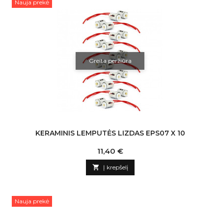
Nauja prekė
Greita peržiūra
KERAMINIS LEMPUTĖS LIZDAS EPS07 X 10
Kaina
11,40 €

Į krepšelį
Nauja prekė