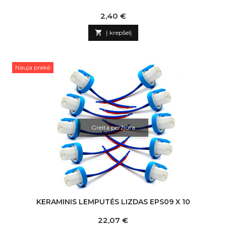
Kaina
2,40 €

Į krepšelį
Nauja prekė
Greita peržiūra
KERAMINIS LEMPUTĖS LIZDAS EPS09 X 10
Kaina
22,07 €