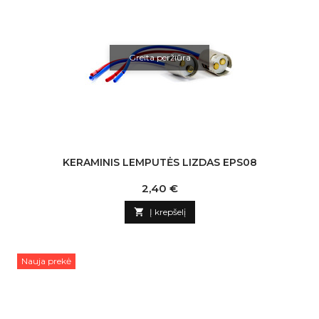
Greita peržiūra
KERAMINIS LEMPUTĖS LIZDAS EPS08
Kaina
2,40 €

Į krepšelį
Nauja prekė