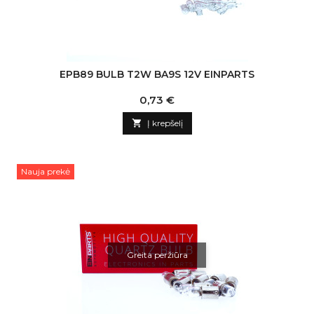
EPB89 BULB T2W BA9S 12V EINPARTS
Kaina
0,73 €

Į krepšelį
Nauja prekė
Greita peržiūra