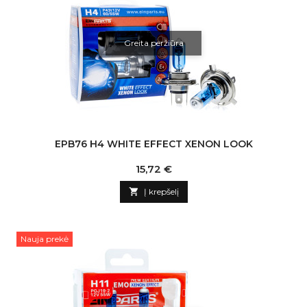
Greita peržiūra
EPB76 H4 WHITE EFFECT XENON LOOK
Kaina
15,72 €

Į krepšelį
Nauja prekė