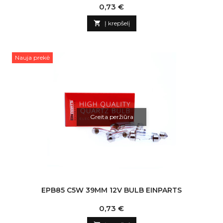
Kaina
0,73 €

Į krepšelį
Nauja prekė
Greita peržiūra
EPB85 C5W 39MM 12V BULB EINPARTS
Kaina
0,73 €