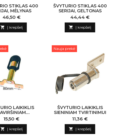
RIO STIKLAS 400
ŠVYTURIO STIKLAS 400
IJAI, MĖLYNAS
SERIJAI, GELTONAS
Kaina
Kaina
46,50 €
44,44 €

Į krepšelį

Į krepšelį
rekė
Nauja prekė
URIO LAIKIKLIS
ŠVYTURIO LAIKIKLIS
AVIRŠINIAM
SIENINIAM TVIRTINIMUI
TVIRTINIMUI
Kaina
Kaina
15,50 €
11,36 €

Į krepšelį

Į krepšelį