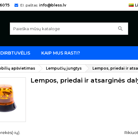
66075
El. paštas:
info@bless.lv
L
search
DIRBTUVĖLIS
KAIP MUS RASTI?
bilių apšvietimas
Lempučių jungtys
Lempos, priedai ir ats
Lempos, priedai ir atsarginės dal
rekės(-ių).
Rikiuot