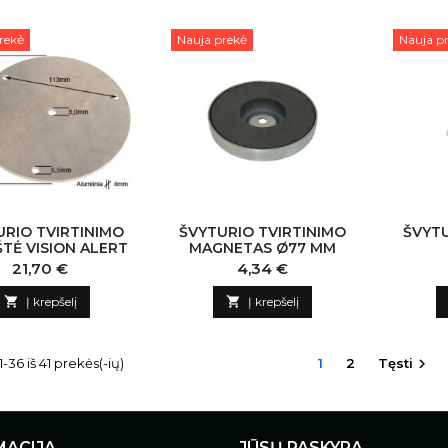
rekė
Nauja prekė
Nauja p
URIO TVIRTINIMO
ŠVYTURIO TVIRTINIMO
ŠVYTU
TĖ VISION ALERT
MAGNETAS Ø77 MM
Kaina
Kaina
21,70 €
4,34 €

Į krepšelį

Į krepšelį
36 iš 41 prekės(-ių)
1
2
Tęsti

MACIJA
JŪSŲ PASKYRA