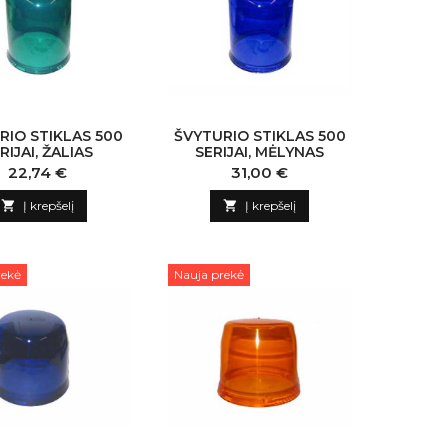
RIO STIKLAS 500
ŠVYTURIO STIKLAS 500
RIJAI, ŽALIAS
SERIJAI, MĖLYNAS
Kaina
Kaina
22,74 €
31,00 €

Į krepšelį

Į krepšelį
rekė
Nauja prekė