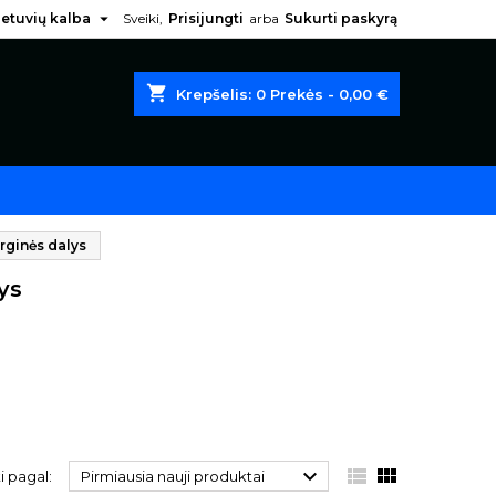

ietuvių kalba
Sveiki,
Prisijungti
arba
Sukurti paskyrą
shopping_cart
Krepšelis:
0
Prekės - 0,00 €
arginės dalys
ys



i pagal:
Pirmiausia nauji produktai