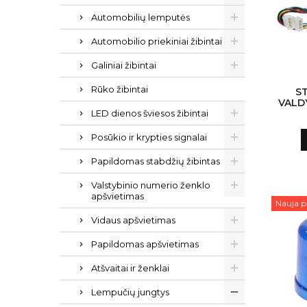
Automobilių lemputės
Automobilio priekiniai žibintai
Galiniai žibintai
Rūko žibintai
S
VALD
LED dienos šviesos žibintai
30
Posūkio ir krypties signalai
Papildomas stabdžių žibintas
Valstybinio numerio ženklo
apšvietimas
Nauja p
Vidaus apšvietimas
Papildomas apšvietimas
Atšvaitai ir ženklai
Lempučių jungtys