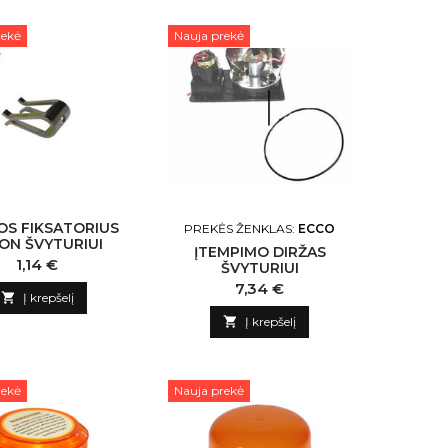
rekė
Nauja prekė
OS FIKSATORIUS
PREKĖS ŽENKLAS:
ECCO
ION ŠVYTURIUI
ĮTEMPIMO DIRŽAS
Kaina
1,14 €
ŠVYTURIUI
Kaina
7,34 €

Į krepšelį

Į krepšelį
rekė
Nauja prekė