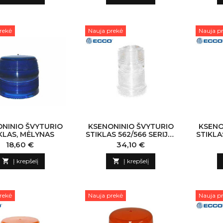
rekė
Nauja prekė
Nauja p
NINIO ŠVYTURIO
KSENONINIO ŠVYTURIO
KSENO
KLAS, MĖLYNAS
STIKLAS 562/566 SERIJAI,
STIKLAS
SKAIDRUS
Kaina
Kaina
18,60 €
34,10 €

Į krepšelį

Į krepšelį
rekė
Nauja prekė
Nauja p