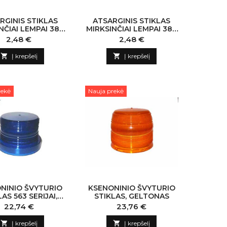
RGINIS STIKLAS
ATSARGINIS STIKLAS
NČIAI LEMPAI 380
MIRKSINČIAI LEMPAI 380
IJAI, GELTONAS
SERIJAI, SKAIDRUS
Kaina
Kaina
2,48 €
2,48 €
110X100MM
110X100MM

Į krepšelį

Į krepšelį
rekė
Nauja prekė
NINIO ŠVYTURIO
KSENONINIO ŠVYTURIO
AS 563 SERIJAI,
STIKLAS, GELTONAS
MĖLYNAS
Kaina
Kaina
22,74 €
23,76 €

Į krepšelį

Į krepšelį