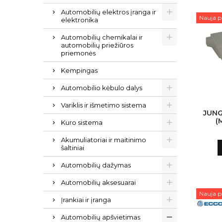
Automobilių elektros įranga ir
Nauja p
elektronika
Automobilių chemikalai ir
automobilių priežiūros
priemonės
Kempingas
Automobilio kėbulo dalys
Variklis ir išmetimo sistema
JUNG
(
Kuro sistema
S
Akumuliatoriai ir maitinimo
šaltiniai
Automobilių dažymas
Automobilių aksesuarai
Nauja p
Įrankiai ir įranga
Automobilių apšvietimas