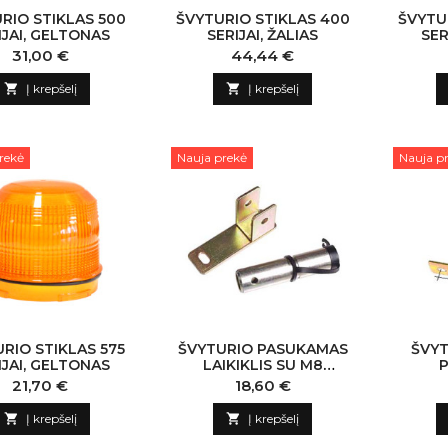
RIO STIKLAS 500
ŠVYTURIO STIKLAS 400
ŠVYTU
IJAI, GELTONAS
SERIJAI, ŽALIAS
SER
Kaina
Kaina
31,00 €
44,44 €

Į krepšelį

Į krepšelį
rekė
Nauja prekė
Nauja p
RIO STIKLAS 575
ŠVYTURIO PASUKAMAS
ŠVYT
IJAI, GELTONAS
LAIKIKLIS SU M8
P
SKYLUTE, DIN
Kaina
Kaina
21,70 €
18,60 €

Į krepšelį

Į krepšelį