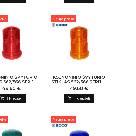
rekė
Nauja prekė
NINIO ŠVYTURIO
KSENONINIO ŠVYTURIO
 562/566 SERIJAI,
STIKLAS 562/566 SERIJAI,
RAUDONAS
GELTONAS
Kaina
Kaina
49,60 €
49,60 €

Į krepšelį

Į krepšelį
rekė
Nauja prekė