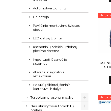
Automotive Lighting
Nauja p
Gelbėtojai
Paviršinio montavimo šviesos
diodai
LED gatvių žibintai
Ksenoninių priekinių žibintų
plovimo sistema
Importuoti iš sandėlio
KSENO
sistemos
STI
Atšvaitai ir signaliniai
reflektoriai
Posūkių žibintai, šoniniai
kartotuvai ir dalys
Nauja p
Turbokompresoriai ir dalys
Nesuskirstytos automobilių
prekės