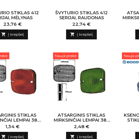
RIO STIKLAS 412
ŠVYTURIO STIKLAS 412
ATSA
IJAI, MĖLYNAS
SERIJAI, RAUDONAS
MIRKSI
SER
Kaina
Kaina
23,76 €
22,74 €

Į krepšelį

Į krepšelį
rekė
Nauja prekė
Nauja p
RGINIS STIKLAS
ATSARGINIS STIKLAS
KSENO
NČIAI LEMPAI 380
MIRKSINČIAI LEMPAI 380
STIKL
IJAI, RAUDONAS
SERIJAI, ŽALIAS
Kaina
Kaina
1,34 €
2,48 €
110X100MM
110X100MM

Į krepšelį

Į krepšelį