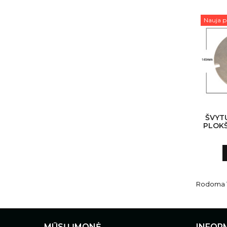
Nauja p
ŠVYT
PLOKŠ
Rodoma 1-
MŪSŲ ĮMONĖ
INFOR