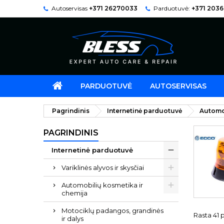
Autoservisas
+371 26270033
Parduotuvė:
+371 203
PARDUOTUVĖ
AUTOSERVISAS
Pagrindinis
Internetinė parduotuvė
Automo
PAGRINDINIS
Internetinė parduotuvė
Variklinės alyvos ir skysčiai
Automobilių kosmetika ir
chemija
Motociklų padangos, grandinės
Rasta 41 p
ir dalys