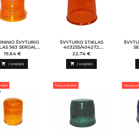
NINIO ŠVYTURIO
ŠVYTURIO STIKLAS
ŠVYTU
LAS 563 SERIJAI,
403255/404272,
SE
GELTONAS
GELTONAS
Kaina
Kaina
19,64 €
22,74 €

Į krepšelį

Į krepšelį
rekė
Nauja prekė
Nauja p