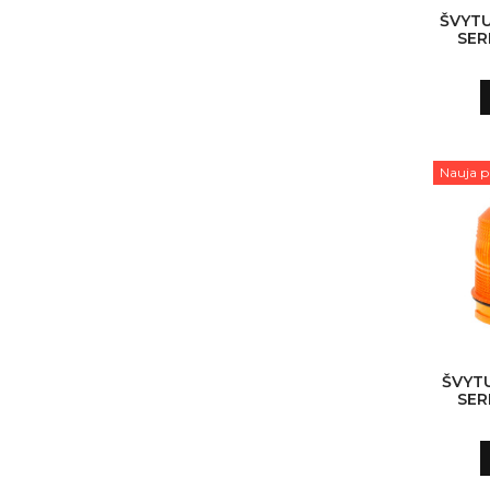
ŠVYTU
SER
Nauja p
ŠVYTU
SER