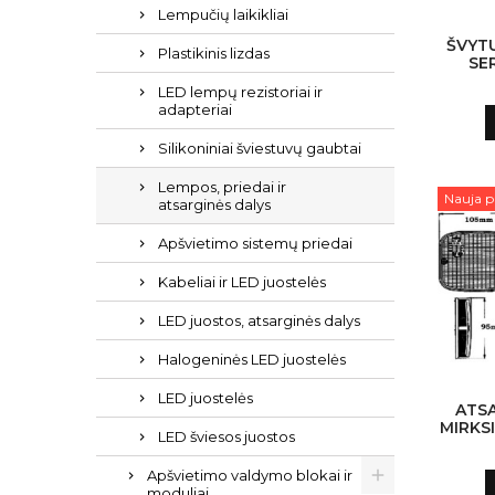
Lempučių laikikliai
ŠVYTU
Plastikinis lizdas
SER
LED lempų rezistoriai ir
adapteriai
Silikoniniai šviestuvų gaubtai
Lempos, priedai ir
Nauja p
atsarginės dalys
Apšvietimo sistemų priedai
Kabeliai ir LED juostelės
LED juostos, atsarginės dalys
Halogeninės LED juostelės
LED juostelės
ATSA
MIRKSI
LED šviesos juostos
SER
Apšvietimo valdymo blokai ir
moduliai