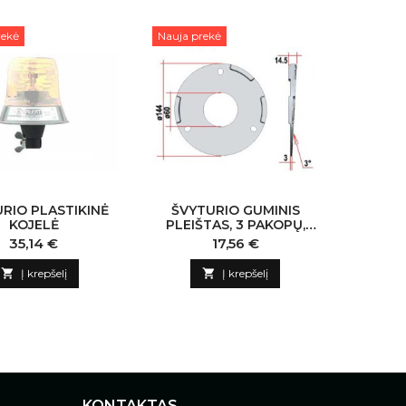
rekė
Nauja prekė
RIO PLASTIKINĖ
ŠVYTURIO GUMINIS
KOJELĖ
PLEIŠTAS, 3 PAKOPŲ,
JUODAS
Kaina
Kaina
35,14 €
17,56 €

Į krepšelį

Į krepšelį
KONTAKTAS