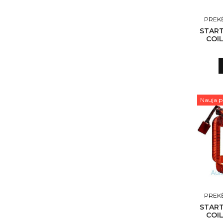
PREKĖ
START
COIL
NLP18
Nauja p
PREKĖ
START
COIL