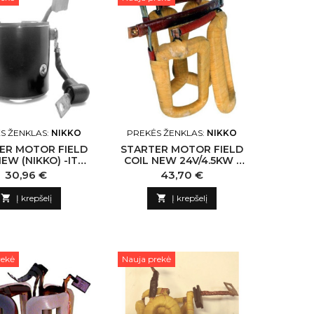
S ŽENKLAS:
NIKKO
PREKĖS ŽENKLAS:
NIKKO
ER MOTOR FIELD
STARTER MOTOR FIELD
NEW (NIKKO) -ITO
COIL NEW 24V/4.5KW -
049 NIKKO-CN
ITO N132530 NIKKO-CN
Kaina
Kaina
30,96 €
43,70 €

Į krepšelį

Į krepšelį
rekė
Nauja prekė