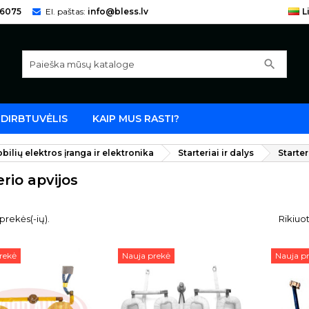
66075
El. paštas:
info@bless.lv
L
search
DIRBTUVĖLIS
KAIP MUS RASTI?
ilių elektros įranga ir elektronika
Starteriai ir dalys
Starter
erio apvijos
prekės(-ių).
Rikiuot
rekė
Nauja prekė
Nauja p