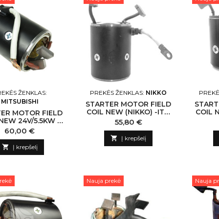
EKĖS ŽENKLAS:
PREKĖS ŽENKLAS:
NIKKO
PREKĖ
MITSUBISHI
STARTER MOTOR FIELD
START
COIL NEW (NIKKO) -ITO
COIL 
ER MOTOR FIELD
CM3023 NIKKO-CN
CM3
NEW 24V/5.5KW -
Kaina
55,80 €
5026 MITSUBISHI-
Kaina
60,00 €
CN

Į krepšelį

Į krepšelį
rekė
Nauja prekė
Nauja p