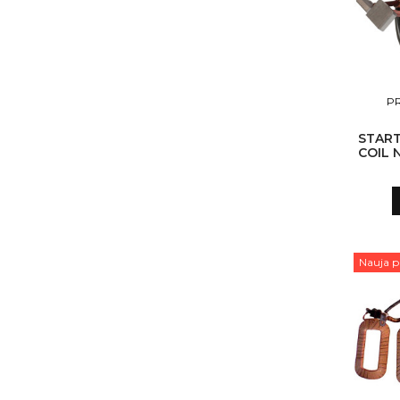
PR
START
COIL 
CN)
M
Nauja p