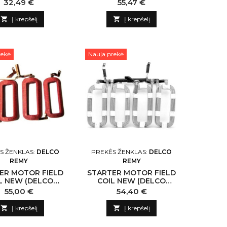
35101 HITACHI-CN
NLP18 N138676 DENSO-
Kaina
Kaina
32,49 €
55,47 €
CN

Į krepšelį

Į krepšelį
rekė
Nauja prekė
S ŽENKLAS:
DELCO
PREKĖS ŽENKLAS:
DELCO
REMY
REMY
ER MOTOR FIELD
STARTER MOTOR FIELD
L NEW (DELCO
COIL NEW (DELCO
 -NLP18 N130495
REMY) -ITO N232864
Kaina
Kaina
55,00 €
54,40 €
LCO REMY-CN
DELCO REMY-CN

Į krepšelį

Į krepšelį