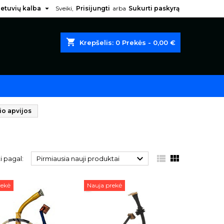

ietuvių kalba
Sveiki,
Prisijungti
arba
Sukurti paskyrą
shopping_cart
Krepšelis:
0
Prekės - 0,00 €
io apvijos



i pagal:
Pirmiausia nauji produktai
rekė
Nauja prekė