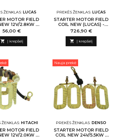
S ŽENKLAS:
LUCAS
PREKĖS ŽENKLAS:
LUCAS
ER MOTOR FIELD
STARTER MOTOR FIELD
NEW 12V/2.8KW -
COIL NEW (LUCAS) -
 N130213 LUCAS-
NLP18 N132403 LUCAS-
Kaina
Kaina
56,00 €
726,90 €
CN
CN

Į krepšelį

Į krepšelį
rekė
Nauja prekė
 ŽENKLAS:
HITACHI
PREKĖS ŽENKLAS:
DENSO
ER MOTOR FIELD
STARTER MOTOR FIELD
NEW 12V/2.0KW -
COIL NEW 24V/5.5KW -