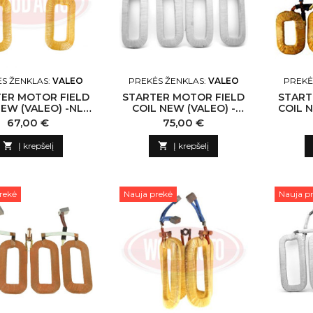
S ŽENKLAS:
VALEO
PREKĖS ŽENKLAS:
VALEO
PREKĖ
ER MOTOR FIELD
STARTER MOTOR FIELD
START
NEW (VALEO) -NLP
COIL NEW (VALEO) -
COIL N
2960 VALEO-CN
NLP18 N132957 VALEO-
LVH N
Kaina
Kaina
67,00 €
75,00 €
CN

Į krepšelį

Į krepšelį
rekė
Nauja prekė
Nauja p