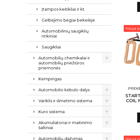
Įtampos keitikliai ir kt.
Gelbėjimo bėgiai bekelėje
Nauja p
Automobilinių saugiklių
rinkiniai
Saugikliai
Automobilių chemikalai ir
automobilių priežiūros
priemonės
Kempingas
PREKĖ
Automobilio kėbulo dalys
START
COIL 
Variklis ir išmetimo sistema
N13
Kuro sistema
Akumuliatoriai ir maitinimo
šaltiniai
Automobilių dažymas
Nauja p