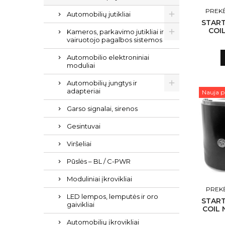
PREKĖ
Automobilių jutikliai
START
COI
Kameros, parkavimo jutikliai ir
N23
vairuotojo pagalbos sistemos
Automobilio elektroniniai
moduliai
Automobilių jungtys ir
adapteriai
Nauja p
Garso signalai, sirenos
Gesintuvai
Viršeliai
Pūslės – BL / C-PWR
Moduliniai įkrovikliai
PREKĖ
LED lempos, lemputės ir oro
START
gaivikliai
COIL 
N23
Automobilių įkrovikliai