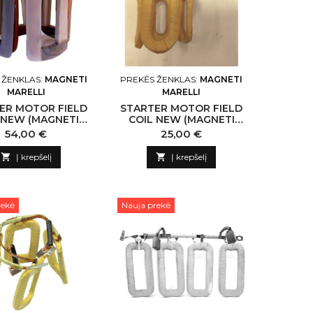
 ŽENKLAS:
MAGNETI
PREKĖS ŽENKLAS:
MAGNETI
MARELLI
MARELLI
ER MOTOR FIELD
STARTER MOTOR FIELD
 NEW (MAGNETI
COIL NEW (MAGNETI
ELLI) -NLP18
MARELLI) -NLP18
Kaina
Kaina
54,00 €
25,00 €
3595 MAGNETI
N135621 MAGNETI
MARELLI-CN
MARELLI-CN

Į krepšelį

Į krepšelį
rekė
Nauja prekė