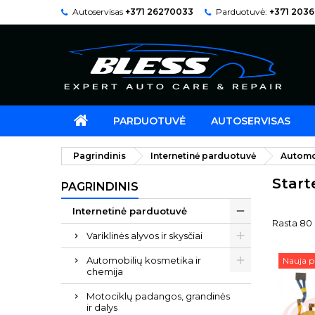
Autoservisas
+371 26270033
Parduotuvė:
+371 203
PARDUOTUVĖ
AUTOSERVISAS
Pagrindinis
Internetinė parduotuvė
Automob
Start
PAGRINDINIS
Internetinė parduotuvė
Rasta 80 
Variklinės alyvos ir skysčiai
Automobilių kosmetika ir
Nauja p
chemija
Motociklų padangos, grandinės
ir dalys