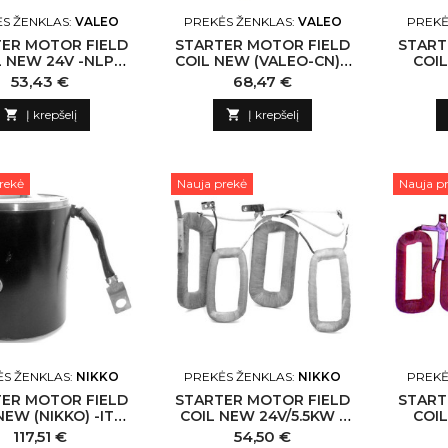
S ŽENKLAS:
VALEO
PREKĖS ŽENKLAS:
VALEO
PREKĖ
ER MOTOR FIELD
STARTER MOTOR FIELD
START
L NEW 24V -NLP
COIL NEW (VALEO-CN) -
COIL
0733 VALEO-CN
NLP18 N137957 VALEO-
NLP18
Kaina
Kaina
53,43 €
68,47 €
CN

Į krepšelį

Į krepšelį
rekė
Nauja prekė
Nauja p
S ŽENKLAS:
NIKKO
PREKĖS ŽENKLAS:
NIKKO
PREKĖ
ER MOTOR FIELD
STARTER MOTOR FIELD
START
NEW (NIKKO) -ITO
COIL NEW 24V/5.5KW -
COIL
5751 NIKKO-CN
NLP18 N133392 NIKKO-
NLP18
Kaina
Kaina
117,51 €
54,50 €
CN