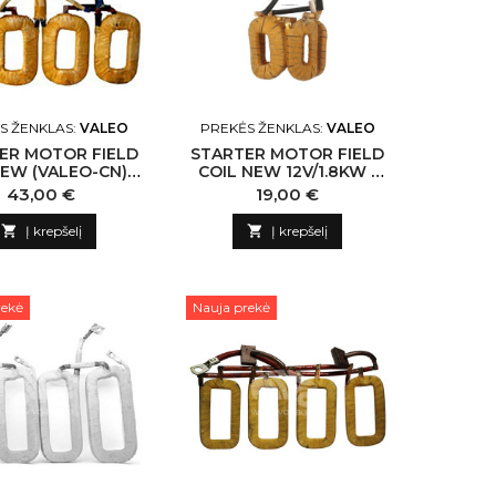
S ŽENKLAS:
VALEO
PREKĖS ŽENKLAS:
VALEO
ER MOTOR FIELD
STARTER MOTOR FIELD
EW (VALEO-CN) -
COIL NEW 12V/1.8KW -
233853 VALEO-CN
NLP18 N138857 VALEO-
Kaina
Kaina
43,00 €
19,00 €
CN

Į krepšelį

Į krepšelį
rekė
Nauja prekė