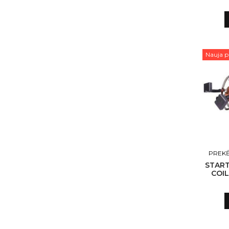
NLP18
Nauja p
PREKĖ
START
COIL
NLP18