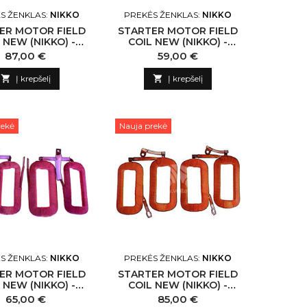
S ŽENKLAS:
NIKKO
PREKĖS ŽENKLAS:
NIKKO
ER MOTOR FIELD
STARTER MOTOR FIELD
 NEW (NIKKO) -
COIL NEW (NIKKO) -
 N132533 NIKKO-
NLP18 N135702 NIKKO-
Kaina
Kaina
87,00 €
59,00 €
CN
CN

Į krepšelį

Į krepšelį
rekė
Nauja prekė
S ŽENKLAS:
NIKKO
PREKĖS ŽENKLAS:
NIKKO
ER MOTOR FIELD
STARTER MOTOR FIELD
 NEW (NIKKO) -
COIL NEW (NIKKO) -
 N135669 NIKKO-
NLP18 N132532 NIKKO-
Kaina
Kaina
65,00 €
85,00 €
CN
CN