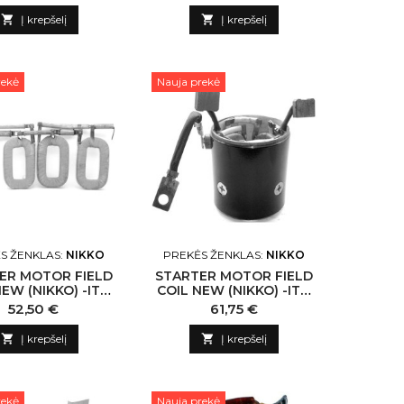

Į krepšelį

Į krepšelį
rekė
Nauja prekė
S ŽENKLAS:
NIKKO
PREKĖS ŽENKLAS:
NIKKO
ER MOTOR FIELD
STARTER MOTOR FIELD
NEW (NIKKO) -ITO
COIL NEW (NIKKO) -ITO
2531 NIKKO-CN
CM3056 NIKKO-CN
Kaina
Kaina
52,50 €
61,75 €

Į krepšelį

Į krepšelį
rekė
Nauja prekė