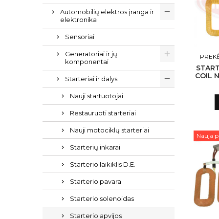
Automobilių elektros įranga ir
elektronika
Sensoriai
Generatoriai ir jų
PREKĖ
komponentai
START
COIL 
Starteriai ir dalys
N13
Nauji startuotojai
Restauruoti starteriai
Nauji motociklų starteriai
Nauja p
Starterių inkarai
Starterio laikiklis D.E.
Starterio pavara
Starterio solenoidas
Starterio apvijos