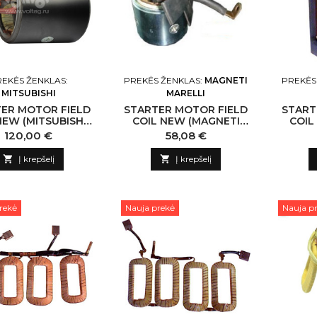
EKĖS ŽENKLAS:
PREKĖS ŽENKLAS:
MAGNETI
PREKĖS
MITSUBISHI
MARELLI
ER MOTOR FIELD
STARTER MOTOR FIELD
START
NEW (MITSUBISHI-
COIL NEW (MAGNETI
COIL
 -DKC N237832
MARELLI) -PLA N139625
MAR
Kaina
Kaina
120,00 €
58,08 €
ITSUBISHI-CN
MAGNETI MARELLI-CN
N13

Į krepšelį

Į krepšelį
rekė
Nauja prekė
Nauja p