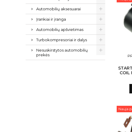
Automobilių aksesuarai
Įrankiai ir įranga
Automobilių apšvietimas
Turbokompresoriai ir dalys
Nesuskirstytos automobilių
prekės
PR
START
COIL 
PLA SF
Nauja p