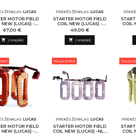
S ŽENKLAS:
LUCAS
PREKĖS ŽENKLAS:
LUCAS
PREKĖ
ER MOTOR FIELD
STARTER MOTOR FIELD
START
 NEW (LUCAS) -
COIL NEW (LUCAS) -
COIL 
 N130882 LUCAS-
NLP18 N130196 LUCAS-
NLP18
Kaina
Kaina
67,00 €
49,00 €
CN
CN

Į krepšelį

Į krepšelį
rekė
Nauja prekė
Nauja p
S ŽENKLAS:
LUCAS
PREKĖS ŽENKLAS:
LUCAS
PREKĖS
ER MOTOR FIELD
STARTER MOTOR FIELD
START
 NEW (LUCAS) -
COIL NEW (LUCAS) -NLP
COIL 