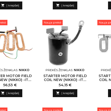

Į krepšelį

Į krepšelį
rekė
Nauja prekė
Nauja p
S ŽENKLAS:
NIKKO
PREKĖS ŽENKLAS:
NIKKO
PREKĖ
ER MOTOR FIELD
STARTER MOTOR FIELD
START
NEW (NIKKO) -ITO
COIL NEW (NIKKO) -ITO
COIL 
2529 NIKKO-CN
N134972 NIKKO-CN
N13
Kaina
Kaina
56,53 €
54,15 €

Į krepšelį

Į krepšelį
rekė
Nauja prekė
Nauja p