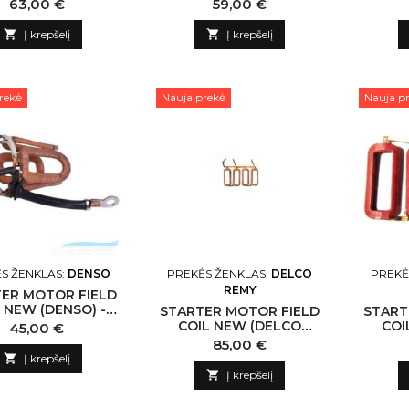
 N132400 LUCAS-
N130209 LUCAS-CN
PLA N1
Kaina
Kaina
63,00 €
59,00 €
CN

Į krepšelį

Į krepšelį
rekė
Nauja prekė
Nauja p
S ŽENKLAS:
DENSO
PREKĖS ŽENKLAS:
DELCO
PREKĖ
REMY
ER MOTOR FIELD
 NEW (DENSO) -
STARTER MOTOR FIELD
START
 N135751 DENSO-
COIL NEW (DELCO
COI
Kaina
45,00 €
CN
REMY) -NLP18 N232871
REMY)
Kaina
85,00 €
DELCO REMY-CN
DE

Į krepšelį

Į krepšelį