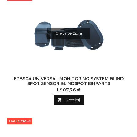
Greita peržiūra
EPBS04 UNIVERSAL MONITORING SYSTEM BLIND
SPOT SENSOR BLINDSPOT EINPARTS
Kaina
1 907,76 €

Į krepšelį
Nauja prekė