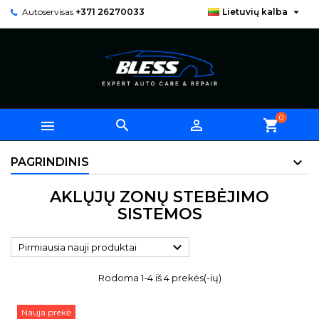

Autoservisas
+371 26270033
Lietuvių kalba
0



shopping_cart
PAGRINDINIS
AKLŲJŲ ZONŲ STEBĖJIMO
SISTEMOS

Pirmiausia nauji produktai
Rodoma 1-4 iš 4 prekės(-ių)
Nauja prekė