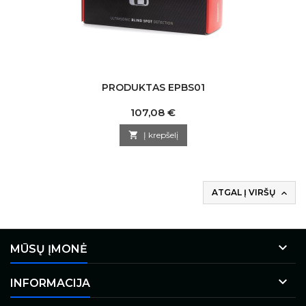
PRODUKTAS EPBS01
Kaina
107,08 €

Į krepšelį
ATGAL Į VIRŠŲ


MŪSŲ ĮMONĖ

INFORMACIJA