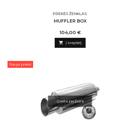
PREKĖS ŽENKLAS:
MUFFLER BOX
Kaina
104,00 €

Į krepšelį
Nauja prekė
Greita peržiūra