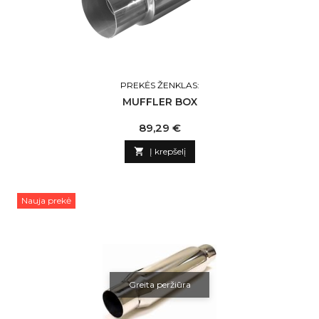
PREKĖS ŽENKLAS:
MUFFLER BOX
Kaina
89,29 €

Į krepšelį
Nauja prekė
Greita peržiūra