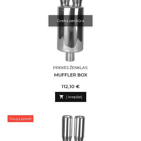
Greita peržiūra
PREKĖS ŽENKLAS:
MUFFLER BOX
Kaina
112,10 €

Į krepšelį
Nauja prekė