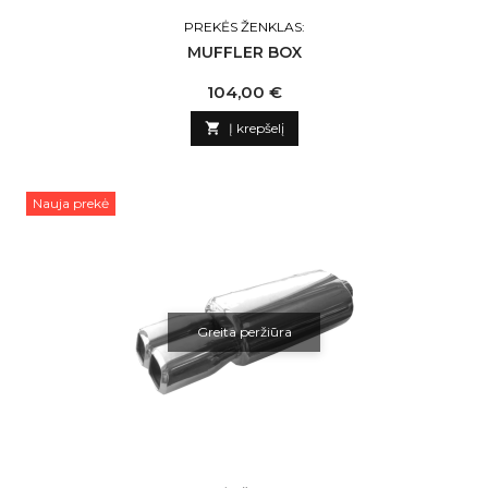
PREKĖS ŽENKLAS:
MUFFLER BOX
Kaina
104,00 €

Į krepšelį
Nauja prekė
Greita peržiūra