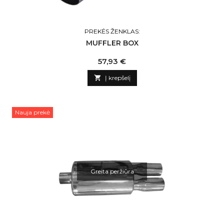
PREKĖS ŽENKLAS:
MUFFLER BOX
Kaina
57,93 €

Į krepšelį
Nauja prekė
Greita peržiūra