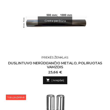
Greita peržiūra
PREKĖS ŽENKLAS:
DUSLINTUVO NERŪDIJANČIO METALO, POLIRUOTAS
VAMZDIS
Kaina
25,66 €

Į krepšelį
Nauja prekė