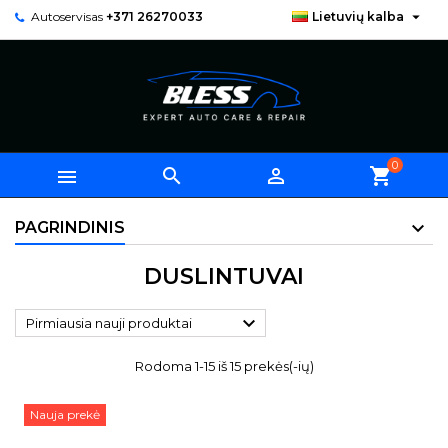

Autoservisas
+371 26270033
Lietuvių kalba
0



shopping_cart
PAGRINDINIS
DUSLINTUVAI

Pirmiausia nauji produktai
Rodoma 1-15 iš 15 prekės(-ių)
Nauja prekė