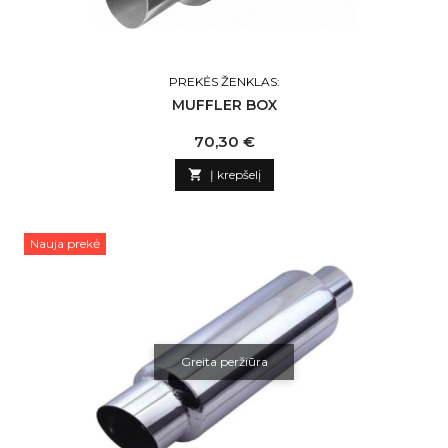
PREKĖS ŽENKLAS:
MUFFLER BOX
Kaina
70,30 €

Į krepšelį
Nauja prekė
Greita peržiūra