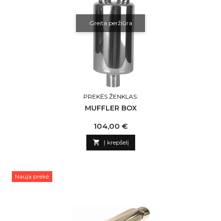
Greita peržiūra
PREKĖS ŽENKLAS:
MUFFLER BOX
Kaina
104,00 €

Į krepšelį
Nauja prekė