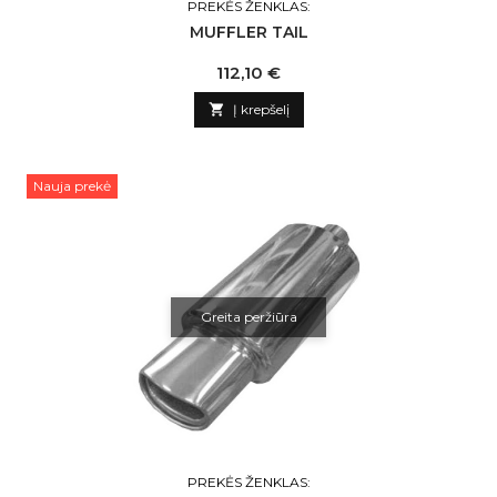
PREKĖS ŽENKLAS:
MUFFLER TAIL
Kaina
112,10 €

Į krepšelį
Nauja prekė
Greita peržiūra
PREKĖS ŽENKLAS: