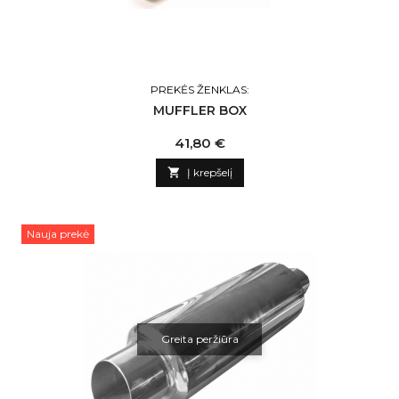
PREKĖS ŽENKLAS:
MUFFLER BOX
Kaina
41,80 €

Į krepšelį
Nauja prekė
Greita peržiūra