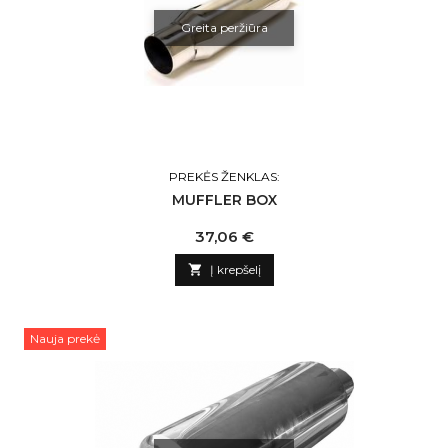
Greita peržiūra
PREKĖS ŽENKLAS:
MUFFLER BOX
Kaina
37,06 €

Į krepšelį
Nauja prekė