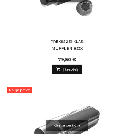
PREKĖS ŽENKLAS:
MUFFLER BOX
Kaina
79,80 €

Į krepšelį
Nauja prekė
Greita peržiūra