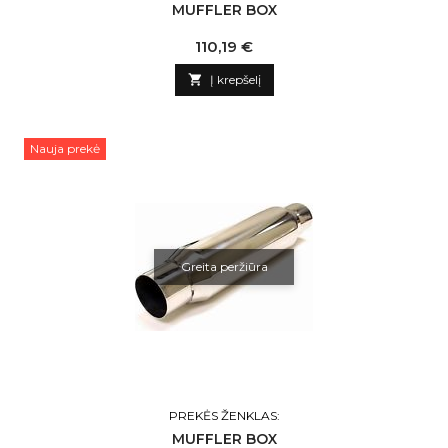
MUFFLER BOX
Kaina
110,19 €

Į krepšelį
Nauja prekė
Greita peržiūra
PREKĖS ŽENKLAS:
MUFFLER BOX