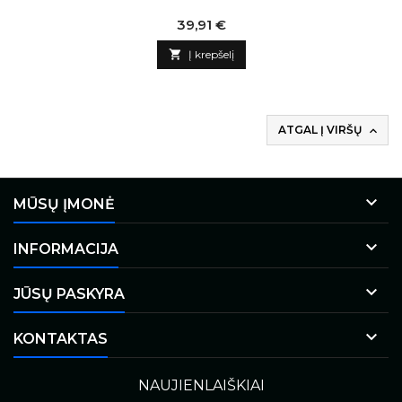
Kaina
39,91 €

Į krepšelį
ATGAL Į VIRŠŲ


MŪSŲ ĮMONĖ

INFORMACIJA

JŪSŲ PASKYRA

KONTAKTAS
NAUJIENLAIŠKIAI