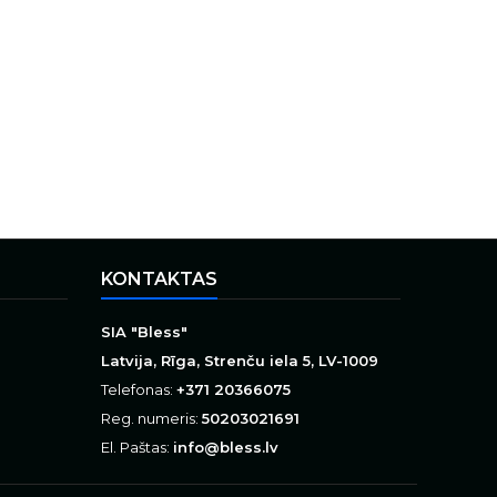
KONTAKTAS
SIA "Bless"
Latvija, Rīga, Strenču iela 5, LV-1009
Telefonas:
+371 20366075
Reg. numeris:
50203021691
El. Paštas:
info@bless.lv