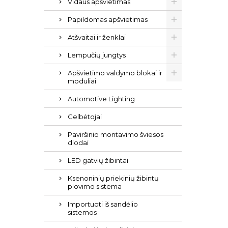
Vidaus apšvietimas
Papildomas apšvietimas
Atšvaitai ir ženklai
Lempučių jungtys
Apšvietimo valdymo blokai ir
moduliai
Automotive Lighting
Gelbėtojai
Paviršinio montavimo šviesos
diodai
LED gatvių žibintai
Ksenoninių priekinių žibintų
plovimo sistema
Importuoti iš sandėlio
sistemos