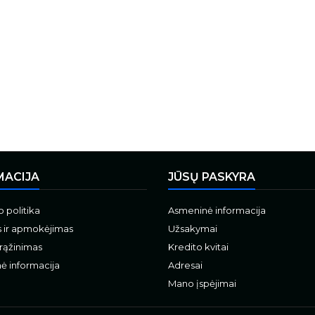
MACIJA
JŪSŲ PASKYRA
 politika
Asmeninė informacija
s ir apmokėjimas
Užsakymai
grąžinimas
Kredito kvitai
ė informacija
Adresai
Mano įspėjimai