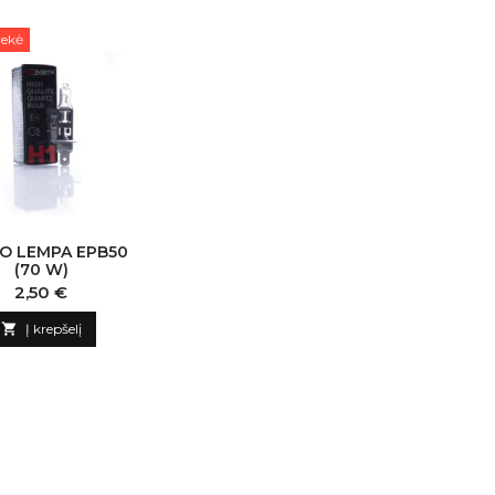
rekė
O LEMPA EPB50
(70 W)
Kaina
2,50 €

Į krepšelį