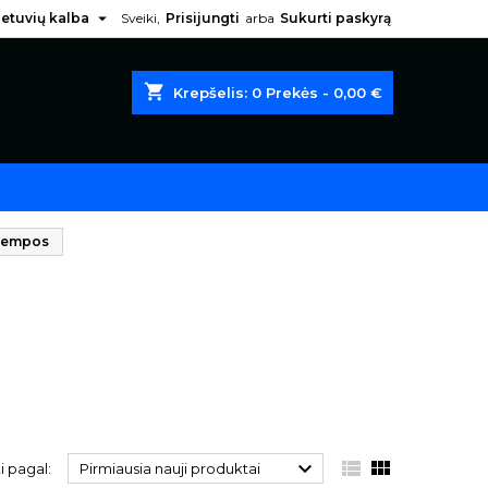

ietuvių kalba
Sveiki,
Prisijungti
arba
Sukurti paskyrą
shopping_cart
Krepšelis:
0
Prekės - 0,00 €
 lempos



i pagal:
Pirmiausia nauji produktai