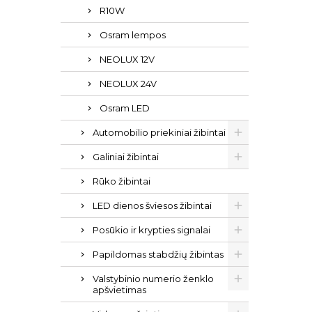
R10W
Osram lempos
NEOLUX 12V
NEOLUX 24V
Osram LED
Automobilio priekiniai žibintai
Galiniai žibintai
Rūko žibintai
LED dienos šviesos žibintai
Posūkio ir krypties signalai
Papildomas stabdžių žibintas
Valstybinio numerio ženklo
apšvietimas