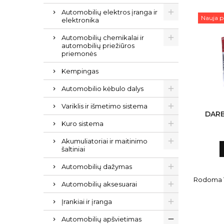
Automobilių elektros įranga ir
Nauja p
elektronika
Automobilių chemikalai ir
automobilių priežiūros
priemonės
Kempingas
Automobilio kėbulo dalys
Variklis ir išmetimo sistema
DARB
Kuro sistema
Akumuliatoriai ir maitinimo
šaltiniai
Automobilių dažymas
Rodoma 1-
Automobilių aksesuarai
Įrankiai ir įranga
Automobilių apšvietimas