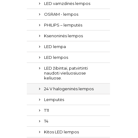
LED vamzdinės lempos
OSRAM - lempos
PHILIPS – lemputės
Ksenoninės lempos
LED lempa
LED lempos
LED žibintai, patvirtinti
naudoti viešuosiuose
keliuose.
24 V halogeninės lempos
Lemputės
T11
T4
Kitos LED lempos