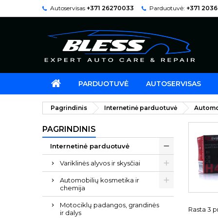
Autoservisas
+371 26270033
Parduotuvė:
+371 203
PARDUOTUVĖ
AUTOSERVISAS
Pagrindinis
Internetinė parduotuvė
Automo
PAGRINDINIS
Internetinė parduotuvė
Variklinės alyvos ir skysčiai
Automobilių kosmetika ir
chemija
Motociklų padangos, grandinės
Rasta 3 p
ir dalys