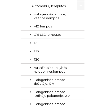
Automobilių lemputės
Halogeninės lempos,
kaitrinės lempos
HID lempos
G18 LED lemputės
T5
T10
T20
Aukščiausios kokybės
halogeninės lempos
Halogeninės lempos
dėžutėje, 12 V
Halogeninės lempos
lizdinėje pakuotėje, 12 V.
Halogeninės lempos