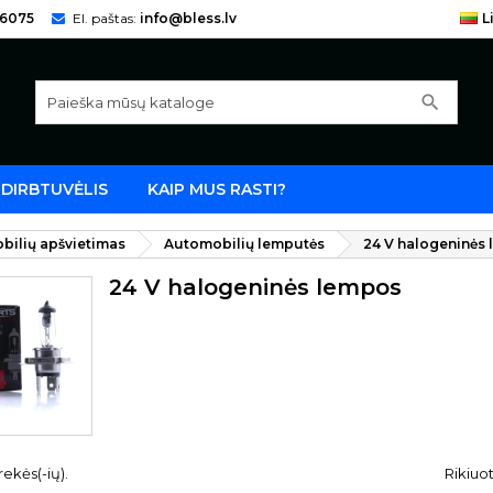
66075
El. paštas:
info@bless.lv
L
search
DIRBTUVĖLIS
KAIP MUS RASTI?
bilių apšvietimas
Automobilių lemputės
24 V halogeninės
24 V halogeninės lempos
rekės(-ių).
Rikiuot