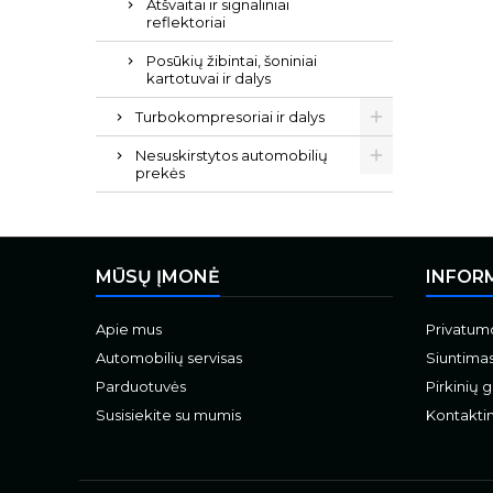
Atšvaitai ir signaliniai
reflektoriai
Posūkių žibintai, šoniniai
kartotuvai ir dalys
Turbokompresoriai ir dalys
Nesuskirstytos automobilių
prekės
MŪSŲ ĮMONĖ
INFOR
Apie mus
Privatumo
Automobilių servisas
Siuntima
Parduotuvės
Pirkinių 
Susisiekite su mumis
Kontaktin