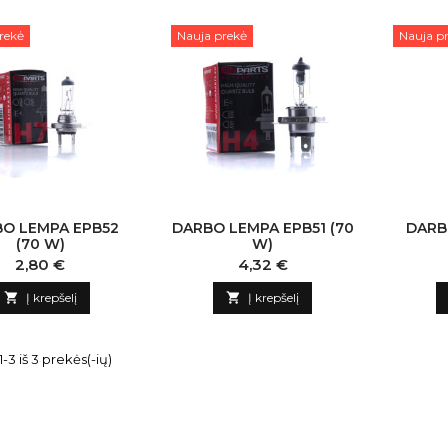
rekė
Nauja prekė
Nauja p
O LEMPA EPB52
DARBO LEMPA EPB51 (70
DARB
(70 W)
W)
Kaina
Kaina
2,80 €
4,32 €

Į krepšelį

Į krepšelį
3 iš 3 prekės(-ių)