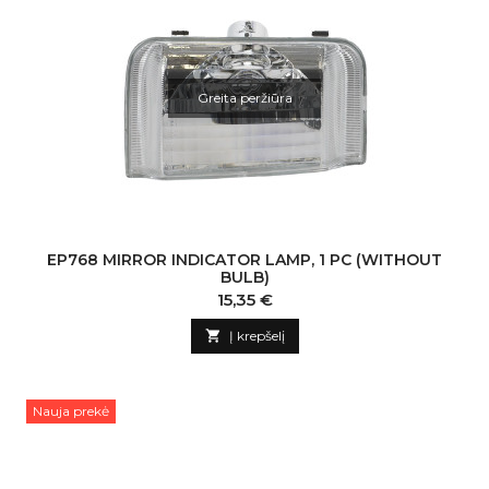
Greita peržiūra
EP768 MIRROR INDICATOR LAMP, 1 PC (WITHOUT
BULB)
Kaina
15,35 €

Į krepšelį
Nauja prekė