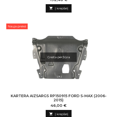

Į krepšelį
Nauja prekė
Greita peržiūra
KARTERA AIZSARGS RP150915 FORD S-MAX (2006-
2015)
Kaina
46,00 €

Į krepšelį