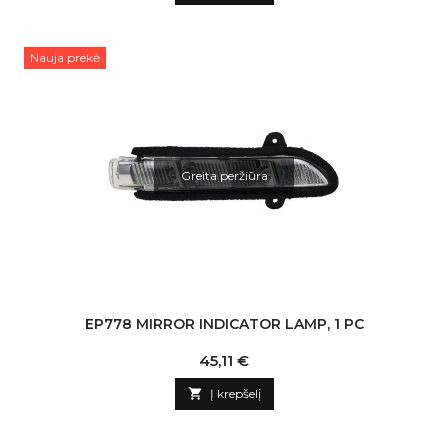
Nauja prekė
Greita peržiūra
EP778 MIRROR INDICATOR LAMP, 1 PC
Kaina
45,11 €

Į krepšelį