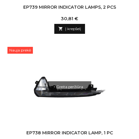
EP739 MIRROR INDICATOR LAMPS, 2 PCS
Kaina
30,81 €

Į krepšelį
Nauja prekė
Greita peržiūra
EP738 MIRROR INDICATOR LAMP, 1 PC