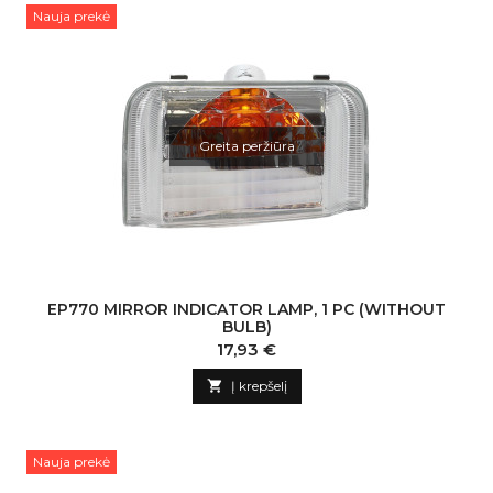
Nauja prekė
Greita peržiūra
EP770 MIRROR INDICATOR LAMP, 1 PC (WITHOUT
BULB)
Kaina
17,93 €

Į krepšelį
Nauja prekė