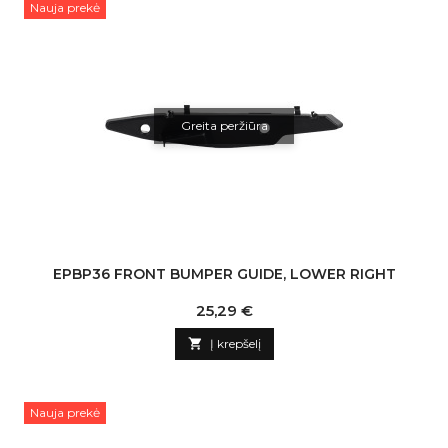
Nauja prekė
Greita peržiūra
EPBP36 FRONT BUMPER GUIDE, LOWER RIGHT
Kaina
25,29 €

Į krepšelį
Nauja prekė