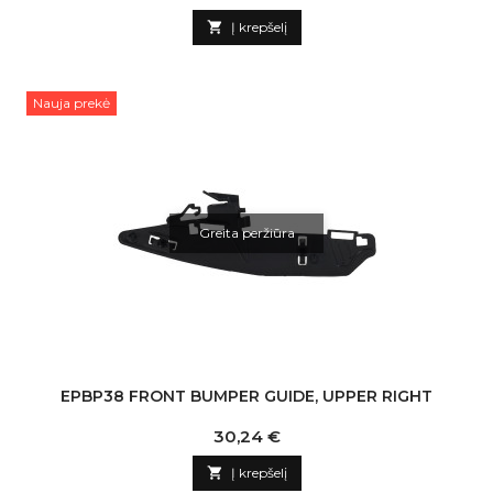

Į krepšelį
Nauja prekė
Greita peržiūra
EPBP38 FRONT BUMPER GUIDE, UPPER RIGHT
Kaina
30,24 €

Į krepšelį