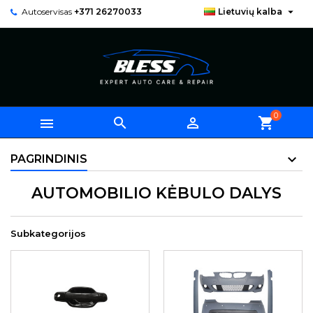

Autoservisas
+371 26270033
Lietuvių kalba
0



shopping_cart
PAGRINDINIS
AUTOMOBILIO KĖBULO DALYS
Subkategorijos