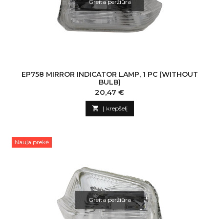
Greita peržiūra
EP758 MIRROR INDICATOR LAMP, 1 PC (WITHOUT
BULB)
Kaina
20,47 €

Į krepšelį
Nauja prekė
Greita peržiūra