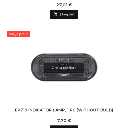
Kaina
27,01 €

Į krepšelį
Nauja prekė
Greita peržiūra
EP719 INDICATOR LAMP, 1 PC (WITHOUT BULB)
Kaina
7,70 €