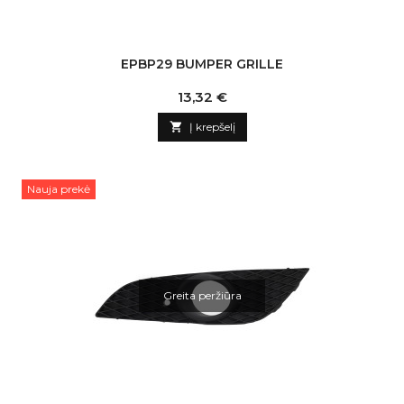
EPBP29 BUMPER GRILLE
Kaina
13,32 €

Į krepšelį
Nauja prekė
Greita peržiūra