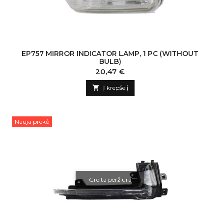
EP757 MIRROR INDICATOR LAMP, 1 PC (WITHOUT
BULB)
Kaina
20,47 €

Į krepšelį
Nauja prekė
Greita peržiūra