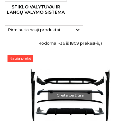
STIKLO VALYTUVAI IR
LANGŲ VALYMO SISTEMA

Pirmiausia nauji produktai
Rodoma 1-36 iš 1809 prekės(-ių)
Nauja prekė
Greita peržiūra