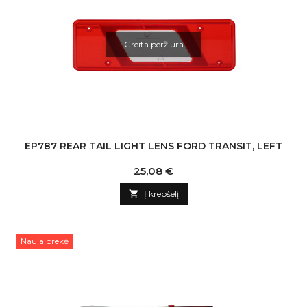
Greita peržiūra
EP787 REAR TAIL LIGHT LENS FORD TRANSIT, LEFT
Kaina
25,08 €

Į krepšelį
Nauja prekė