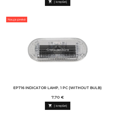

Į krepšelį
Nauja prekė
Greita peržiūra
EP716 INDICATOR LAMP, 1 PC (WITHOUT BULB)
Kaina
7,70 €

Į krepšelį