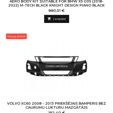
AERO BODY KIT SUITABLE FOR BMW X5 G05 (2018-
2022) M-TECH BLACK KNIGHT DESIGN PIANO BLACK
Kaina
880,51 €

Į krepšelį
Nauja prekė
Greita peržiūra
VOLVO XC60 2008 - 2013 PRIEKŠĒJAIS BAMPERIS BEZ
CAURUMU LUKTURU MAZGĀTĀJS
Kaina
192,40 €