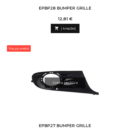
EPBP28 BUMPER GRILLE
Kaina
12,81 €

Į krepšelį
Nauja prekė
Greita peržiūra
EPBP27 BUMPER GRILLE