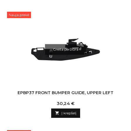
Nauja prekė
Greita peržiūra
EPBP37 FRONT BUMPER GUIDE, UPPER LEFT
Kaina
30,24 €

Į krepšelį