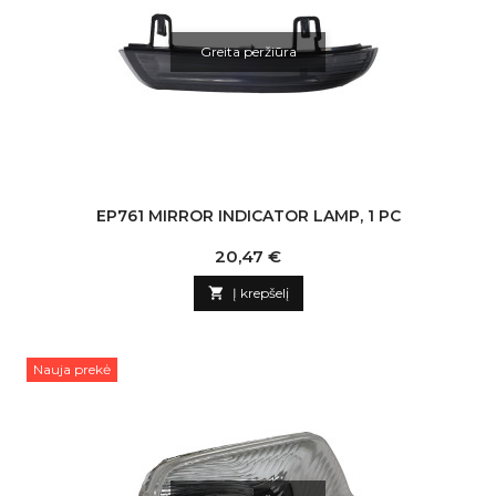
Greita peržiūra
EP761 MIRROR INDICATOR LAMP, 1 PC
Kaina
20,47 €

Į krepšelį
Nauja prekė