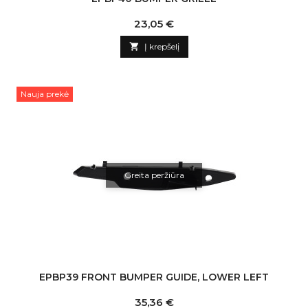
Kaina
23,05 €

Į krepšelį
Nauja prekė
Greita peržiūra
EPBP39 FRONT BUMPER GUIDE, LOWER LEFT
Kaina
35,36 €