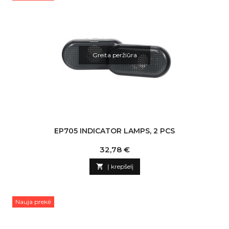
Greita peržiūra
EP705 INDICATOR LAMPS, 2 PCS
Kaina
32,78 €

Į krepšelį
Nauja prekė