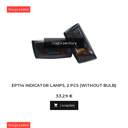
Nauja prekė
Greita peržiūra
EP714 INDICATOR LAMPS, 2 PCS (WITHOUT BULB)
Kaina
33,29 €

Į krepšelį
Nauja prekė