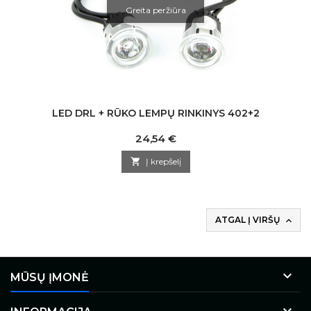
Greita peržiūra
LED DRL + RŪKO LEMPŲ RINKINYS 402+2
Kaina
24,54 €

Į krepšelį
ATGAL Į VIRŠŲ


MŪSŲ ĮMONĖ
