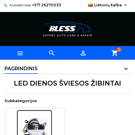

Autoservisas
+371 26270033
Lietuvių kalba
0



shopping_cart
PAGRINDINIS
LED DIENOS ŠVIESOS ŽIBINTAI
Subkategorijos