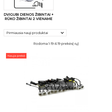
DVIGUBI DIENOS ŽIBINTAI +
RŪKO ŽIBINTAI 2 VIENAME

Pirmiausia nauji produktai
Rodoma 1-19 iš 19 prekės(-ių)
Nauja prekė
Greita peržiūra