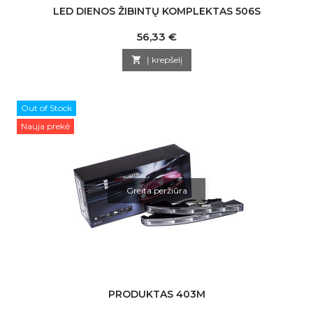
LED DIENOS ŽIBINTŲ KOMPLEKTAS 506S
Kaina
56,33 €

Į krepšelį
Out of Stock
Nauja prekė
Greita peržiūra
PRODUKTAS 403M