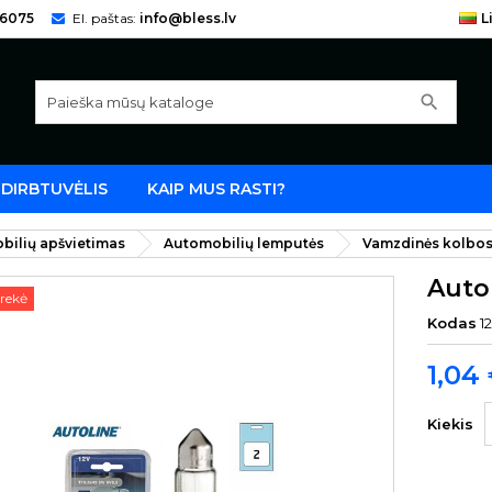
66075
El. paštas:
info@bless.lv
L
search
DIRBTUVĖLIS
KAIP MUS RASTI?
bilių apšvietimas
Automobilių lemputės
Vamzdinės kolbo
Autol
rekė
Kodas
1
1,04
Kiekis