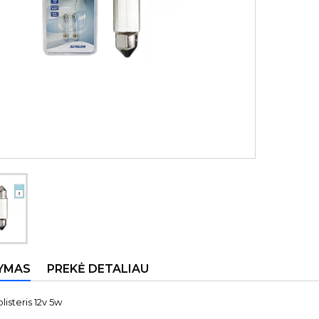
YMAS
PREKĖ DETALIAU
listeris 12v 5w