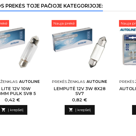
OS PREKĖS TOJE PAČIOJE KATEGORIJOJE:
rekė
Nauja prekė
Nauja p
 ŽENKLAS:
AUTOLINE
PREKĖS ŽENKLAS:
AUTOLINE
PREKĖS 
 LITE 12V 10W
LEMPUTĖ 12V 3W 8X28
AUTOLI
8MM PULK SV8 5
SV7
Kaina
Kaina
0,42 €
0,82 €

Į krepšelį

Į krepšelį