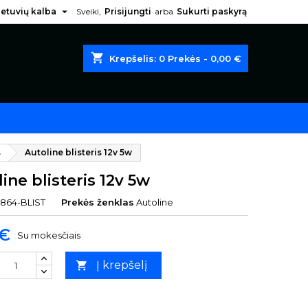

ietuvių kalba
Sveiki,
Prisijungti
arba
Sukurti paskyrą
shopping_cart
Krepšelis:
0
Prekės - 0,00 €
s
Autoline blisteris 12v 5w
ine blisteris 12v 5w
2864-BLIST
Prekės ženklas
Autoline
 €
Su mokesčiais
Į krepšelį
