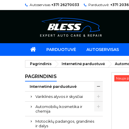
Autoservisas
+371 26270033
Parduotuvė:
+371 203
PARDUOTUVĖ
AUTOSERVISAS
Pagrindinis
Internetinė parduotuvė
Automo
PAGRINDINIS
Nauja p
Internetinė parduotuvė
Variklinės alyvos ir skysčiai
Automobilių kosmetika ir
chemija
Motociklų padangos, grandinės
ir dalys