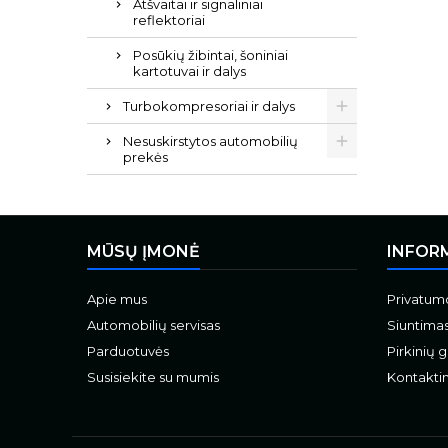
Atšvaitai ir signaliniai
reflektoriai
Posūkių žibintai, šoniniai
kartotuvai ir dalys
Turbokompresoriai ir dalys
Nesuskirstytos automobilių
prekės
MŪSŲ ĮMONĖ
INFOR
Apie mus
Privatumo
Automobilių servisas
Siuntima
Parduotuvės
Pirkinių 
Susisiekite su mumis
Kontaktin