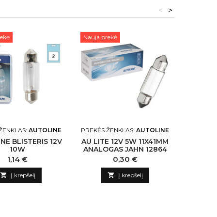
<
>
rekė
Nauja prekė
Nauja pr
ŽENKLAS:
AUTOLINE
PREKĖS ŽENKLAS:
AUTOLINE
PREKĖ
NE BLISTERIS 12V
AU LITE 12V 5W 11X41MM
LEMPUT
10W
ANALOGAS JAHN 12864
Kaina
Kaina
1,14 €
0,30 €

Į krepšelį

Į krepšelį