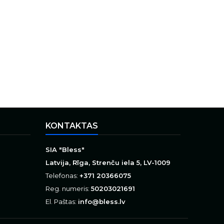
KONTAKTAS
SIA "Bless"
Latvija, Rīga, Strenču iela 5, LV-1009
Telefonas:
+371 20366075
Reg. numeris:
50203021691
El. Paštas:
info@bless.lv