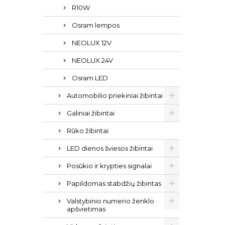
R10W
Osram lempos
NEOLUX 12V
NEOLUX 24V
Osram LED
Automobilio priekiniai žibintai
Galiniai žibintai
Rūko žibintai
LED dienos šviesos žibintai
Posūkio ir krypties signalai
Papildomas stabdžių žibintas
Valstybinio numerio ženklo
apšvietimas