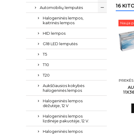
16 KIT
Automobilių lemputės
Halogeninės lempos,
kaitrinės lempos
Nauja p
HID lempos
G18 LED lemputės
T5
T10
T20
PREKĖS
Aukščiausios kokybės
AU
halogeninės lempos
11X3
Halogeninės lempos
dėžutėje, 12 V
Halogeninės lempos
lizdinėje pakuotėje, 12 V.
Halogeninės lempos