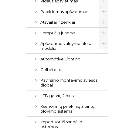
Vidaus apšvietimas
Papildomas apšvietimas
Atšvaitai ir ženklai
Lempučių jungtys
Apšvietimo valdymo blokai ir
moduliai
Automotive Lighting
Gelbėtojai
Paviršinio montavimo šviesos
diodai
LED gatvių žibintai
Ksenoninių priekinių žibintų
plovimo sistema
Importuoti iš sandėlio
sistemos