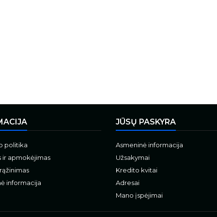
MACIJA
JŪSŲ PASKYRA
 politika
Asmeninė informacija
s ir apmokėjimas
Užsakymai
grąžinimas
Kredito kvitai
ė informacija
Adresai
Mano įspėjimai