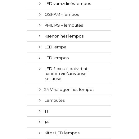
LED vamzdinės lempos
OSRAM - lempos
PHILIPS – lemputės
Ksenoninės lempos
LED lempa
LED lempos
LED žibintai, patvirtinti
naudoti viešuosiuose
keliuose.
24 V halogeninės lempos
Lemputės
T11
T4
Kitos LED lempos