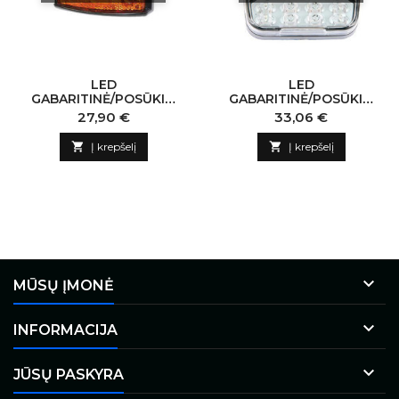
LED
LED
GABARITINĖ/POSŪKIO
GABARITINĖ/POSŪKIO
LEMPUTĖ, ADR, CAT.5,
LEMPUTĖ 12–24V,
Kaina
Kaina
27,90 €
33,06 €
IP6K9K, 10–32V, 0.5M
105X95X24MM
LAIDAS

Į krepšelį

Į krepšelį

MŪSŲ ĮMONĖ

INFORMACIJA

JŪSŲ PASKYRA