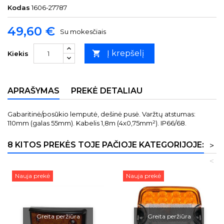
Kodas
1606-27787
49,60 €
Su mokesčiais
Į krepšelį

Kiekis
APRAŠYMAS
PREKĖ DETALIAU
Gabaritinė/posūkio lemputė, dešinė pusė. Varžtų atstumas:
110mm (galas 55mm). Kabelis 1,8m (4x0,75mm²). IP66/68.
8 KITOS PREKĖS TOJE PAČIOJE KATEGORIJOJE:
>
<
Nauja prekė
Nauja prekė
Greita peržiūra
Greita peržiūra