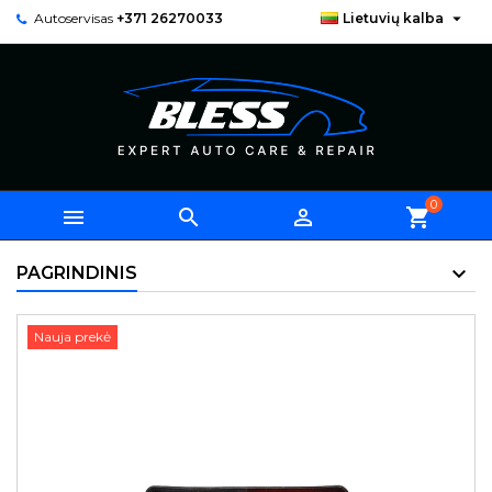

Autoservisas
+371 26270033
Lietuvių kalba
0



shopping_cart
PAGRINDINIS
Nauja prekė