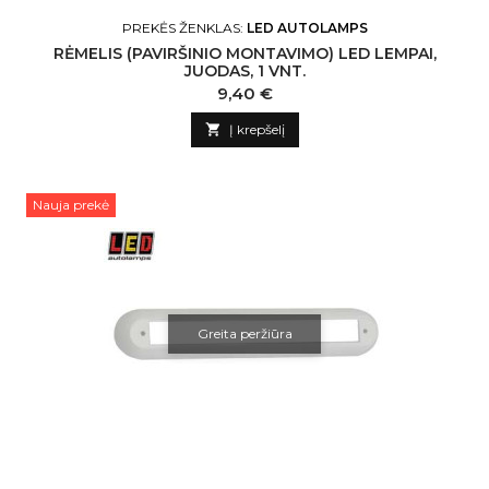
PREKĖS ŽENKLAS:
LED AUTOLAMPS
RĖMELIS (PAVIRŠINIO MONTAVIMO) LED LEMPAI,
JUODAS, 1 VNT.
Kaina
9,40 €

Į krepšelį
Nauja prekė
Greita peržiūra