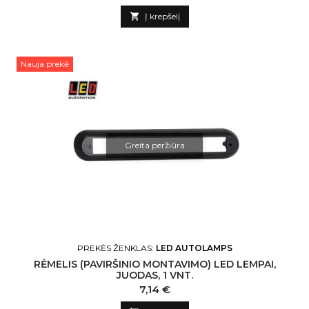

Į krepšelį
Nauja prekė
Greita peržiūra
PREKĖS ŽENKLAS:
LED AUTOLAMPS
RĖMELIS (PAVIRŠINIO MONTAVIMO) LED LEMPAI,
JUODAS, 1 VNT.
Kaina
7,14 €