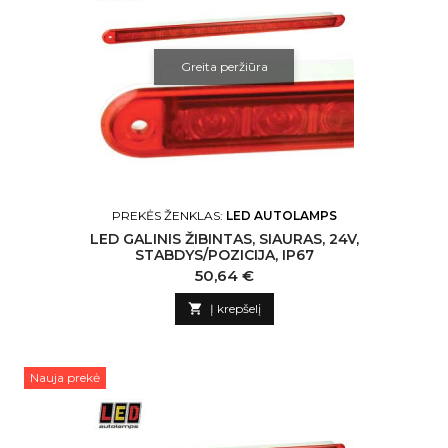
Greita peržiūra
PREKĖS ŽENKLAS:
LED AUTOLAMPS
LED GALINIS ŽIBINTAS, SIAURAS, 24V,
STABDYS/POZICIJA, IP67
Kaina
50,64 €

Į krepšelį
Nauja prekė