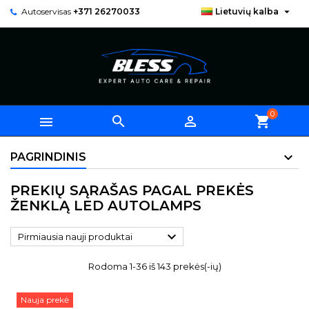

Autoservisas
+371 26270033
Lietuvių kalba
0



shopping_cart
PAGRINDINIS
PREKIŲ SĄRAŠAS PAGAL PREKĖS
ŽENKLĄ LED AUTOLAMPS

Pirmiausia nauji produktai
Rodoma 1-36 iš 143 prekės(-ių)
Nauja prekė