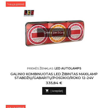
Nauja prekė
Greita peržiūra
PREKĖS ŽENKLAS:
LED AUTOLAMPS
GALINIO KOMBINUOTAS LED ŽIBINTAS MAXILAMP
STABDŽIŲ/GABARITŲ/POSŪKIO/RŪKO 12-24V
Kaina
335,84 €

Į krepšelį
Nauja prekė