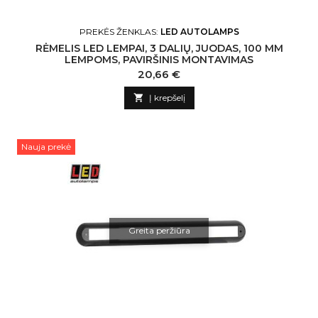
PREKĖS ŽENKLAS:
LED AUTOLAMPS
RĖMELIS LED LEMPAI, 3 DALIŲ, JUODAS, 100 MM
LEMPOMS, PAVIRŠINIS MONTAVIMAS
Kaina
20,66 €

Į krepšelį
Nauja prekė
Greita peržiūra