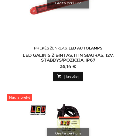
Greita peržiūra
PREKĖS ŽENKLAS:
LED AUTOLAMPS
LED GALINIS ŽIBINTAS, ITIN SIAURAS, 12V,
STABDYS/POZICIJA, IP67
Kaina
35,14 €

Į krepšelį
Nauja prekė
Greita peržiūra