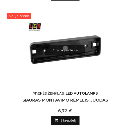
Nauja prekė
Greita peržiūra
PREKĖS ŽENKLAS:
LED AUTOLAMPS
SIAURAS MONTAVIMO RĖMELIS, JUODAS
Kaina
6,72 €

Į krepšelį