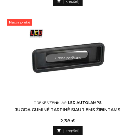

Į krepšelį
Nauja prekė
Greita peržiūra
PREKĖS ŽENKLAS:
LED AUTOLAMPS
JUODA GUMINĖ TARPINĖ SIAURIEMS ŽIBINTAMS
Kaina
2,38 €

Į krepšelį