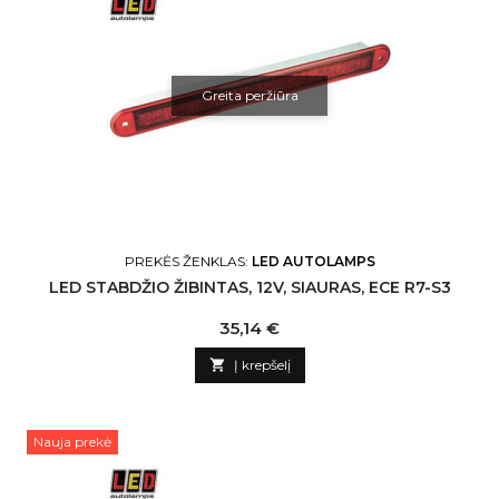
Greita peržiūra
PREKĖS ŽENKLAS:
LED AUTOLAMPS
LED STABDŽIO ŽIBINTAS, 12V, SIAURAS, ECE R7-S3
Kaina
35,14 €

Į krepšelį
Nauja prekė