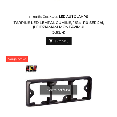
PREKĖS ŽENKLAS:
LED AUTOLAMPS
TARPINĖ LED LEMPAI, GUMINĖ, 1614-110 SERIJAI,
ĮLEIDŽIAMAM MONTAVIMUI
Kaina
3,62 €

Į krepšelį
Nauja prekė
Greita peržiūra