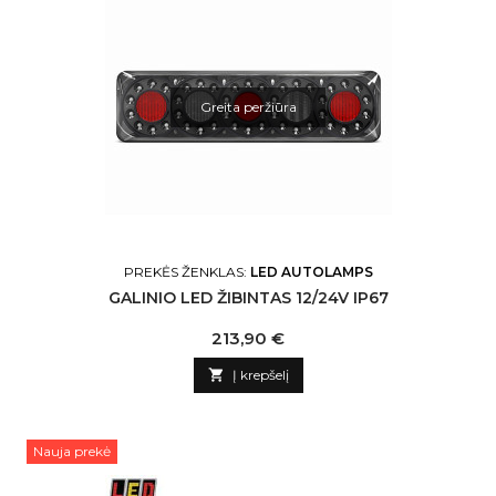
Greita peržiūra
PREKĖS ŽENKLAS:
LED AUTOLAMPS
GALINIO LED ŽIBINTAS 12/24V IP67
Kaina
213,90 €

Į krepšelį
Nauja prekė