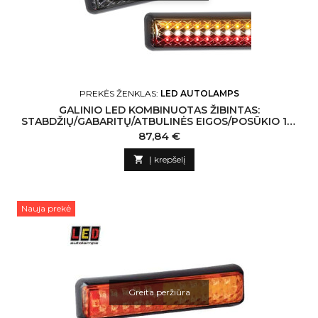
PREKĖS ŽENKLAS:
LED AUTOLAMPS
GALINIO LED KOMBINUOTAS ŽIBINTAS:
STABDŽIŲ/GABARITŲ/ATBULINĖS EIGOS/POSŪKIO 12-
24V
Kaina
87,84 €

Į krepšelį
Nauja prekė
Greita peržiūra