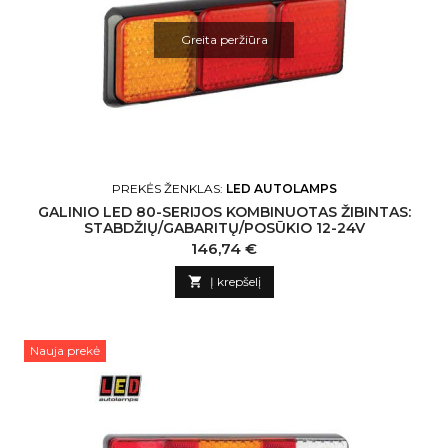
Greita peržiūra
PREKĖS ŽENKLAS:
LED AUTOLAMPS
GALINIO LED 80-SERIJOS KOMBINUOTAS ŽIBINTAS:
STABDŽIŲ/GABARITŲ/POSŪKIO 12-24V
Kaina
146,74 €

Į krepšelį
Nauja prekė