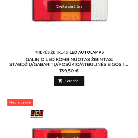
Greita peržiūra
PREKĖS ŽENKLAS:
LED AUTOLAMPS
GALINIO LED KOMBINUOTAS ŽIBINTAS:
STABDŽIŲ/GABARITŲ/POSŪKIO/ATBULINĖS EIGOS 12-
24V
Kaina
139,50 €

Į krepšelį
Nauja prekė