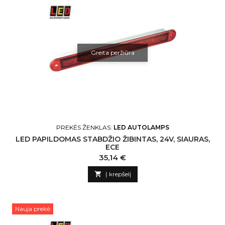
Greita peržiūra
PREKĖS ŽENKLAS:
LED AUTOLAMPS
LED PAPILDOMAS STABDŽIO ŽIBINTAS, 24V, SIAURAS,
ECE
Kaina
35,14 €

Į krepšelį
Nauja prekė