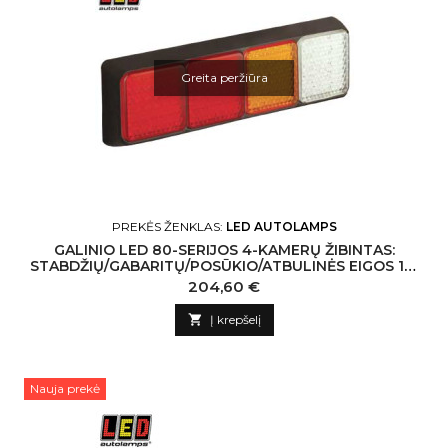
Greita peržiūra
PREKĖS ŽENKLAS:
LED AUTOLAMPS
GALINIO LED 80-SERIJOS 4-KAMERŲ ŽIBINTAS:
STABDŽIŲ/GABARITŲ/POSŪKIO/ATBULINĖS EIGOS 12-
24V
Kaina
204,60 €

Į krepšelį
Nauja prekė