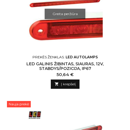
Greita peržiūra
PREKĖS ŽENKLAS:
LED AUTOLAMPS
LED GALINIS ŽIBINTAS, SIAURAS, 12V,
STABDYS/POZICIJA, IP67
Kaina
50,64 €

Į krepšelį
Nauja prekė