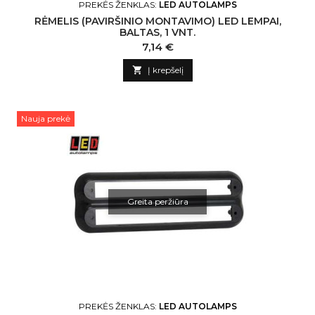
PREKĖS ŽENKLAS:
LED AUTOLAMPS
RĖMELIS (PAVIRŠINIO MONTAVIMO) LED LEMPAI,
BALTAS, 1 VNT.
Kaina
7,14 €

Į krepšelį
Nauja prekė
Greita peržiūra
PREKĖS ŽENKLAS:
LED AUTOLAMPS