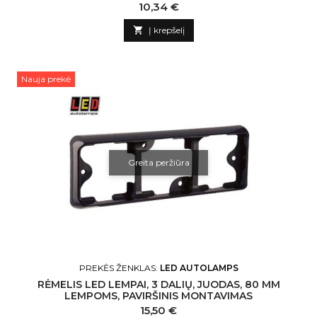
Kaina
10,34 €

Į krepšelį
Nauja prekė
Greita peržiūra
PREKĖS ŽENKLAS:
LED AUTOLAMPS
RĖMELIS LED LEMPAI, 3 DALIŲ, JUODAS, 80 MM
LEMPOMS, PAVIRŠINIS MONTAVIMAS
Kaina
15,50 €