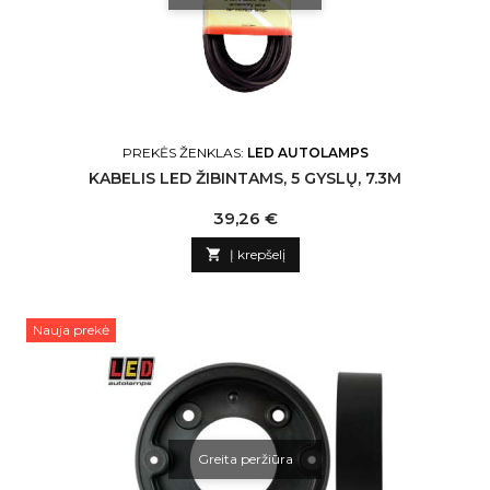
PREKĖS ŽENKLAS:
LED AUTOLAMPS
KABELIS LED ŽIBINTAMS, 5 GYSLŲ, 7.3M
Kaina
39,26 €

Į krepšelį
Nauja prekė
Greita peržiūra