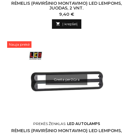
RĖMELIS (PAVIRŠINIO MONTAVIMO) LED LEMPOMS,
JUODAS, 2 VNT.
Kaina
9,40 €

Į krepšelį
Nauja prekė
Greita peržiūra
PREKĖS ŽENKLAS:
LED AUTOLAMPS
RĖMELIS (PAVIRŠINIO MONTAVIMO) LED LEMPOMS,