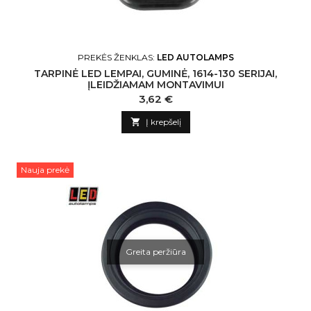
PREKĖS ŽENKLAS:
LED AUTOLAMPS
TARPINĖ LED LEMPAI, GUMINĖ, 1614-130 SERIJAI,
ĮLEIDŽIAMAM MONTAVIMUI
Kaina
3,62 €

Į krepšelį
Nauja prekė
Greita peržiūra