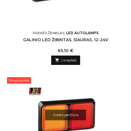
PREKĖS ŽENKLAS:
LED AUTOLAMPS
GALINIO LED ŽIBINTAS, SIAURAS, 12-24V
Kaina
65,10 €

Į krepšelį
Nauja prekė
Greita peržiūra