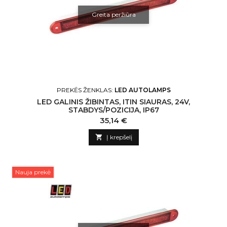
Greita peržiūra
PREKĖS ŽENKLAS:
LED AUTOLAMPS
LED GALINIS ŽIBINTAS, ITIN SIAURAS, 24V,
STABDYS/POZICIJA, IP67
Kaina
35,14 €

Į krepšelį
Nauja prekė