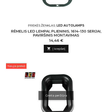
PREKĖS ŽENKLAS:
LED AUTOLAMPS
RĖMELIS LED LEMPAI, PLIENINIS, 1614-130 SERIJAI,
PAVIRŠINIS MONTAVIMAS
Kaina
14,46 €

Į krepšelį
Nauja prekė
Greita peržiūra