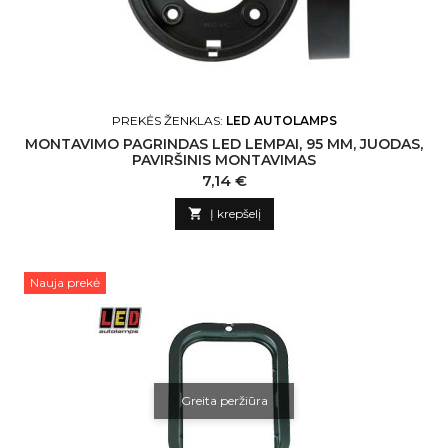
PREKĖS ŽENKLAS:
LED AUTOLAMPS
MONTAVIMO PAGRINDAS LED LEMPAI, 95 MM, JUODAS,
PAVIRŠINIS MONTAVIMAS
Kaina
7,14 €

Į krepšelį
Nauja prekė
Greita peržiūra