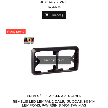
JUODAS, 2 VNT.
Kaina
14,46 €

Į krepšelį
Nauja prekė
Greita peržiūra
PREKĖS ŽENKLAS:
LED AUTOLAMPS
RĖMELIS LED LEMPAI, 2 DALIŲ, JUODAS, 80 MM
LEMPOMS, PAVIRŠINIS MONTAVIMAS