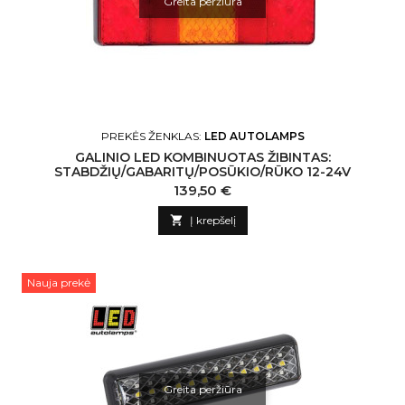
Greita peržiūra
PREKĖS ŽENKLAS:
LED AUTOLAMPS
GALINIO LED KOMBINUOTAS ŽIBINTAS:
STABDŽIŲ/GABARITŲ/POSŪKIO/RŪKO 12-24V
Kaina
139,50 €

Į krepšelį
Nauja prekė
Greita peržiūra