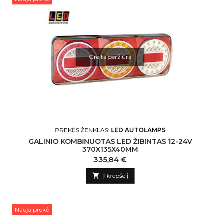
Greita peržiūra
PREKĖS ŽENKLAS:
LED AUTOLAMPS
GALINIO KOMBINUOTAS LED ŽIBINTAS 12-24V
370X135X40MM
Kaina
335,84 €

Į krepšelį
Nauja prekė