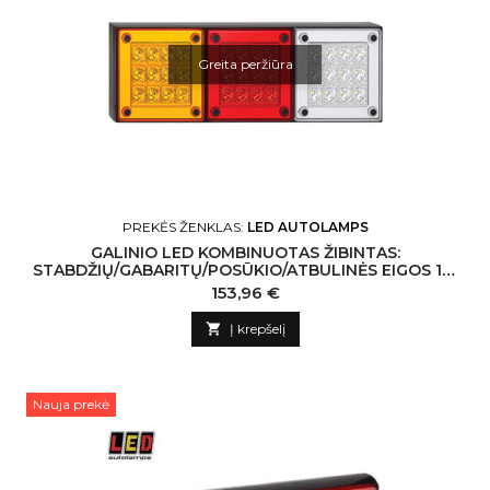
Greita peržiūra
PREKĖS ŽENKLAS:
LED AUTOLAMPS
GALINIO LED KOMBINUOTAS ŽIBINTAS:
STABDŽIŲ/GABARITŲ/POSŪKIO/ATBULINĖS EIGOS 12-
24V
Kaina
153,96 €

Į krepšelį
Nauja prekė