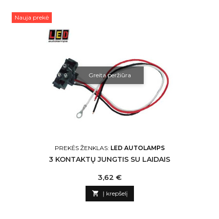
Nauja prekė
Greita peržiūra
PREKĖS ŽENKLAS:
LED AUTOLAMPS
3 KONTAKTŲ JUNGTIS SU LAIDAIS
Kaina
3,62 €

Į krepšelį