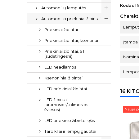
Kodas
1 
Automobilių lemputės
Charakt
Automobilio priekiniai žibintai
Lemputė
Priekiniai žibintai
Priekiniai žibintai, ksenonai
Įtampa 
Priekiniai žibintai, ST
(sudėtingesni)
Nominal
LED headlamps
Lempos 
Ksenoniniai žibintai
LED priekiniai žibintai
16 KIT
LED žibintai
(artimosios/tolimosios
Nauja p
šviesos)
LED priekinio žibinto lęšis
Tarpikliai ir lempų gaubtai