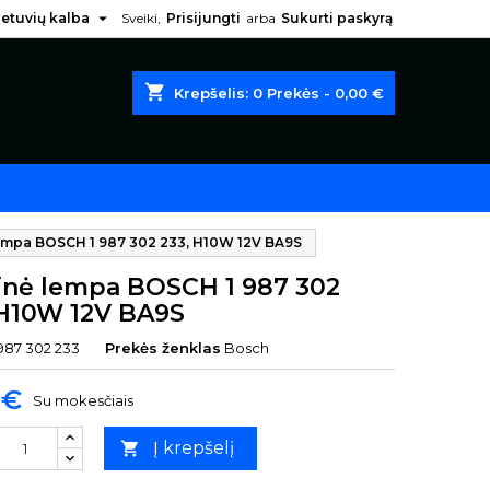

ietuvių kalba
Sveiki,
Prisijungti
arba
Sukurti paskyrą
shopping_cart
Krepšelis:
0
Prekės - 0,00 €
lempa BOSCH 1 987 302 233, H10W 12V BA9S
rinė lempa BOSCH 1 987 302
 H10W 12V BA9S
 987 302 233
Prekės ženklas
Bosch
 €
Su mokesčiais
Į krepšelį
