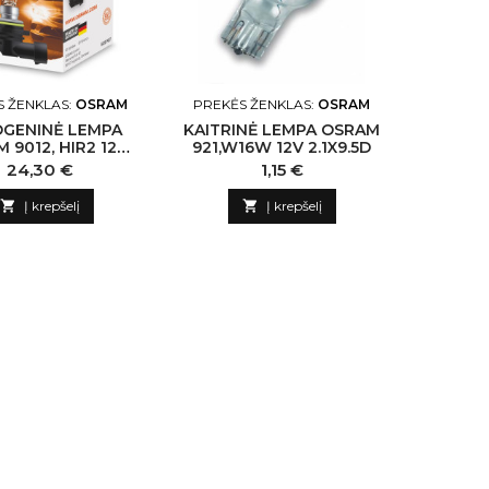
S ŽENKLAS:
OSRAM
PREKĖS ŽENKLAS:
OSRAM
PREKĖS
GENINĖ LEMPA
KAITRINĖ LEMPA OSRAM
LED GA
 9012, HIR2 12V
921,W16W 12V 2.1X9.5D
KAIRYS
55W PX20D
Kaina
Kaina
24,30 €
1,15 €

Į krepšelį

Į krepšelį