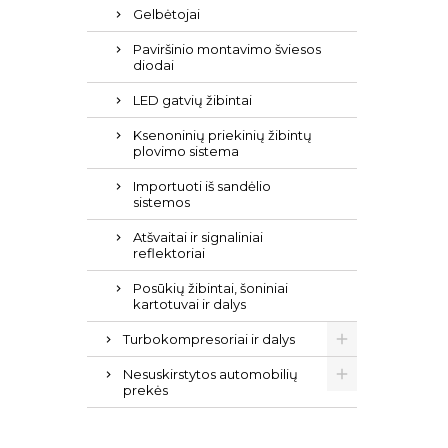
Gelbėtojai
Paviršinio montavimo šviesos
diodai
LED gatvių žibintai
Ksenoninių priekinių žibintų
plovimo sistema
Importuoti iš sandėlio
sistemos
Atšvaitai ir signaliniai
reflektoriai
Posūkių žibintai, šoniniai
kartotuvai ir dalys
Turbokompresoriai ir dalys
Nesuskirstytos automobilių
prekės