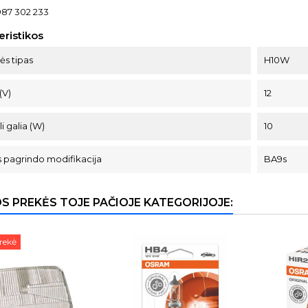
987 302 233
eristikos
s tipas
H10W
(V)
12
i galia (W)
10
pagrindo modifikacija
BA9s
OS PREKĖS TOJE PAČIOJE KATEGORIJOJE:
rekė