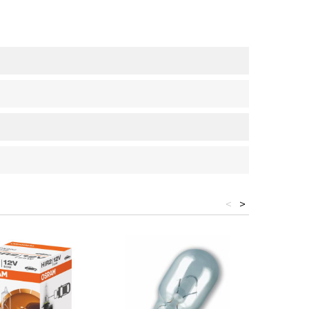
<
>
Nauja pr