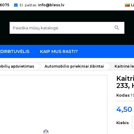
66075
El. paštas:
info@bless.lv
L
search
DIRBTUVĖLIS
KAIP MUS RASTI?
bilių apšvietimas
Automobilio priekiniai žibintai
Kaitrinė 
Kait
233,
Kodas
1
4,50
Kiekis