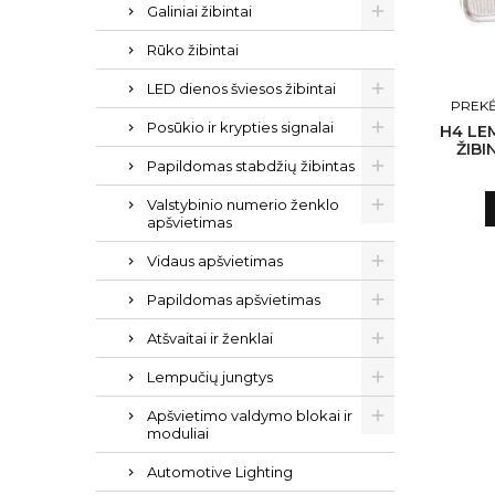
Galiniai žibintai
Rūko žibintai
LED dienos šviesos žibintai
PREKĖ
Posūkio ir krypties signalai
H4 LE
ŽIBI
Papildomas stabdžių žibintas
Valstybinio numerio ženklo
apšvietimas
Vidaus apšvietimas
Papildomas apšvietimas
Atšvaitai ir ženklai
Lempučių jungtys
Apšvietimo valdymo blokai ir
moduliai
Automotive Lighting