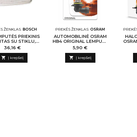
S ŽENKLAS:
BOSCH
PREKĖS ŽENKLAS:
OSRAM
PREKĖ
MPUTĖS PRIEKINIS
AUTOMOBILINĖ OSRAM
HALO
NTAS SU STIKLU,
HB4 ORIGINAL LEMPUTĖ
OSRAM
REF. 20
12V, 51W
Kaina
Kaina
36,16 €
5,90 €

Į krepšelį

Į krepšelį