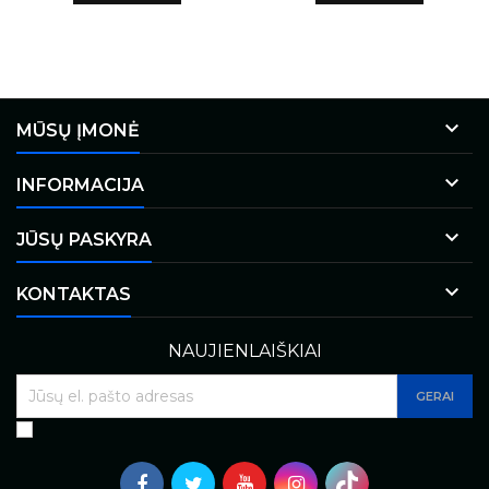

MŪSŲ ĮMONĖ

INFORMACIJA

JŪSŲ PASKYRA

KONTAKTAS
NAUJIENLAIŠKIAI