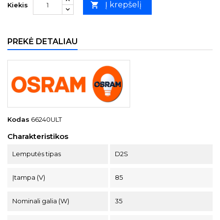
Į krepšelį

Kiekis
PREKĖ DETALIAU
Kodas
66240ULT
Charakteristikos
Lemputės tipas
D2S
Įtampa (V)
85
Nominali galia (W)
35