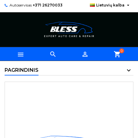

Autoservisas
+371 26270033
Lietuvių kalba
0



shopping_cart
PAGRINDINIS