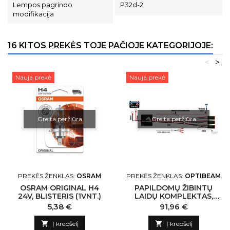
Lempos pagrindo
P32d-2
modifikacija
16 KITOS PREKĖS TOJE PAČIOJE KATEGORIJOJE:
<
>
Nauja prekė
Nauja prekė
Greita peržiūra
Greita peržiūra
PREKĖS ŽENKLAS:
OSRAM
PREKĖS ŽENKLAS:
OPTIBEAM
OSRAM ORIGINAL H4
PAPILDOMŲ ŽIBINTŲ
24V, BLISTERIS (1VNT.)
LAIDŲ KOMPLEKTAS,
3X4-PIN DEUTSCH DT,
Kaina
Kaina
5,38 €
91,96 €
SET13, OPTIBEAM

Į krepšelį

Į krepšelį