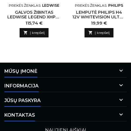
PREKĖS ŽENKLAS:
LEDWISE
PREKĖS ŽENKLAS:
PHILIPS
GALVOS ŽIBINTAS
LEMPUTĖ PHILIPS H4
LEDWISE LEGEND XHP50
12V WHITEVISION ULTRA
ŠALTA BALTA 2300LM
(BLISTERIS)
Kaina
Kaina
115,74 €
19,99 €

Į krepšelį

Į krepšelį

MŪSŲ ĮMONĖ

INFORMACIJA

JŪSŲ PASKYRA

KONTAKTAS
NAUJIENLAIŠKIAI