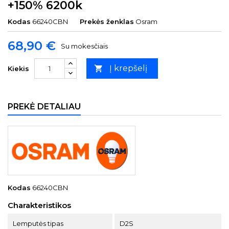
+150% 6200k
Kodas
66240CBN
Prekės ženklas
Osram
68,90 €
Su mokesčiais
Į krepšelį

Kiekis
PREKĖ DETALIAU
Kodas
66240CBN
Charakteristikos
Lemputės tipas
D2S