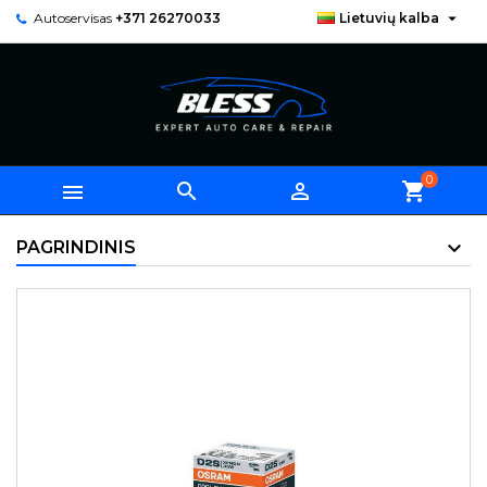

Autoservisas
+371 26270033
Lietuvių kalba
0



shopping_cart
PAGRINDINIS