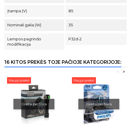
Įtampa (V)
85
Nominali galia (W)
35
Lempos pagrindo
P32d-2
modifikacija
16 KITOS PREKĖS TOJE PAČIOJE KATEGORIJOJE:
<
>
Nauja prekė
Nauja prekė
Greita peržiūra
Greita peržiūra