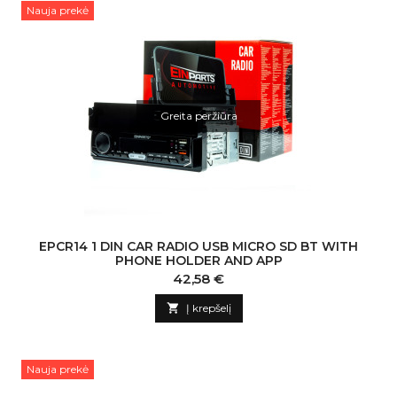
Nauja prekė
Greita peržiūra
EPCR14 1 DIN CAR RADIO USB MICRO SD BT WITH
PHONE HOLDER AND APP
Kaina
42,58 €

Į krepšelį
Nauja prekė