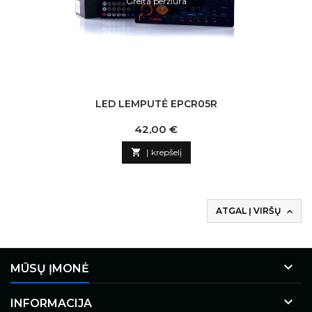
Greita peržiūra
LED LEMPUTĖ EPCR05R
Kaina
42,00 €

Į krepšelį
ATGAL Į VIRŠŲ


MŪSŲ ĮMONĖ

INFORMACIJA