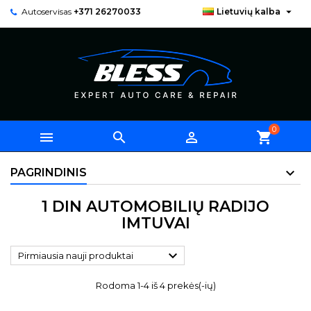

Autoservisas
+371 26270033
Lietuvių kalba
0



shopping_cart
PAGRINDINIS
1 DIN AUTOMOBILIŲ RADIJO
IMTUVAI

Pirmiausia nauji produktai
Rodoma 1-4 iš 4 prekės(-ių)