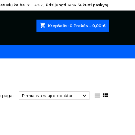

ietuvių kalba
Sveiki,
Prisijungti
arba
Sukurti paskyrą
shopping_cart
Krepšelis:
0
Prekės - 0,00 €



i pagal:
Pirmiausia nauji produktai