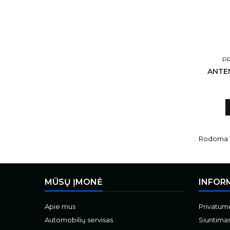
PR
ANTE
Rodoma 1-
MŪSŲ ĮMONĖ
INFOR
Apie mus
Privatumo
Automobilių servisas
Siuntima