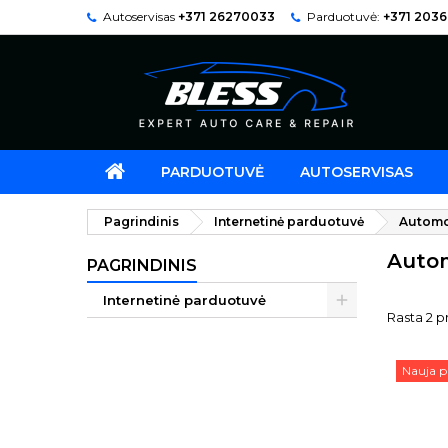
Autoservisas
+371 26270033
Parduotuvė:
+371 203
PARDUOTUVĖ
AUTOSERVISAS
Pagrindinis
Internetinė parduotuvė
Automob
Auto
PAGRINDINIS
Internetinė parduotuvė
Rasta 2 pr
Nauja p