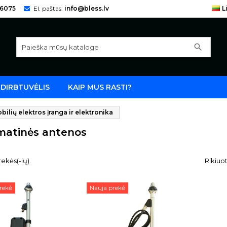
66075
El. paštas:
info@bless.lv
L
search
DIRBTUVĖLIS
KAIP MUS RASTI?
ilių elektros įranga ir elektronika
matinės antenos
ekės(-ių).
Rikiuot
rekė
Nauja prekė