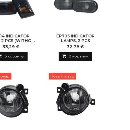
14 INDICATOR
EP705 INDICATOR
 2 PCS (WITHOUT
LAMPS, 2 PCS
BULB)
Цена
Цена
33,29 €
32,78 €

В корзину

В корзину
товар
Новый товар