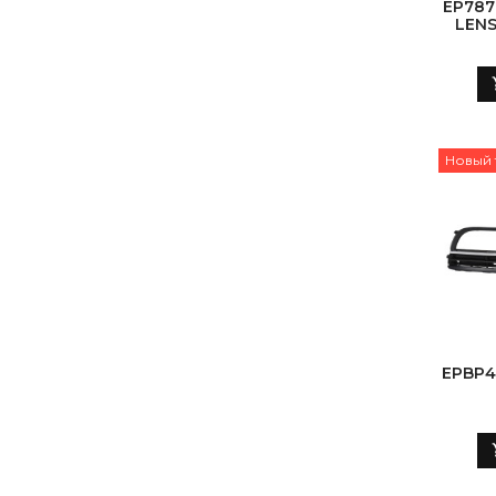
EP787
LENS
Новый 
EPBP4