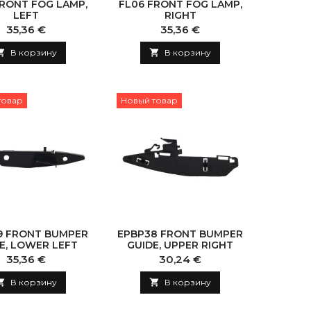
FRONT FOG LAMP,
FL06 FRONT FOG LAMP,
LEFT
RIGHT
Цена
Цена
35,36 €
35,36 €

В корзину

В корзину
товар
Новый товар
9 FRONT BUMPER
EPBP38 FRONT BUMPER
E, LOWER LEFT
GUIDE, UPPER RIGHT
Цена
Цена
35,36 €
30,24 €

В корзину

В корзину