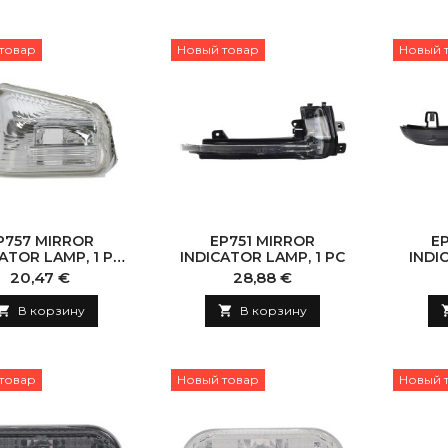
товар
Новый товар
Новый 
P757 MIRROR
EP751 MIRROR
E
ATOR LAMP, 1 PC
INDICATOR LAMP, 1 PC
INDI
ITHOUT BULB)
Цена
Цена
20,47 €
28,88 €

В корзину

В корзину
товар
Новый товар
Новый 