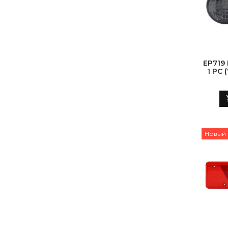
EP719
1 PC
Новый 