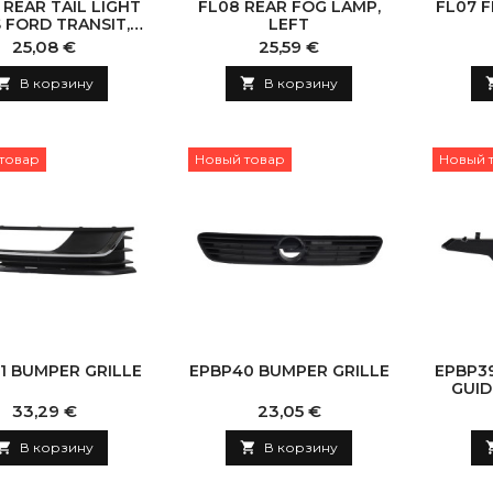
 REAR TAIL LIGHT
FL08 REAR FOG LAMP,
FL07 
 FORD TRANSIT,
LEFT
LEFT
Цена
Цена
25,08 €
25,59 €

В корзину

В корзину
товар
Новый товар
Новый 
1 BUMPER GRILLE
EPBP40 BUMPER GRILLE
EPBP3
GUID
Цена
Цена
33,29 €
23,05 €

В корзину

В корзину