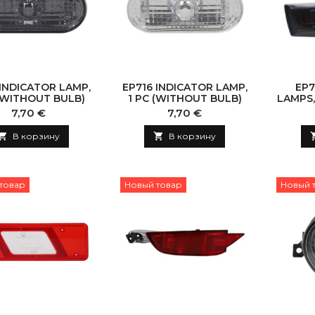
 INDICATOR LAMP,
EP716 INDICATOR LAMP,
EP7
 (WITHOUT BULB)
1 PC (WITHOUT BULB)
LAMPS,
Цена
Цена
7,70 €
7,70 €

В корзину

В корзину
товар
Новый товар
Новый 