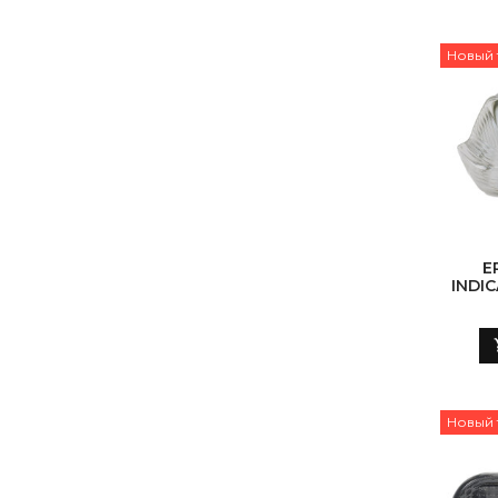
Новый 
E
INDIC
(W
Новый 