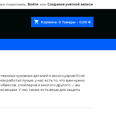
ро пожаловать,
Войти
или
Создание учетной записи
shopping_cart
Корзина:
0
Товары - 0,00 €
твенных кузовных деталей и аксессуаров! Если
ли работал лучше, у нас есть то, что вам нужно.
 обвесов, спойлеров и многого другого — вы
рясающим. У нас также есть вещи для защиты