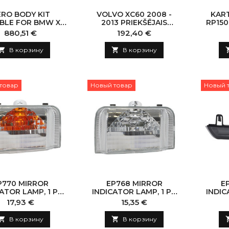
ERO BODY KIT
VOLVO XC60 2008 -
KAR
BLE FOR BMW X5
2013 PRIEKŠĒJAIS
RP150
018-2022) M-TECH
BAMPERIS BEZ
Цена
Цена
880,51 €
192,40 €
K KNIGHT DESIGN
CAURUMU LUKTURU
IANO BLACK
MAZGĀTĀJS

В корзину

В корзину
товар
Новый товар
Новый 
P770 MIRROR
EP768 MIRROR
E
ATOR LAMP, 1 PC
INDICATOR LAMP, 1 PC
INDIC
ITHOUT BULB)
(WITHOUT BULB)
Цена
Цена
17,93 €
15,35 €

В корзину

В корзину