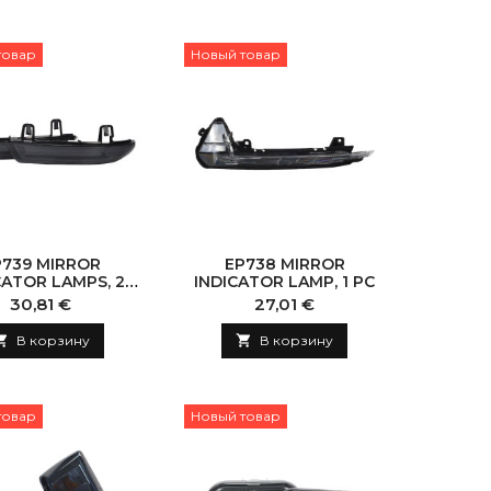
товар
Новый товар
P739 MIRROR
EP738 MIRROR
CATOR LAMPS, 2
INDICATOR LAMP, 1 PC
PCS
Цена
Цена
30,81 €
27,01 €

В корзину

В корзину
товар
Новый товар