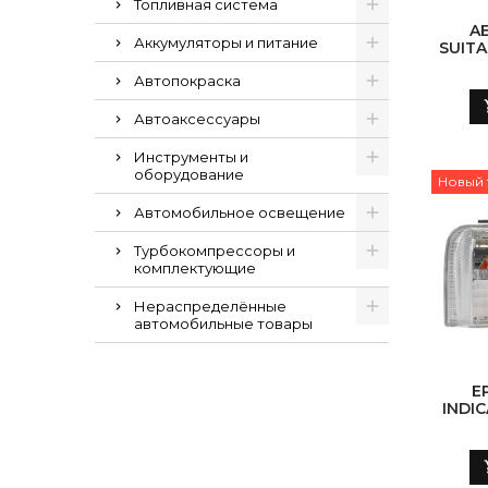
Топливная система
A
Аккумуляторы и питание
SUITA
G05 (2
Автопокраска
BLAC
P
Автоаксессуары
Инструменты и
оборудование
Новый 
Автомобильное освещение
Турбокомпрессоры и
комплектующие
Нераспределённые
автомобильные товары
E
INDIC
(W