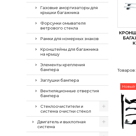
Газовые амортизаторы для
крышки багажника
Форсунки омывателя
ветрового стекла
КРОНШ
БАГА
Рамки для номерных знаков
Кронштейны для багажника
на крышу
Элементы крепления
бампера
Товаров:
Заглушки бампера
Новый 
Вентиляционные отверстия
бампера
Стеклоочистители и
система очистки стёкол
Двигатель и выхлопная
система