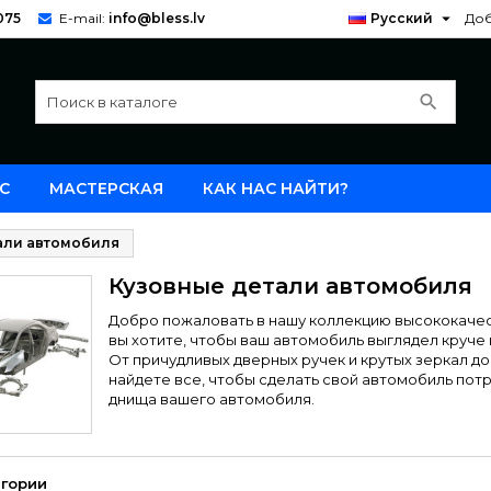

075
E-mail:
info@bless.lv
Русский
Доб
search
С
МАСТЕРСКАЯ
КАК НАС НАЙТИ?
али автомобиля
Кузовные детали автомобиля
Добро пожаловать в нашу коллекцию высококачес
вы хотите, чтобы ваш автомобиль выглядел круче и
От причудливых дверных ручек и крутых зеркал до
найдете все, чтобы сделать свой автомобиль пот
днища вашего автомобиля.
гории