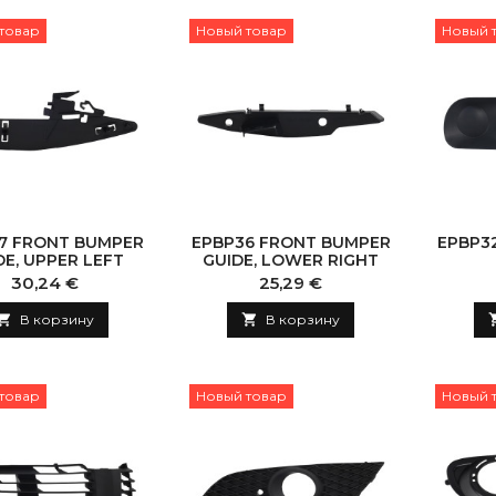
товар
Новый товар
Новый 
7 FRONT BUMPER
EPBP36 FRONT BUMPER
EPBP3
DE, UPPER LEFT
GUIDE, LOWER RIGHT
Цена
Цена
30,24 €
25,29 €

В корзину

В корзину
товар
Новый товар
Новый 