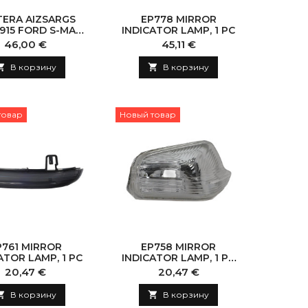
TERA AIZSARGS
EP778 MIRROR
915 FORD S-MAX
INDICATOR LAMP, 1 PC
(2006-2015)
Цена
Цена
46,00 €
45,11 €

В корзину

В корзину
товар
Новый товар
P761 MIRROR
EP758 MIRROR
ATOR LAMP, 1 PC
INDICATOR LAMP, 1 PC
(WITHOUT BULB)
Цена
Цена
20,47 €
20,47 €

В корзину

В корзину