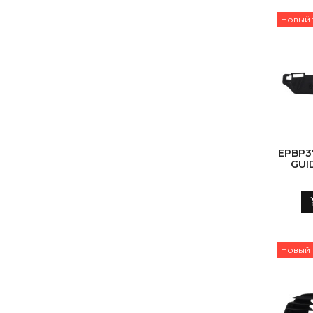
Новый 
EPBP3
GUI
Новый 