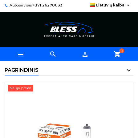

Autoservisas
+371 26270033
Lietuvių kalba
0



shopping_cart
PAGRINDINIS
Nauja prekė