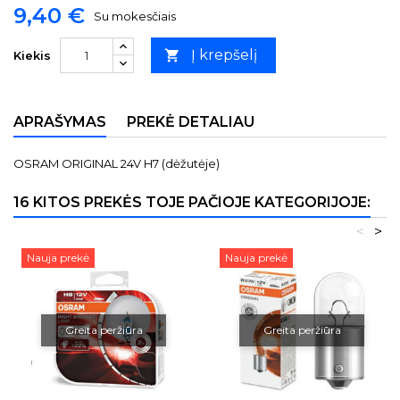
9,40 €
Su mokesčiais
Į krepšelį

Kiekis
APRAŠYMAS
PREKĖ DETALIAU
OSRAM ORIGINAL 24V H7 (dėžutėje)
16 KITOS PREKĖS TOJE PAČIOJE KATEGORIJOJE:
<
>
Nauja prekė
Nauja prekė
Greita peržiūra
Greita peržiūra