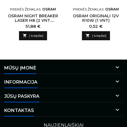
PREKĖS ŽENKLAS:
OSRAM
PREKĖS ŽENKLAS:
OSRAM
OSRAM NIGHT BREAKER
OSRAM ORIGINALI 12V
LASER H8 (2 VNT.
R10W (1 VNT)
DĖŽUTĖJE)
Kaina
Kaina
51,88 €
0,52 €

Į krepšelį

Į krepšelį

MŪSŲ ĮMONĖ

INFORMACIJA

JŪSŲ PASKYRA

KONTAKTAS
NAUJIENLAIŠKIAI