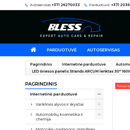
Autoservisas
+371 26270033
Parduotuvė:
+371 203
PARDUOTUVĖ
AUTOSERVISAS
Pagrindinis
Internetinė parduotuvė
Automo
LED šviesos panelis Strands ARCUM lenktas 30" 16
PAGRINDINIS
Nauja p
Internetinė parduotuvė
Variklinės alyvos ir skysčiai
Automobilių kosmetika ir
chemija
Motociklų padangos, grandinės