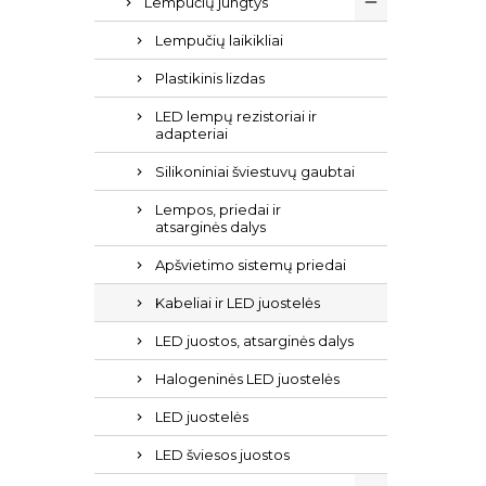
Lempučių jungtys
Lempučių laikikliai
Plastikinis lizdas
LED lempų rezistoriai ir
adapteriai
Silikoniniai šviestuvų gaubtai
Lempos, priedai ir
atsarginės dalys
Apšvietimo sistemų priedai
Kabeliai ir LED juostelės
LED juostos, atsarginės dalys
Halogeninės LED juostelės
LED juostelės
LED šviesos juostos