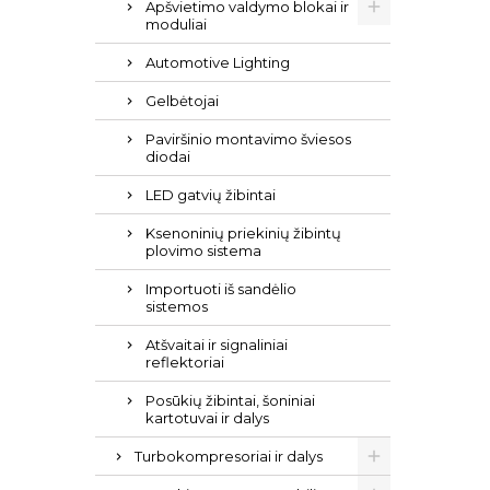
Apšvietimo valdymo blokai ir
moduliai
Automotive Lighting
Gelbėtojai
Paviršinio montavimo šviesos
diodai
LED gatvių žibintai
Ksenoninių priekinių žibintų
plovimo sistema
Importuoti iš sandėlio
sistemos
Atšvaitai ir signaliniai
reflektoriai
Posūkių žibintai, šoniniai
kartotuvai ir dalys
Turbokompresoriai ir dalys