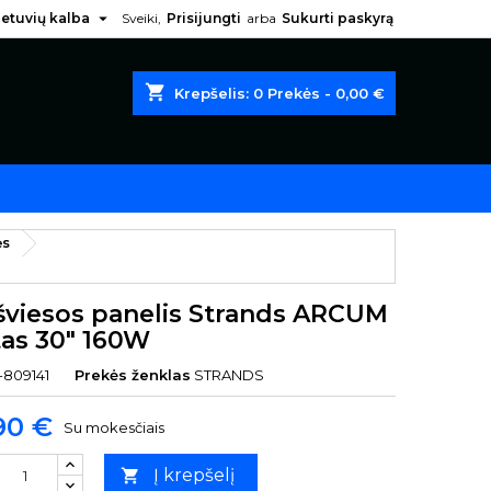

ietuvių kalba
Sveiki,
Prisijungti
arba
Sukurti paskyrą
shopping_cart
Krepšelis:
0
Prekės - 0,00 €
ės
šviesos panelis Strands ARCUM
tas 30" 160W
-809141
Prekės ženklas
STRANDS
90 €
Su mokesčiais
Į krepšelį
