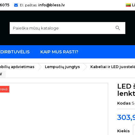
66075
El. paštas:
info@bless.lv
L
search
DIRBTUVĖLIS
KAIP MUS RASTI?
bilių apšvietimas
Lempučių jungtys
Kabeliai ir LED juostel
0W
LED 
rekė
lenk
Kodas
S
303,
Kiekis