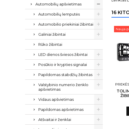
Lenktas L
Automobilių apšvietimas
16 KIT
Automobilių lemputės
Automobilio priekiniai žibintai
Nauja p
Galiniai žibintai
Rūko žibintai
LED dienos šviesos žibintai
Posūkio ir krypties signalai
Papildomas stabdžių žibintas
PREKĖS
Valstybinio numerio ženklo
apšvietimas
TOLI
ŽIB
Vidaus apšvietimas
Papildomas apšvietimas
Atšvaitai ir ženklai