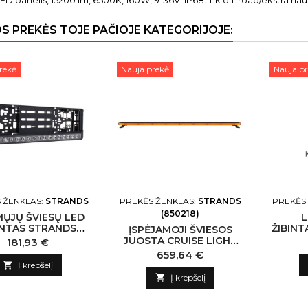
ED panelis, 15200 lm, 6500K, 160W, 9-36V. IP68. Tik off-road/ekstra nau
OS PREKĖS TOJE PAČIOJE KATEGORIJOJE:
rekė
Nauja prekė
Nauja p
 ŽENKLAS:
STRANDS
PREKĖS ŽENKLAS:
STRANDS
PREKĖS
(850218)
MŲJŲ ŠVIESŲ LED
L
INTAS STRANDS
ŽIBINT
ĮSPĖJAMOJI ŠVIESOS
NUUK E-LINE
STR
JUOSTA CRUISE LIGHT
Kaina
181,93 €
GINTAR
SLIM 1380,4 MM
Kaina
659,64 €

Į krepšelį

Į krepšelį