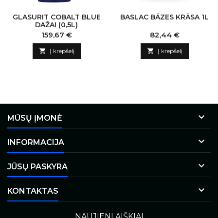
GLASURIT COBALT BLUE
BASLAC BĀZES KRĀSA 1L
DAŽAI (0,5L)
Kaina
Kaina
159,67 €
82,44 €

Į krepšelį

Į krepšelį

MŪSŲ ĮMONĖ

INFORMACIJA

JŪSŲ PASKYRA

KONTAKTAS
NAUJIENLAIŠKIAI