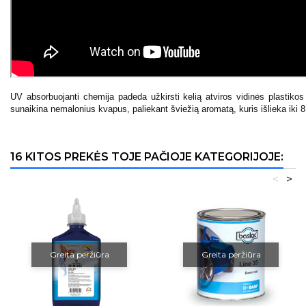
UV absorbuojanti chemija padeda užkirsti kelią atviros vidinės plastikos 
sunaikina nemalonius kvapus, paliekant šviežią aromatą, kuris išlieka iki 8
16 KITOS PREKĖS TOJE PAČIOJE KATEGORIJOJE:
<
>
Greita peržiūra
Greita peržiūra