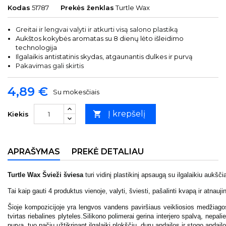
Kodas
51787
Prekės ženklas
Turtle Wax
Greitai ir lengvai valyti ir atkurti visą salono plastiką
Aukštos kokybės aromatas su 8 dienų lėto išleidimo
technologija
Ilgalaikis antistatinis skydas, atgaunantis dulkes ir purvą
Pakavimas gali skirtis
4,89 €
Su mokesčiais
Į krepšelį

Kiekis
APRAŠYMAS
PREKĖ DETALIAU
Turtle Wax Švieži šviesa
turi vidinį plastikinį apsaugą su ilgalaikiu aukš
Tai kaip gauti 4 produktus vienoje, valyti, šviesti, pašalinti kvapą ir atnaujin
Šioje kompozicijoje yra lengvos vandens paviršiaus veikliosios medžiagos ir
tvirtas riebalines plyteles.Silikono polimerai gerina interjero spalvą, nepali
purvą, tuo pačiu užtikrinant ilgalaikį plokščių, durų apdailos ir stogo apdailo