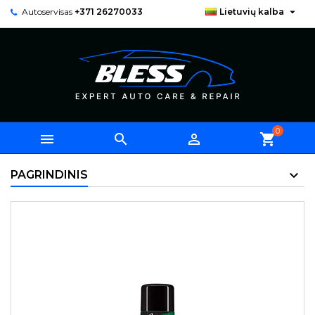

Autoservisas
+371 26270033
Lietuvių kalba
0



shopping_cart
PAGRINDINIS