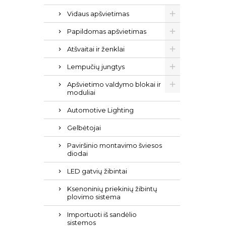
Vidaus apšvietimas
Papildomas apšvietimas
Atšvaitai ir ženklai
Lempučių jungtys
Apšvietimo valdymo blokai ir
moduliai
Automotive Lighting
Gelbėtojai
Paviršinio montavimo šviesos
diodai
LED gatvių žibintai
Ksenoninių priekinių žibintų
plovimo sistema
Importuoti iš sandėlio
sistemos