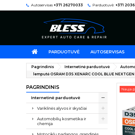
Autoservisas
+371 26270033
Parduotuvė:
+371 203
PARDUOTUVĖ
AUTOSERVISAS
Pagrindinis
Internetinė parduotuvė
Automo
lemputė OSRAM D3S XENARC COOL BLUE NEXTGEN
PAGRINDINIS
Nauja p
Internetinė parduotuvė
Variklinės alyvos ir skysčiai
Automobilių kosmetika ir
chemija
Motociklų padangos, grandinės