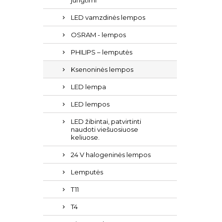
jungtimi
LED vamzdinės lempos
OSRAM - lempos
PHILIPS – lemputės
Ksenoninės lempos
LED lempa
LED lempos
LED žibintai, patvirtinti
naudoti viešuosiuose
keliuose.
24 V halogeninės lempos
Lemputės
T11
T4