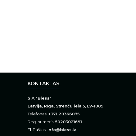
KONTAKTAS
SIA "Bless"
Latvija, Rīga, Strenču iela 5, LV-1009
Telefonas:
+371 20366075
Reg. numeris:
50203021691
El. Paštas:
info@bless.lv