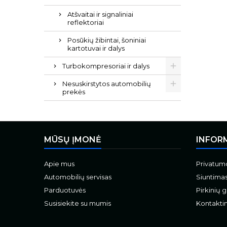
Atšvaitai ir signaliniai
reflektoriai
Posūkių žibintai, šoniniai
kartotuvai ir dalys
Turbokompresoriai ir dalys
Nesuskirstytos automobilių
prekės
MŪSŲ ĮMONĖ
INFOR
Apie mus
Privatumo
Automobilių servisas
Siuntima
Parduotuvės
Pirkinių 
Susisiekite su mumis
Kontaktin