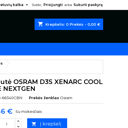

ietuvių kalba
Sveiki,
Prisijungti
arba
Sukurti paskyrą
shopping_cart
Krepšelis:
0
Prekės - 0,00 €
os
utė OSRAM D3S XENARC COOL
E NEXTGEN
0-66340CBN
Prekės ženklas
Osram
46 €
Su mokesčiais
Į krepšelį
