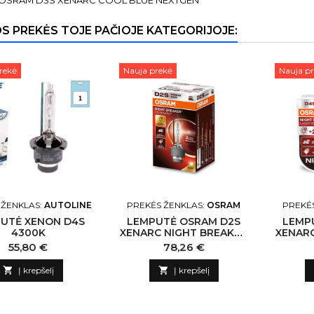
 OSRAM D3S XENARC COOL BLUE NEXTGEN
OS PREKĖS TOJE PAČIOJE KATEGORIJOJE:
rekė
Nauja prekė
Nauja p
 ŽENKLAS:
AUTOLINE
PREKĖS ŽENKLAS:
OSRAM
PREKĖ
UTĖ XENON D4S
LEMPUTĖ OSRAM D2S
LEMP
4300K
XENARC NIGHT BREAKER
XENARC
220
LASE
Kaina
Kaina
55,80 €
78,26 €

Į krepšelį

Į krepšelį