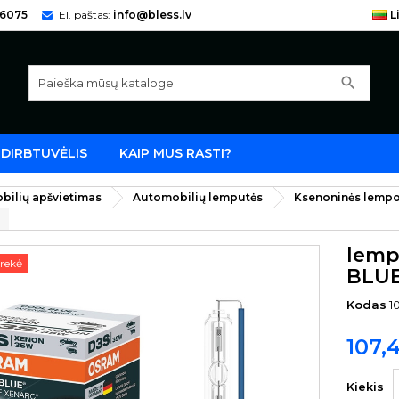
66075
El. paštas:
info@bless.lv
L
search
DIRBTUVĖLIS
KAIP MUS RASTI?
bilių apšvietimas
Automobilių lemputės
Ksenoninės lemp
lemp
rekė
BLU
Kodas
1
107,
Kiekis