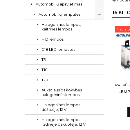
lemputė
Automobilių apšvietimas
16 KIT
Automobilių lemputės
Halogeninės lempos,
kaitrinės lempos
Nauja p
HID lempos
G18 LED lemputės
T5
T10
T20
PREKĖS
Aukščiausios kokybės
LEMP
halogeninės lempos
Halogeninės lempos
dėžutėje, 12 V
Halogeninės lempos
lizdinėje pakuotėje, 12 V.