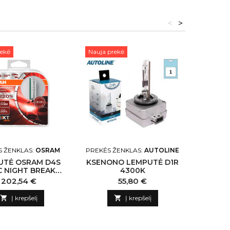
<
>
rekė
Nauja prekė
Nauja pr
S ŽENKLAS:
OSRAM
PREKĖS ŽENKLAS:
AUTOLINE
PREKĖS 
UTĖ OSRAM D4S
KSENONO LEMPUTĖ D1R
KSENON
 NIGHT BREAKER
4300K
R NEXTGEN DUO
Kaina
Kaina
202,54 €
55,80 €
BOX

Į krepšelį

Į krepšelį