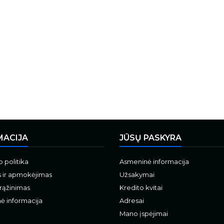
MACIJA
JŪSŲ PASKYRA
 politika
Asmeninė informacija
s ir apmokėjimas
Užsakymai
grąžinimas
Kredito kvitai
ė informacija
Adresai
Mano įspėjimai