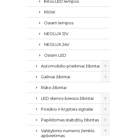
Kitos LED lempos
R10W
Osram lempos
NEOLUX 12V
NEOLUX 24V
Osram LED
Automobilio priekiniai žibintai
Galiniai žibintai
Rūko žibintai
LED dienos šviesos žibintai
Posūkio ir krypties signalai
Papildomas stabdžių žibintas
Valstybinio numerio ženklo
apšvietimas