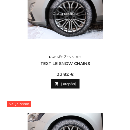
Greita peržiūra
PREKĖS ŽENKLAS:
TEXTILE SNOW CHAINS
Kaina
33,82 €

Į krepšelį
Nauja prekė