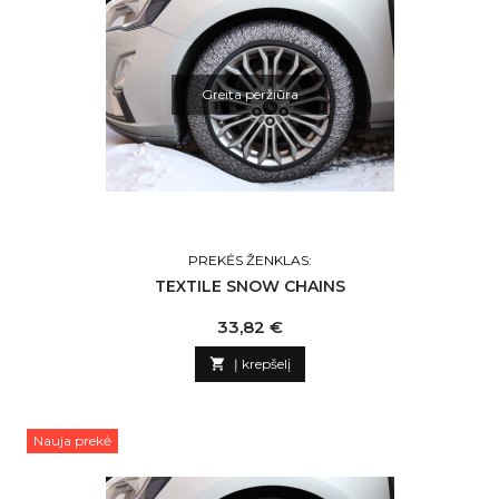
Greita peržiūra
PREKĖS ŽENKLAS:
TEXTILE SNOW CHAINS
Kaina
33,82 €

Į krepšelį
Nauja prekė