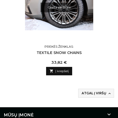
Greita peržiūra
PREKĖS ŽENKLAS:
TEXTILE SNOW CHAINS
Kaina
33,82 €

Į krepšelį
ATGAL Į VIRŠŲ


MŪSŲ ĮMONĖ