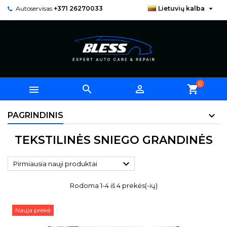

Autoservisas
+371 26270033
Lietuvių kalba
0



shopping_cart
PAGRINDINIS
TEKSTILINĖS SNIEGO GRANDINĖS

Pirmiausia nauji produktai
Rodoma 1-4 iš 4 prekės(-ių)
Nauja prekė