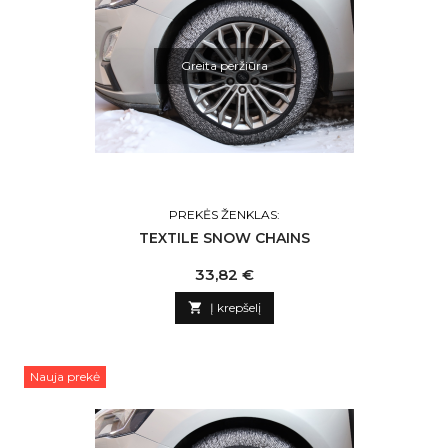
Greita peržiūra
PREKĖS ŽENKLAS:
TEXTILE SNOW CHAINS
Kaina
33,82 €

Į krepšelį
Nauja prekė