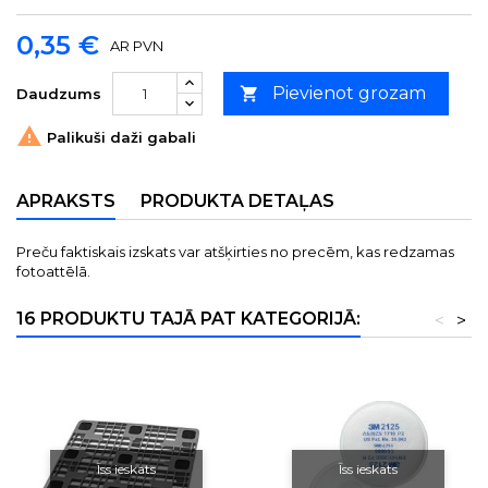
0,35 €
AR PVN
Pievienot grozam

Daudzums

Palikuši daži gabali
APRAKSTS
PRODUKTA DETAĻAS
Preču faktiskais izskats var atšķirties no precēm, kas redzamas
fotoattēlā.
16 PRODUKTU TAJĀ PAT KATEGORIJĀ:
<
>
Īss ieskats
Īss ieskats