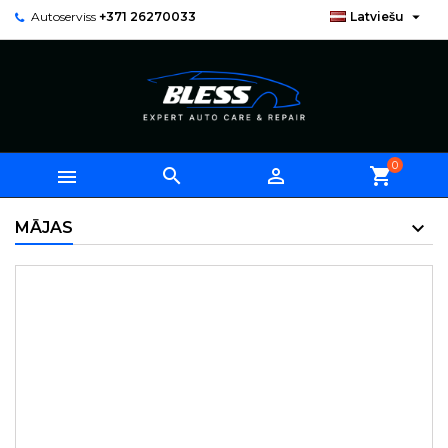

Autoserviss
+371 26270033
Latviešu
0



shopping_cart
MĀJAS