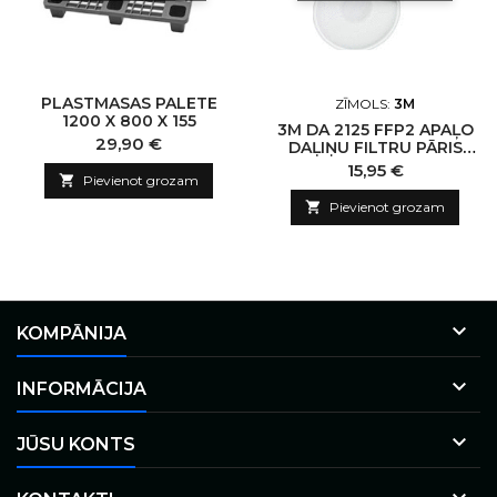
PLASTMASAS PALETE
ZĪMOLS:
3M
1200 X 800 X 155
3M DA 2125 FFP2 APAĻO
Cena
29,90 €
DAĻIŅU FILTRU PĀRIS
(2GB)
Cena
15,95 €

Pievienot grozam

Pievienot grozam

KOMPĀNIJA

INFORMĀCIJA

JŪSU KONTS